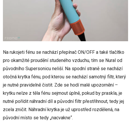
Na rukojeti fénu se nachází přepínač ON/OFF a také tlačítko
pro okamžité proudění studeného vzduchu, tím se Nural od
původního Supersonicu neliší. Na spodní straně se nachází
otočná krytka fénu, pod kterou se nachází samotný filtr, který
je nutné pravidelně čistit. Zde se hodí malé upozornění –
krytku nelze z těla fénu sejmout úplně, pokud by praskla, je
nutné pořídit náhradní díl a původní filtr přestřihnout, tedy jej
zcela zničit. Náhradní krytka je už uprostřed rozdělená, na
původní místo se tedy „nacvakne“.