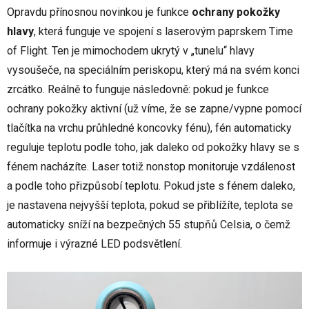
Opravdu přínosnou novinkou je funkce
ochrany pokožky
hlavy
, která funguje ve spojení s laserovým paprskem Time
of Flight. Ten je mimochodem ukrytý v „tunelu“ hlavy
vysoušeče, na speciálním periskopu, který má na svém konci
zrcátko. Reálně to funguje následovně: pokud je funkce
ochrany pokožky aktivní (už víme, že se zapne/vypne pomocí
tlačítka na vrchu průhledné koncovky fénu), fén automaticky
reguluje teplotu podle toho, jak daleko od pokožky hlavy se s
fénem nacházíte. Laser totiž nonstop monitoruje vzdálenost
a podle toho přizpůsobí teplotu. Pokud jste s fénem daleko,
je nastavena nejvyšší teplota, pokud se přiblížíte, teplota se
automaticky sníží na bezpečných 55 stupňů Celsia, o čemž
informuje i výrazné LED podsvětlení.