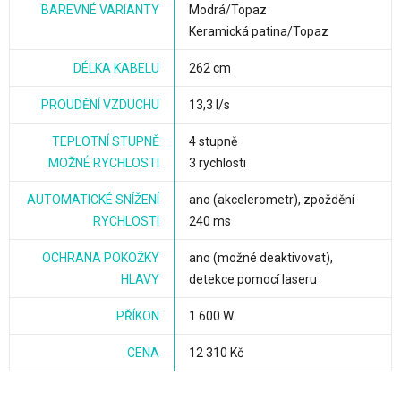
BAREVNÉ VARIANTY
Modrá/Topaz
Keramická patina/Topaz
DÉLKA KABELU
262 cm
PROUDĚNÍ VZDUCHU
13,3 l/s
TEPLOTNÍ STUPNĚ
4 stupně
MOŽNÉ RYCHLOSTI
3 rychlosti
AUTOMATICKÉ SNÍŽENÍ
ano (akcelerometr), zpoždění
RYCHLOSTI
240 ms
OCHRANA POKOŽKY
ano (možné deaktivovat),
HLAVY
detekce pomocí laseru
PŘÍKON
1 600 W
CENA
12 310 Kč