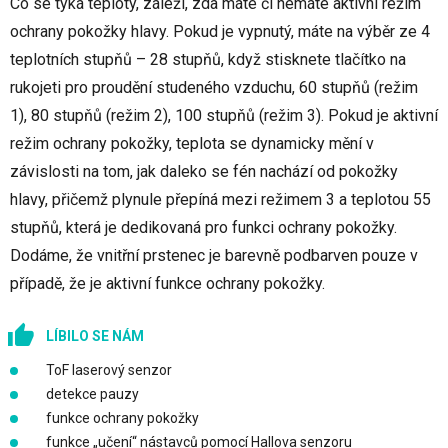
Co se týká teploty, záleží, zda máte či nemáte aktivní režim
ochrany pokožky hlavy. Pokud je vypnutý, máte na výběr ze 4
teplotních stupňů – 28 stupňů, když stisknete tlačítko na
rukojeti pro proudění studeného vzduchu, 60 stupňů (režim
1), 80 stupňů (režim 2), 100 stupňů (režim 3). Pokud je aktivní
režim ochrany pokožky, teplota se dynamicky mění v
závislosti na tom, jak daleko se fén nachází od pokožky
hlavy, přičemž plynule přepíná mezi režimem 3 a teplotou 55
stupňů, která je dedikovaná pro funkci ochrany pokožky.
Dodáme, že vnitřní prstenec je barevně podbarven pouze v
případě, že je aktivní funkce ochrany pokožky.
LÍBILO SE NÁM
ToF laserový senzor
detekce pauzy
funkce ochrany pokožky
funkce „učení“ nástavců pomocí Hallova senzoru