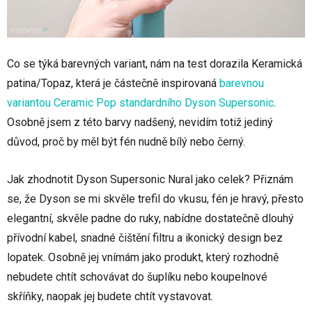
Co se týká barevných variant, nám na test dorazila Keramická
patina/Topaz, která je částečně inspirovaná
barevnou
variantou Ceramic Pop standardního Dyson Supersonic
.
Osobně jsem z této barvy nadšený, nevidím totiž jediný
důvod, proč by měl být fén nudně bílý nebo černý.
Jak zhodnotit Dyson Supersonic Nural jako celek? Přiznám
se, že Dyson se mi skvěle trefil do vkusu, fén je hravý, přesto
elegantní, skvěle padne do ruky, nabídne dostatečně dlouhý
přívodní kabel, snadné čištění filtru a ikonický design bez
lopatek. Osobně jej vnímám jako produkt, který rozhodně
nebudete chtít schovávat do šuplíku nebo koupelnové
skříňky, naopak jej budete chtít vystavovat.