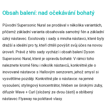
Obsah balení: nad očekávání bohatý
Původní Supersonic Nural se prodával v několika variantách,
přičemž základní varianta obsahovala samotný fén a základní
úzký nástavec. Existovaly i sady s mnoha nástavci, které byly
dražší a ideální pro ty, kteří chtěli povýšit svůj účes na novou
úroveň. Právě z této sady vychází i obsah balení Dyson
Supersonic Nural, které je opravdu bohaté. V rámci toho
naleznete kromě fénu i několik nástavců, konkrétně jde o
inovované nástavce s Hallovým senzorem, jehož smysl si
vysvětlíme později. Konkrétně jde o nástavce: na jemné
vysoušení, stylingový koncentrátor, hřeben se širokými zuby,
difuzér Wave + Curl (složený ze dvou částí) a oblíbený
nástavec Flyaway na polétavé vlasy.