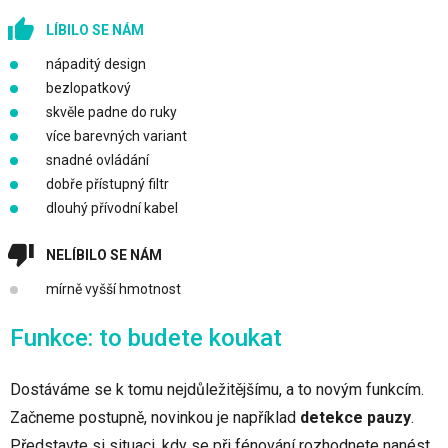
LÍBILO SE NÁM
nápaditý design
bezlopatkový
skvěle padne do ruky
více barevných variant
snadné ovládání
dobře přístupný filtr
dlouhý přívodní kabel
NELÍBILO SE NÁM
mírně vyšší hmotnost
Funkce: to budete koukat
Dostáváme se k tomu nejdůležitějšímu, a to novým funkcím.
Začneme postupně, novinkou je například
detekce pauzy
.
Představte si situaci, kdy se při fénování rozhodnete nanést