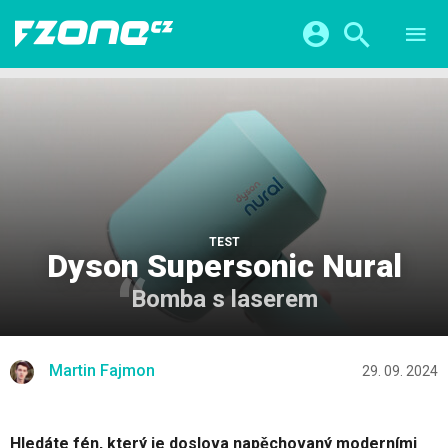
TESTY
CHYTRÁ DOMÁCNOST
Přihlášení a registrace pomocí:
CHYTRÁ MĚSTA
VIDEA
ŽIVOT BUDOUCNOSTI
Facebook
Google
SERIÁLY
HRY A ZÁBAVA
KATEGORIE
Twitter
Apple
Microsoft
FINTECH
TEST
Dyson Supersonic Nural
Bomba s laserem
Martin Fajmon
29. 09. 2024
Hledáte fén, který je doslova napěchovaný moderními