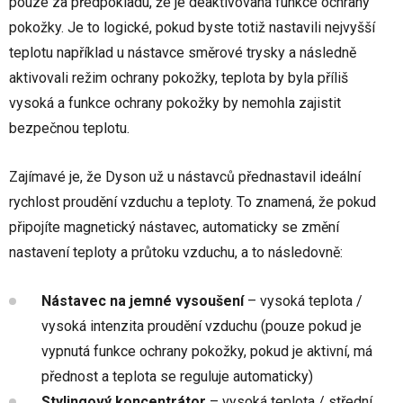
pouze za předpokladu, že je deaktivovaná funkce ochrany
pokožky. Je to logické, pokud byste totiž nastavili nejvyšší
teplotu například u nástavce směrové trysky a následně
aktivovali režim ochrany pokožky, teplota by byla příliš
vysoká a funkce ochrany pokožky by nemohla zajistit
bezpečnou teplotu.
Zajímavé je, že Dyson už u nástavců přednastavil ideální
rychlost proudění vzduchu a teploty. To znamená, že pokud
připojíte magnetický nástavec, automaticky se změní
nastavení teploty a průtoku vzduchu, a to následovně:
Nástavec na jemné vysoušení
– vysoká teplota /
vysoká intenzita proudění vzduchu (pouze pokud je
vypnutá funkce ochrany pokožky, pokud je aktivní, má
přednost a teplota se reguluje automaticky)
Stylingový koncentrátor
– vysoká teplota / střední