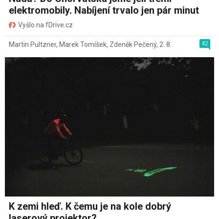
elektromobily. Nabíjení trvalo jen pár minut
Vyšlo na fDrive.cz
42
Martin Pultzner
,
Marek Tomíšek
,
Zdeněk Pečený
,
2. 8.
K zemi hleď. K čemu je na kole dobrý
laserový projektor?