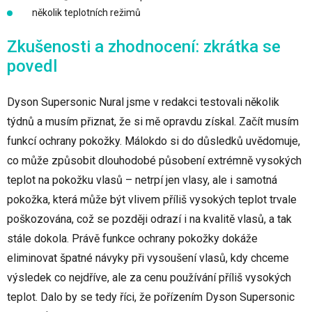
několik teplotních režimů
Zkušenosti a zhodnocení: zkrátka se
povedl
Dyson Supersonic Nural jsme v redakci testovali několik
týdnů a musím přiznat, že si mě opravdu získal. Začít musím
funkcí ochrany pokožky. Málokdo si do důsledků uvědomuje,
co může způsobit dlouhodobé působení extrémně vysokých
teplot na pokožku vlasů – netrpí jen vlasy, ale i samotná
pokožka, která může být vlivem příliš vysokých teplot trvale
poškozována, což se později odrazí i na kvalitě vlasů, a tak
stále dokola. Právě funkce ochrany pokožky dokáže
eliminovat špatné návyky při vysoušení vlasů, kdy chceme
výsledek co nejdříve, ale za cenu používání příliš vysokých
teplot. Dalo by se tedy říci, že pořízením Dyson Supersonic