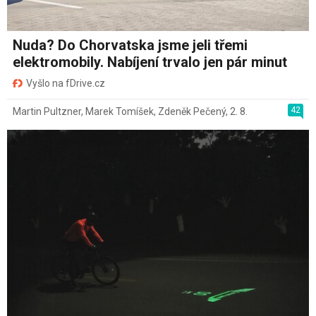
Nuda? Do Chorvatska jsme jeli třemi
elektromobily. Nabíjení trvalo jen pár minut
Vyšlo na fDrive.cz
42
Martin Pultzner
,
Marek Tomíšek
,
Zdeněk Pečený
,
2. 8.