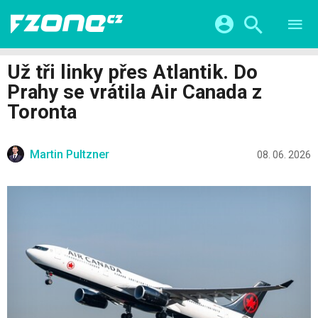
TESTY
CHYTRÁ DOMÁCNOST
Přihlášení a registrace pomocí:
Už tři linky přes Atlantik. Do
CHYTRÁ MĚSTA
VIDEA
Prahy se vrátila Air Canada z
ŽIVOT BUDOUCNOSTI
Facebook
Google
SERIÁLY
Toronta
HRY A ZÁBAVA
KATEGORIE
Twitter
Apple
Microsoft
FINTECH
Martin Pultzner
08. 06. 2026