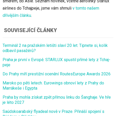
směrem, do Asie. Seznam novinek, včetně aerolinky Starlux
airlines do Tchajpeje, jsme vám shrnuli
v tomto našem
dřívějším článku
.
SOUVISEJÍCÍ ČLÁNKY
Terminál 2 na pražském letišti slaví 20 let. Tipnete si, kolik
odbavil pasažérů?
Praha je první v Evropě. STARLUX spustil přímé lety z Tchaj-
peje
Do Prahy míří prestižní ocenění RoutesEurope Awards 2026
Maroko po pěti letech. Eurowings obnoví lety z Prahy do
Marrákeše i Egypta
Praha by mohla získat zpět přímou linku do Šanghaje. Ve hře
je léto 2027
Saúdskoarabský flyadeal nově v Praze. Přináší spojení s