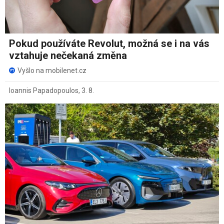
Pokud používáte Revolut, možná se i na vás
vztahuje nečekaná změna
Vyšlo na mobilenet.cz
Ioannis Papadopoulos
,
3. 8.