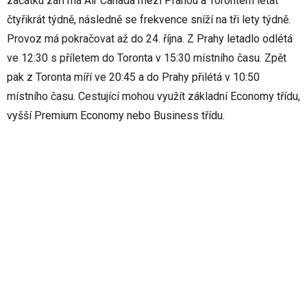
začátku září má Air Canada mezi Prahou a Torontem létat
čtyřikrát týdně, následně se frekvence sníží na tři lety týdně.
Provoz má pokračovat až do 24. října. Z Prahy letadlo odlétá
ve 12:30 s příletem do Toronta v 15:30 místního času. Zpět
pak z Toronta míří ve 20:45 a do Prahy přilétá v 10:50
místního času. Cestující mohou využít základní Economy třídu,
vyšší Premium Economy nebo Business třídu.