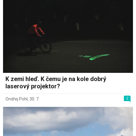
K zemi hleď. K čemu je na kole dobrý
laserový projektor?
2
Ondřej Pohl
,
30. 7.