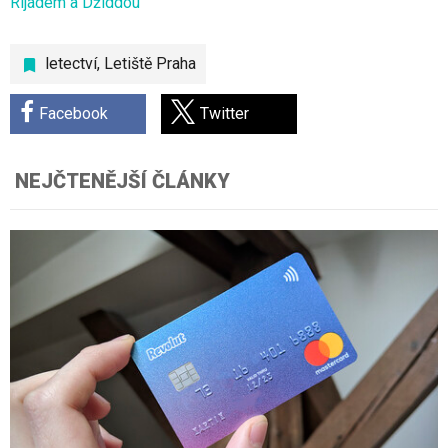
Rijádem a Džiddou
letectví
,
Letiště Praha
Facebook
Twitter
NEJČTENĚJŠÍ ČLÁNKY