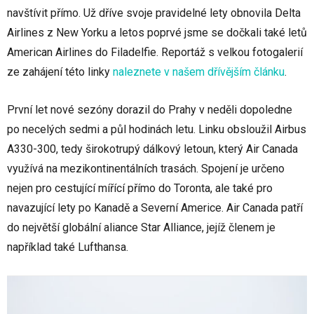
navštívit přímo. Už dříve svoje pravidelné lety obnovila Delta
Airlines z New Yorku a letos poprvé jsme se dočkali také letů
American Airlines do Filadelfie. Reportáž s velkou fotogalerií
ze zahájení této linky
naleznete v našem dřívějším článku
.
První let nové sezóny dorazil do Prahy v neděli dopoledne
po necelých sedmi a půl hodinách letu. Linku obsloužil Airbus
A330-300, tedy širokotrupý dálkový letoun, který Air Canada
využívá na mezikontinentálních trasách. Spojení je určeno
nejen pro cestující mířící přímo do Toronta, ale také pro
navazující lety po Kanadě a Severní Americe. Air Canada patří
do největší globální aliance Star Alliance, jejíž členem je
například také Lufthansa.