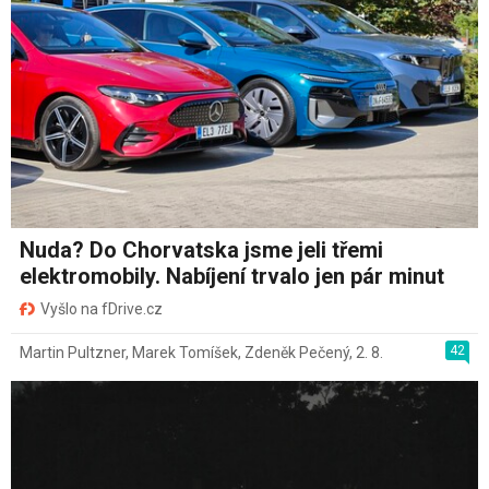
Nuda? Do Chorvatska jsme jeli třemi
elektromobily. Nabíjení trvalo jen pár minut
Vyšlo na fDrive.cz
42
Martin Pultzner
,
Marek Tomíšek
,
Zdeněk Pečený
,
2. 8.