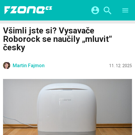
TESTY
CHYTRÁ DOMÁCNOST
Přihlášení a registrace pomocí:
Všimli jste si? Vysavače
CHYTRÁ MĚSTA
VIDEA
Roborock se naučily „mluvit“
ŽIVOT BUDOUCNOSTI
Facebook
Google
SERIÁLY
česky
HRY A ZÁBAVA
KATEGORIE
Twitter
Apple
Microsoft
FINTECH
Martin Fajmon
11. 12. 2025