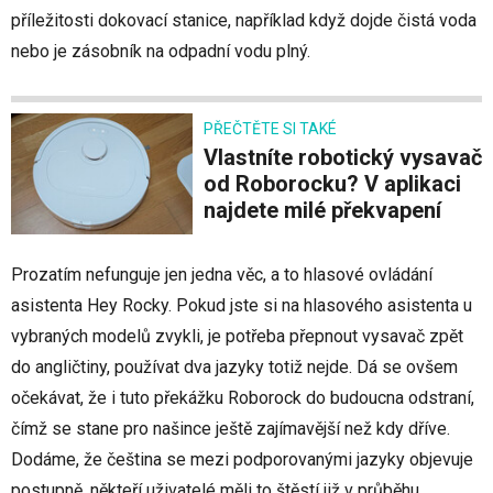
příležitosti dokovací stanice, například když dojde čistá voda
nebo je zásobník na odpadní vodu plný.
PŘEČTĚTE SI TAKÉ
Vlastníte robotický vysavač
od Roborocku? V aplikaci
najdete milé překvapení
Prozatím nefunguje jen jedna věc, a to hlasové ovládání
asistenta Hey Rocky. Pokud jste si na hlasového asistenta u
vybraných modelů zvykli, je potřeba přepnout vysavač zpět
do angličtiny, používat dva jazyky totiž nejde. Dá se ovšem
očekávat, že i tuto překážku Roborock do budoucna odstraní,
čímž se stane pro našince ještě zajímavější než kdy dříve.
Dodáme, že čeština se mezi podporovanými jazyky objevuje
postupně, někteří uživatelé měli to štěstí již v průběhu