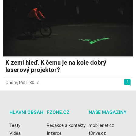
K zemi hleď. K čemu je na kole dobrý
laserový projektor?
2
Ondřej Pohl
,
30. 7.
HLAVNÍ OBSAH
FZONE.CZ
NAŠE MAGAZÍNY
Testy
Redakce a kontakty
mobilenet.cz
Videa
Inzerce
fDrive.cz