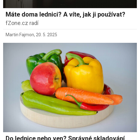
Máte doma lednici? A víte, jak ji používat?
fZone.cz radí
Martin Fajmon
,
20. 5. 2025
Do lednice nebo ven? Správné skladování