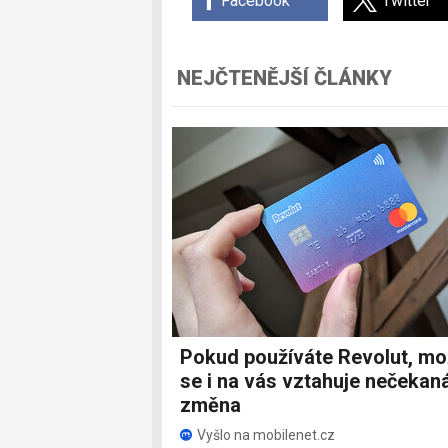
Facebook
Twitter
NEJČTENĚJŠÍ ČLÁNKY
Pokud používáte Revolut, m
se i na vás vztahuje nečekan
změna
Vyšlo na mobilenet.cz