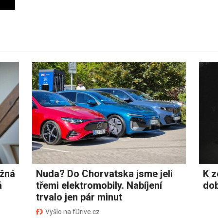
ožná
Nuda? Do Chorvatska jsme jeli
K z
á
třemi elektromobily. Nabíjení
dob
trvalo jen pár minut
Vyšlo na fDrive.cz