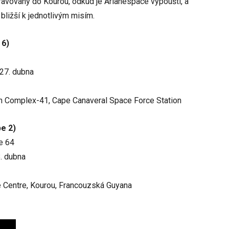
epravovány do Kourou, odkud je Arianespace vypouští, a
ližší k jednotlivým misím.
 6)
 27. dubna
ch Complex-41, Cape Canaveral Space Force Station
pe 2)
e 64
8. dubna
e Centre, Kourou, Francouzská Guyana