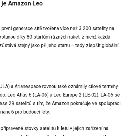
r je Amazon Leo
rvní generace sítě tvořena více než 3 200 satelity na
ostanou díky 80 startům různých raket, z nichž každá
zůstává stejný jako při jeho startu – tedy zlepšit globální
(ULA) a Arianespace rovnou také oznámily cílové termíny
o: Leo Atlas 6 (LA‑06) a Leo Europe 2 (LE‑02). LA‑06 se
nese 29 satelitů s tím, že Amazon pokračuje ve spolupráci
iane 6 pro budoucí lety.
ipravené stovky satelitů k letu v jejich zařízení na