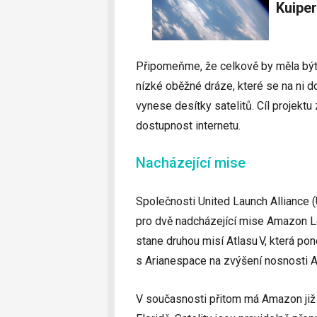
Kuipe
Připomeňme, že celkově by měla být p
nízké oběžné dráze, které se na ni d
vynese desítky satelitů. Cíl projektu 
dostupnost internetu.
Nacházející mise
Společnosti United Launch Alliance 
pro dvě nadcházející mise Amazon Le
stane druhou misí Atlasu V, která po
s Arianespace na zvýšení nosnosti Ar
V současnosti přitom má Amazon již př