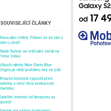
Ostatní
SOUVISEJÍCÍ ČLÁNKY
Alexa jako vrátná. Pobaví se za vás s
lidmi u dveří
Blade Runner se vrátí jako seriál na
Prime Video
Výbuch rakety New Glenn Blue
Originu je větší problém, než se zdá
Amazon konečně vypustil první
satelity, s nimž chce konkurovat
Starlinku
Satelitní internet od Amazonu se
opozdí
Starlink má vážnou konkurenci.