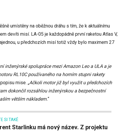
ěšně umístěny na oběžnou dráhu s tím, že k aktuálnímu
em devíti misí. LA-05 je každopádně první raketou Atlas V,
najednou, u předchozích misí totiž vždy bylo maximem 27
zní inženýrské spolupráce mezi Amazon Leo a ULA a je
motoru RL10C používaného na horním stupni rakety
 popisu mise. „
Ačkoli motor již byl využit u předchozích
ogram dokončil rozsáhlou inženýrskou a bezpečnostní
 naším větším nákladem.
“
E SI TAKÉ