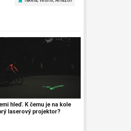
raketa
,
vesmír
,
Amazon
emi hleď. K čemu je na kole
rý laserový projektor?