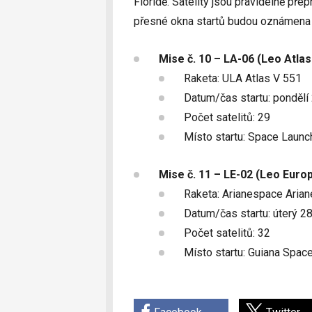
Floridě. Satelity jsou pravidelně př
přesné okna startů budou oznámena b
Mise č. 10 – LA-06 (Leo Atlas
Raketa: ULA Atlas V 551
Datum/čas startu: pondělí
Počet satelitů: 29
Místo startu: Space Laun
Mise č. 11 – LE-02 (Leo Euro
Raketa: Arianespace Arian
Datum/čas startu: úterý 2
Počet satelitů: 32
Místo startu: Guiana Spac