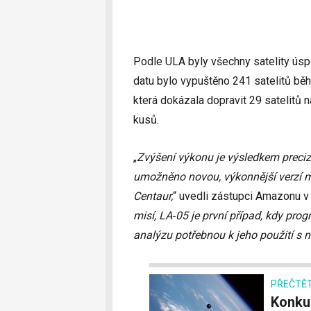
Podle ULA byly všechny satelity úsp
datu bylo vypuštěno 241 satelitů běh
která dokázala dopravit 29 satelitů 
kusů.
„
Zvýšení výkonu je výsledkem preci
umožněno novou, výkonnější verzí 
Centaur,
“ uvedli zástupci Amazonu v
misí, LA‑05 je první případ, kdy pr
analýzu potřebnou k jeho použití s
PŘEČTĚT
Konkurent Starlinku má nový název. Z projektu