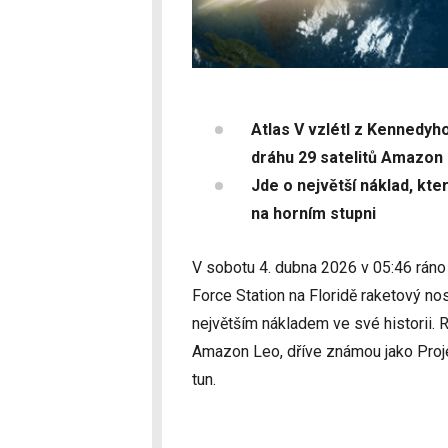
Atlas V vzlétl z Kennedyh
dráhu 29 satelitů Amazon
Jde o největší náklad, kte
na horním stupni
V sobotu 4. dubna 2026 v 05:46 rán
Force Station na Floridě raketový no
největším nákladem ve své historii. 
Amazon Leo, dříve známou jako Proje
tun.