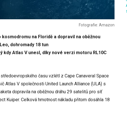
Fotografie: Amazon
o kosmodromu na Floridě a dopravil na oběžnou
 Leo, dohromady 18 tun
rý kdy Atlas V unesl, díky nové verzi motoru RL10C
o středoevropského času vzlétl z Cape Canaveral Space
sič Atlas V společnosti United Launch Alliance (ULA) s
Raketa dopravila na oběžnou dráhu 29 satelitů pro síť
ct Kuiper. Celková hmotnost nákladu přitom dosáhla 18