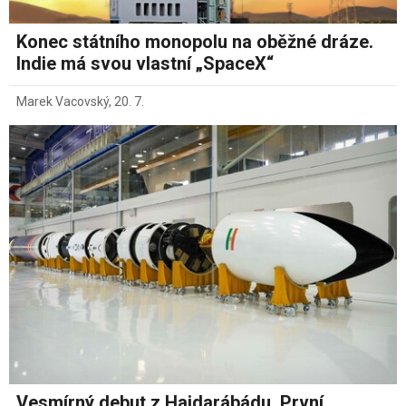
Konec státního monopolu na oběžné dráze.
Indie má svou vlastní „SpaceX“
Marek Vacovský
,
20. 7.
Vesmírný debut z Hajdarábádu. První