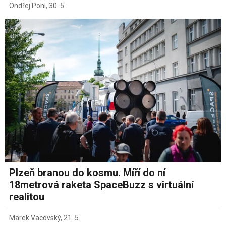
Ondřej Pohl
,
30. 5.
Plzeň branou do kosmu. Míří do ní
18metrová raketa SpaceBuzz s virtuální
realitou
Marek Vacovský
,
21. 5.