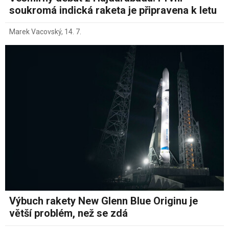
soukromá indická raketa je připravena k letu
Marek Vacovský
,
14. 7.
Výbuch rakety New Glenn Blue Originu je
větší problém, než se zdá