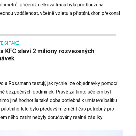
ilometrů, přičemž celková trasa byla prodloužena
ednou vzdálenost, včetně vzletu a přistání, dron překonal
E SI TAKÉ
návek
o a Rossmann testují, jak rychle lze objednávky pomocí
entně bezpečných podmínek. Právě za tímto účelem byl
imo jiné hodnotila také doba potřebná k umístění balíku
m pilotního letu bylo především změřit čas potřebný pro
hem něho zatím nebyly doručovány reálné zásilky.