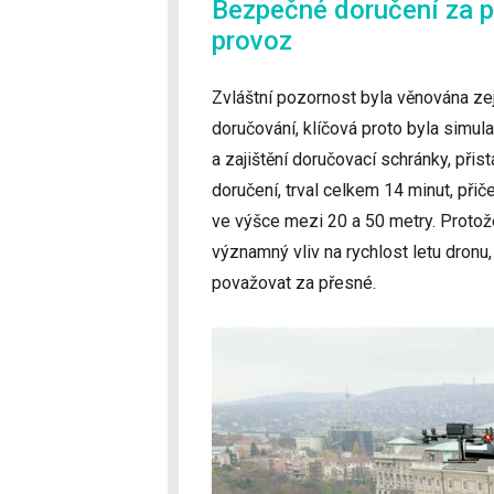
Bezpečné doručení za pá
provoz
Zvláštní pozornost byla věnována z
doručování, klíčová proto byla simul
a zajištění doručovací schránky, při
doručení, trval celkem 14 minut, přič
ve výšce mezi 20 a 50 metry. Proto
významný vliv na rychlost letu dronu
považovat za přesné.