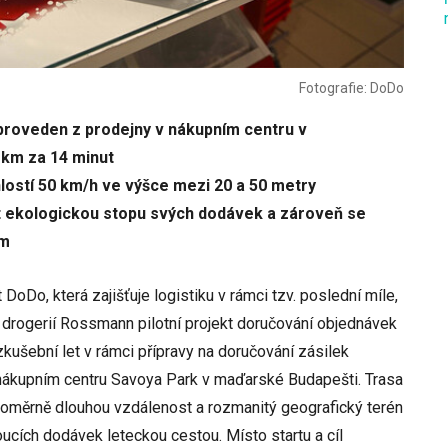
Fotografie: DoDo
 proveden z prodejny v nákupním centru v
5 km za 14 minut
lostí 50 km/h ve výšce mezi 20 a 50 metry
it ekologickou stopu svých dodávek a zároveň se
ám
oDo, která zajišťuje logistiku v rámci tzv. poslední míle,
 drogerií Rossmann pilotní projekt doručování objednávek
kušební let v rámci přípravy na doručování zásilek
nákupním centru Savoya Park v maďarské Budapešti. Trasa
 poměrně dlouhou vzdálenost a rozmanitý geografický terén
ucích dodávek leteckou cestou. Místo startu a cíl