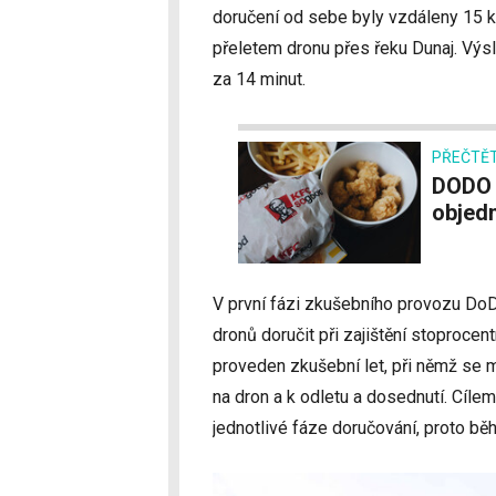
doručení od sebe byly vzdáleny 15 k
přeletem dronu přes řeku Dunaj. Výsl
za 14 minut.
PŘEČTĚT
DODO s KFC slaví 2 miliony rozvezených
objed
V první fázi zkušebního provozu DoD
dronů doručit při zajištění stoproc
proveden zkušební let, při němž se m
na dron a k odletu a dosednutí. Cíle
jednotlivé fáze doručování, proto bě