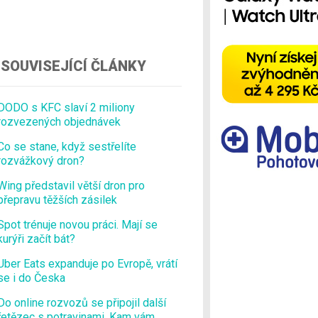
Ostatní
SOUVISEJÍCÍ ČLÁNKY
DODO s KFC slaví 2 miliony
rozvezených objednávek
Co se stane, když sestřelíte
rozvážkový dron?
Wing představil větší dron pro
přepravu těžších zásilek
Spot trénuje novou práci. Mají se
kurýři začít bát?
Uber Eats expanduje po Evropě, vrátí
se i do Česka
Do online rozvozů se připojil další
řetězec s potravinami. Kam vám