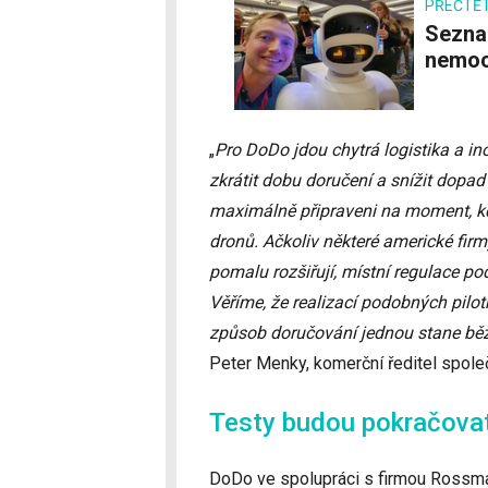
PŘEČTĚT
Seznamte se, Robot Aeo. Hlídá a dezinfikuje v
nemoc
„
Pro DoDo jdou chytrá logistika a i
zkrátit dobu doručení a snížit dopad 
maximálně připraveni na moment, kdy
dronů. Ačkoliv některé americké firm
pomalu rozšiřují, místní regulace p
Věříme, že realizací podobných pilot
způsob doručování jednou stane běž
Peter Menky, komerční ředitel spole
Testy budou pokračova
DoDo ve spolupráci s firmou Rossman