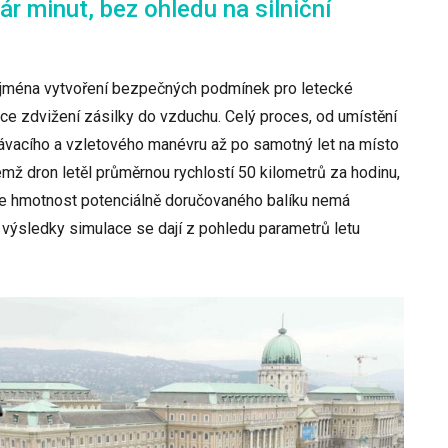
r minut, bez ohledu na silniční
ejména vytvoření bezpečných podmínek pro letecké
ace zdvižení zásilky do vzduchu. Celý proces, od umístění
stávacího a vzletového manévru až po samotný let na místo
emž dron letěl průměrnou rychlostí 50 kilometrů za hodinu,
že hmotnost potenciálně doručovaného balíku nemá
, výsledky simulace se dají z pohledu parametrů letu