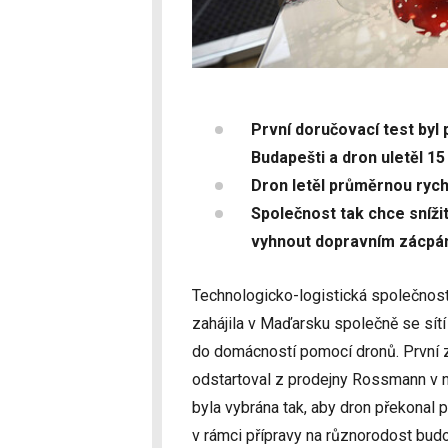
První doručovací test byl
Budapešti a dron uletěl 1
Dron letěl průměrnou rych
Společnost tak chce sníž
vyhnout dopravním zácp
Technologicko-logistická společnost D
zahájila v Maďarsku společně se sítí
do domácností pomocí dronů. První z
odstartoval z prodejny Rossmann v 
byla vybrána tak, aby dron překonal
v rámci přípravy na různorodost budo