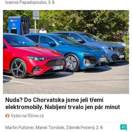
Ioannis Papadopoulos
,
3. 8.
Nuda? Do Chorvatska jsme jeli třemi
elektromobily. Nabíjení trvalo jen pár minut
Vyšlo na fDrive.cz
42
Martin Pultzner
,
Marek Tomíšek
,
Zdeněk Pečený
,
2. 8.