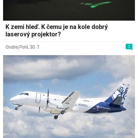
K zemi hleď. K čemu je na kole dobrý
laserový projektor?
2
Ondřej Pohl
,
30. 7.