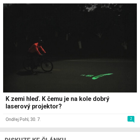
K zemi hleď. K čemu je na kole dobrý
laserový projektor?
2
Ondřej Pohl
,
30. 7.