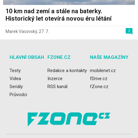
10 km nad zemí a stále na baterky.
Historický let otevírá novou éru létání
2
Marek Vacovský
,
27. 7.
HLAVNÍ OBSAH
FZONE.CZ
NAŠE MAGAZÍNY
Testy
Redakce a kontakty
mobilenet.cz
Videa
Inzerce
fDrive.cz
Seriály
RSS kanál
fZone.cz
Průvodci