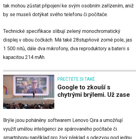
tak mohou zůstat připojení ke svým osobním zařízením, aniž
by se museli dotýkat svého telefonu či počítače.
Technické specifikace slibují zelený monochromatický
displej v obou čočkách. Má také 28stupňové zorné pole, jas
1 500 nitů, dále dva mikrofony, dva reproduktory a baterii s
kapacitou 214 mAh.
PŘEČTĚTE SI TAKÉ
Google to zkouší s
chytrými brýlemi. Už zase
Brýle jsou poháněny softwarem Lenovo Qira a umožňují
využít umělou inteligenci ze spárovaného počítače či
smartphonu například pro živý překlad s odezvou pod jednu