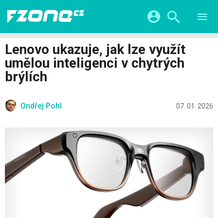
TESTY
CHYTRÁ DOMÁCNOST
Přihlášení a registrace pomocí:
Lenovo ukazuje, jak lze využít
CHYTRÁ MĚSTA
VIDEA
umělou inteligenci v chytrých
ŽIVOT BUDOUCNOSTI
Facebook
Google
SERIÁLY
brýlích
HRY A ZÁBAVA
KATEGORIE
Twitter
Apple
Microsoft
FINTECH
Ondřej Pohl
07. 01. 2026