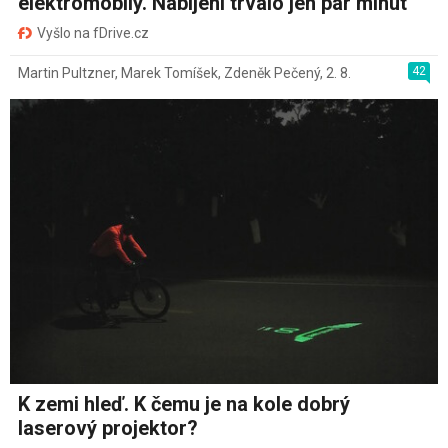
elektromobily. Nabíjení trvalo jen pár minut
Vyšlo na fDrive.cz
42
Martin Pultzner
,
Marek Tomíšek
,
Zdeněk Pečený
,
2. 8.
K zemi hleď. K čemu je na kole dobrý
laserový projektor?