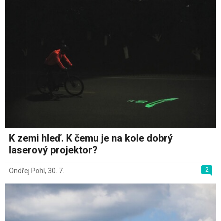
K zemi hleď. K čemu je na kole dobrý
laserový projektor?
2
Ondřej Pohl
,
30. 7.