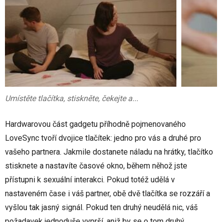
Umístěte tlačítka, stiskněte, čekejte a...
Hardwarovou část gadgetu příhodně pojmenovaného
LoveSync tvoří dvojice tlačítek: jedno pro vás a druhé pro
vašeho partnera. Jakmile dostanete náladu na hrátky, tlačítko
stisknete a nastavíte časové okno, během něhož jste
přístupni k sexuální interakci. Pokud totéž udělá v
nastaveném čase i váš partner, obě dvě tlačítka se rozzáří a
vyšlou tak jasný signál. Pokud ten druhý neudělá nic, váš
požadavek jednoduše vyprší, aniž by se o tom druhý