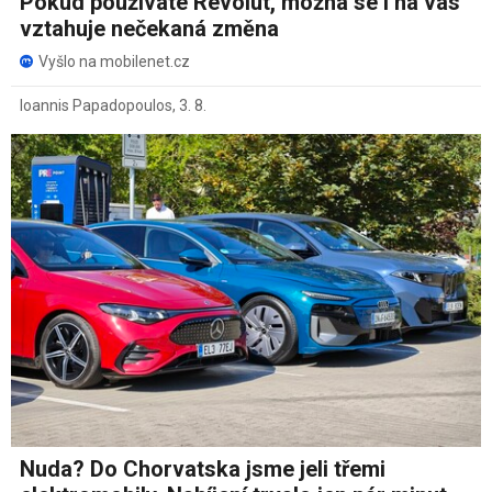
Pokud používáte Revolut, možná se i na vás
vztahuje nečekaná změna
Vyšlo na mobilenet.cz
Ioannis Papadopoulos
,
3. 8.
Nuda? Do Chorvatska jsme jeli třemi