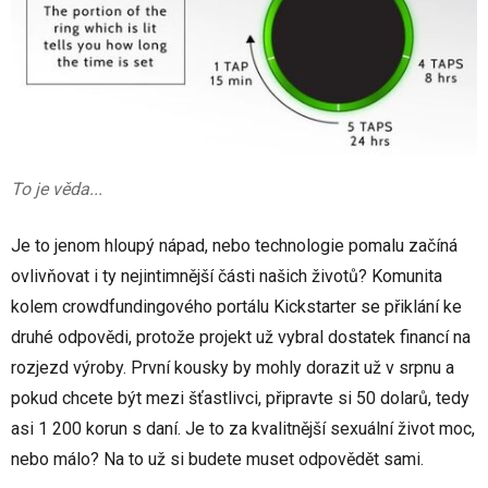
To je věda...
Je to jenom hloupý nápad, nebo technologie pomalu začíná
ovlivňovat i ty nejintimnější části našich životů? Komunita
kolem crowdfundingového portálu Kickstarter se přiklání ke
druhé odpovědi, protože projekt už vybral dostatek financí na
rozjezd výroby. První kousky by mohly dorazit už v srpnu a
pokud chcete být mezi šťastlivci, připravte si 50 dolarů, tedy
asi 1 200 korun s daní. Je to za kvalitnější sexuální život moc,
nebo málo? Na to už si budete muset odpovědět sami.