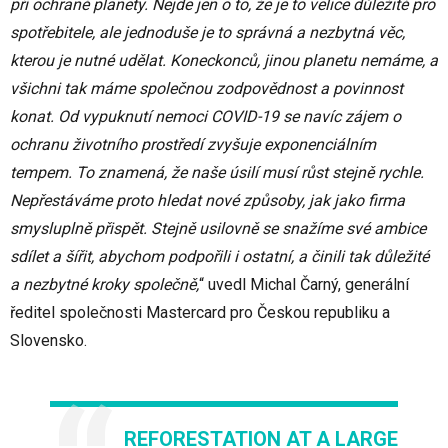
při ochraně planety. Nejde jen o to, že je to velice důležité pro
spotřebitele, ale jednoduše je to správná a nezbytná věc,
kterou je nutné udělat. Koneckonců, jinou planetu nemáme, a
všichni tak máme společnou zodpovědnost a povinnost
konat. Od vypuknutí nemoci COVID-19 se navíc zájem o
ochranu životního prostředí zvyšuje exponenciálním
tempem. To znamená, že naše úsilí musí růst stejně rychle.
Nepřestáváme proto hledat nové způsoby, jak jako firma
smysluplně přispět. Stejně usilovně se snažíme své ambice
sdílet a šířit, abychom podpořili i ostatní, a činili tak důležité
a nezbytné kroky společně,
“ uvedl Michal Čarný, generální
ředitel společnosti Mastercard pro Českou republiku a
Slovensko.
REFORESTATION AT A LARGE