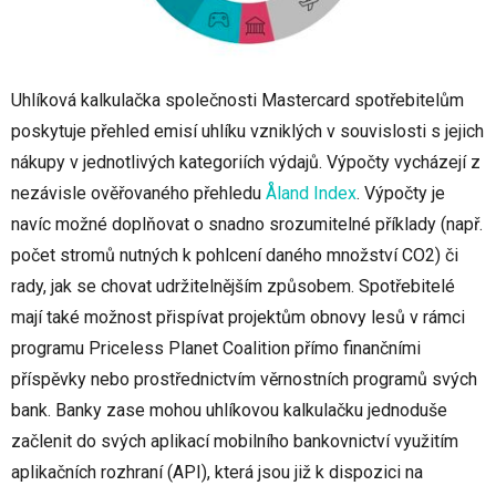
Uhlíková kalkulačka společnosti Mastercard spotřebitelům
poskytuje přehled emisí uhlíku vzniklých v souvislosti s jejich
nákupy v jednotlivých kategoriích výdajů. Výpočty vycházejí z
nezávisle ověřovaného přehledu
Åland Index
. Výpočty je
navíc možné doplňovat o snadno srozumitelné příklady (např.
počet stromů nutných k pohlcení daného množství CO2) či
rady, jak se chovat udržitelnějším způsobem. Spotřebitelé
mají také možnost přispívat projektům obnovy lesů v rámci
programu Priceless Planet Coalition přímo finančními
příspěvky nebo prostřednictvím věrnostních programů svých
bank. Banky zase mohou uhlíkovou kalkulačku jednoduše
začlenit do svých aplikací mobilního bankovnictví využitím
aplikačních rozhraní (API), která jsou již k dispozici na