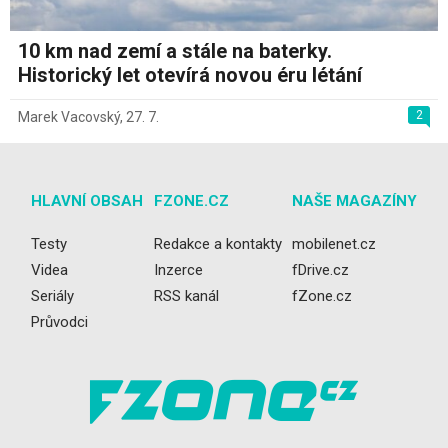
10 km nad zemí a stále na baterky.
Historický let otevírá novou éru létání
2
Marek Vacovský
,
27. 7.
HLAVNÍ OBSAH
FZONE.CZ
NAŠE MAGAZÍNY
Testy
Redakce a kontakty
mobilenet.cz
Videa
Inzerce
fDrive.cz
Seriály
RSS kanál
fZone.cz
Průvodci