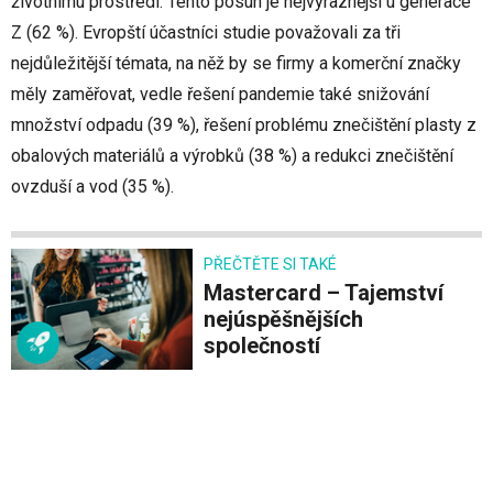
životnímu prostředí. Tento posun je nejvýraznější u generace
Z (62 %). Evropští účastníci studie považovali za tři
nejdůležitější témata, na něž by se firmy a komerční značky
měly zaměřovat, vedle řešení pandemie také snižování
množství odpadu (39 %), řešení problému znečištění plasty z
obalových materiálů a výrobků (38 %) a redukci znečištění
ovzduší a vod (35 %).
PŘEČTĚTE SI TAKÉ
Mastercard – Tajemství
nejúspěšnějších
společností