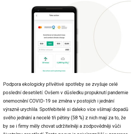
Podpora ekologicky přívětivé spotřeby se zvyšuje celé
poslední desetiletí. Ovšem v důsledku propuknutí pandemie
onemocnění COVID-19 se změna v postojích i jednání
výrazně urychlila. Spotřebitelé si daleko více všímají dopadů
svého jednání a necelé tři pětiny (58 %) z nich mají za to, že
by se i firmy měly chovat udržitelněji a zodpovědněji vůči