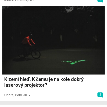
Marek Vacovský
,
6. 8.
K zemi hleď. K čemu je na kole dobrý
laserový projektor?
2
Ondřej Pohl
,
30. 7.