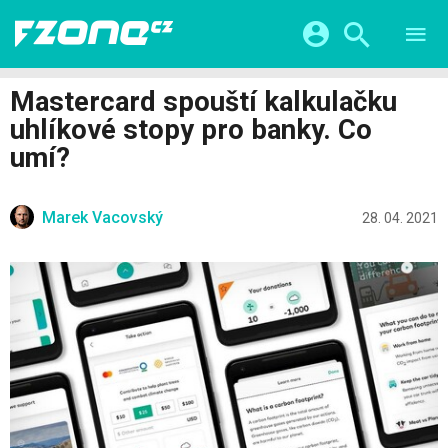
TESTY
CHYTRÁ DOMÁCNOST
Přihlášení a registrace pomocí:
Mastercard spouští kalkulačku
CHYTRÁ MĚSTA
VIDEA
uhlíkové stopy pro banky. Co
ŽIVOT BUDOUCNOSTI
Facebook
Google
SERIÁLY
umí?
HRY A ZÁBAVA
KATEGORIE
Twitter
Apple
Microsoft
FINTECH
Marek Vacovský
28. 04. 2021