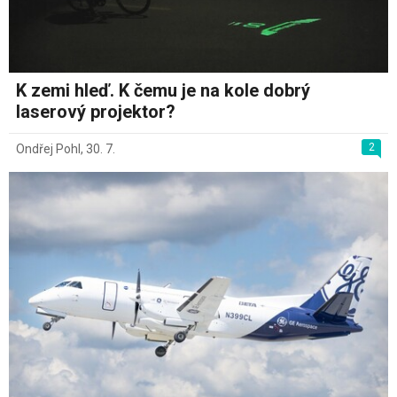
K zemi hleď. K čemu je na kole dobrý
laserový projektor?
2
Ondřej Pohl
,
30. 7.