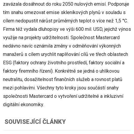
zavázala dosáhnout do roku 2050 nulových emisí. Podporuje
tím snahu omezovat emise skleníkových plynů v souladu s
cílem nedopustit nárůst průměrných teplot o více než 1,5 °C.
Firma též vydala dluhopisy ve výši 600 mil. USD, jejichž výnos
využije na projekty udržitelnosti. Společnost Mastercard
nedávno navíc oznámila změny v odměňování výkonných
manažerů s cílem urychlit naplňování cílů ve třech oblastech
ESG (faktory ochrany životního prostředí, faktory sociální a
faktory firemního řízení). Konkrétně se jedná o uhlíkovou
neutralitu, dosažitelnost finančních služeb a rovnost platů
mezi pohlavími. Všechny tyto kroky jsou součástí snahy
společnosti Mastercard o vytvoření udržitelné a inkluzivní
digitální ekonomiky.
SOUVISEJÍCÍ ČLÁNKY