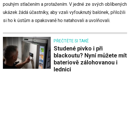
pouhým stlačením a protažením. V jedné ze svých oblíbených
ukázek žádá účastníky, aby vzali vyfouknutý balónek, přiložili
si ho k ústům a opakovaně ho natahovali a uvolňovali.
PŘEČTĚTE SI TAKÉ
Studené pivko i při
blackoutu? Nyní můžete mít
bateriově zálohovanou i
lednici