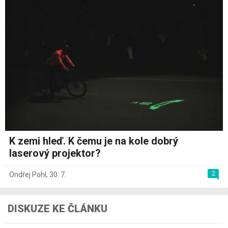
K zemi hleď. K čemu je na kole dobrý
laserový projektor?
2
Ondřej Pohl
,
30. 7.
DISKUZE KE ČLÁNKU