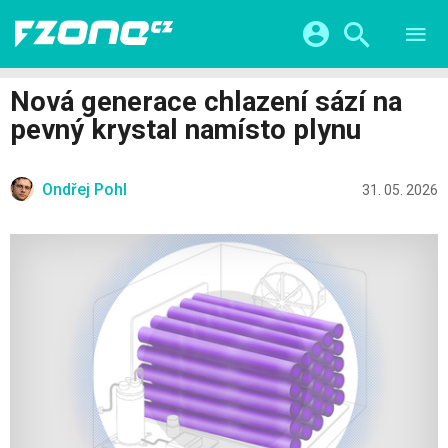
TESTY
CHYTRÁ DOMÁCNOST
Přihlášení a registrace pomocí:
Nová generace chlazení sází na
CHYTRÁ MĚSTA
VIDEA
pevný krystal namísto plynu
ŽIVOT BUDOUCNOSTI
Facebook
Google
SERIÁLY
HRY A ZÁBAVA
KATEGORIE
Ondřej Pohl
Twitter
Apple
Microsoft
31. 05. 2026
FINTECH