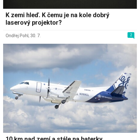
K zemi hleď. K čemu je na kole dobrý
laserový projektor?
2
Ondřej Pohl
,
30. 7.
10 km nad zemí a stále na baterky.