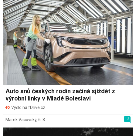
Auto snů českých rodin začíná sjíždět z
výrobní linky v Mladé Boleslavi
Vyšlo na fDrive.cz
13
Marek Vacovský
,
6. 8.