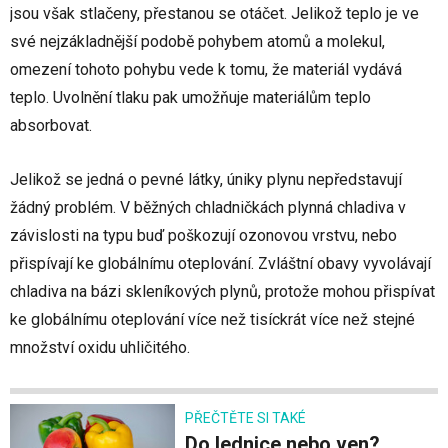
jsou však stlačeny, přestanou se otáčet. Jelikož teplo je ve
své nejzákladnější podobě pohybem atomů a molekul,
omezení tohoto pohybu vede k tomu, že materiál vydává
teplo. Uvolnění tlaku pak umožňuje materiálům teplo
absorbovat.
Jelikož se jedná o pevné látky, úniky plynu nepředstavují
žádný problém. V běžných chladničkách plynná chladiva v
závislosti na typu buď poškozují ozonovou vrstvu, nebo
přispívají ke globálnímu oteplování. Zvláštní obavy vyvolávají
chladiva na bázi skleníkových plynů, protože mohou přispívat
ke globálnímu oteplování více než tisíckrát více než stejné
množství oxidu uhličitého.
PŘEČTĚTE SI TAKÉ
Do lednice nebo ven?