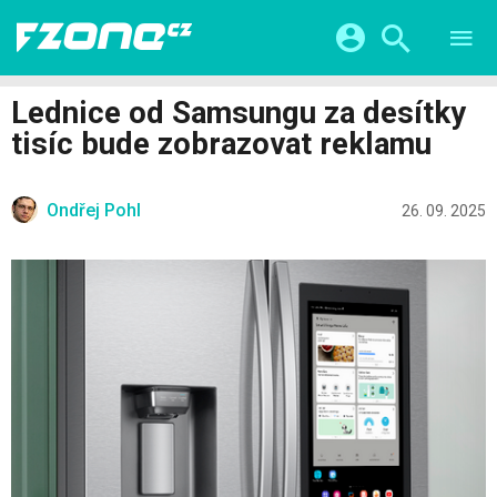
TESTY
CHYTRÁ DOMÁCNOST
Přihlášení a registrace pomocí:
Lednice od Samsungu za desítky
CHYTRÁ MĚSTA
VIDEA
tisíc bude zobrazovat reklamu
ŽIVOT BUDOUCNOSTI
Facebook
Google
SERIÁLY
HRY A ZÁBAVA
KATEGORIE
Ondřej Pohl
Twitter
Apple
Microsoft
26. 09. 2025
FINTECH