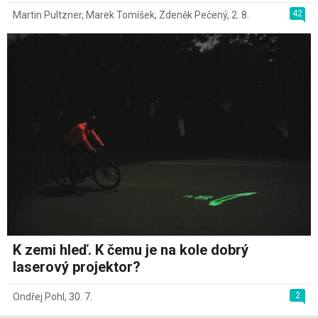
42
Martin Pultzner
,
Marek Tomíšek
,
Zdeněk Pečený
,
2. 8.
K zemi hleď. K čemu je na kole dobrý
laserový projektor?
2
Ondřej Pohl
,
30. 7.