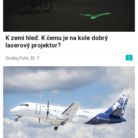
K zemi hleď. K čemu je na kole dobrý
laserový projektor?
2
Ondřej Pohl
,
30. 7.