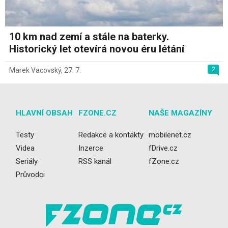
10 km nad zemí a stále na baterky.
Historický let otevírá novou éru létání
2
Marek Vacovský
,
27. 7.
HLAVNÍ OBSAH
FZONE.CZ
NAŠE MAGAZÍNY
Testy
Redakce a kontakty
mobilenet.cz
Videa
Inzerce
fDrive.cz
Seriály
RSS kanál
fZone.cz
Průvodci