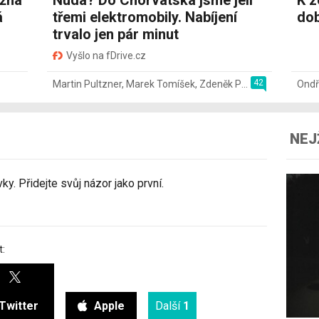
ožná
Nuda? Do Chorvatska jsme jeli
K z
á
třemi elektromobily. Nabíjení
dob
trvalo jen pár minut
Vyšlo na fDrive.cz
42
Martin Pultzner
,
Marek Tomíšek
,
Zdeněk Pečený
,
2. 8.
Ondř
NEJ
y. Přidejte svůj názor jako první.
t:
Twitter
Apple
Další
1