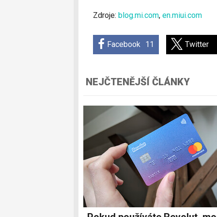
Zdroje:
blog.mi.com
,
en.miui.com
Facebook
11
Twitter
NEJČTENĚJŠÍ ČLÁNKY