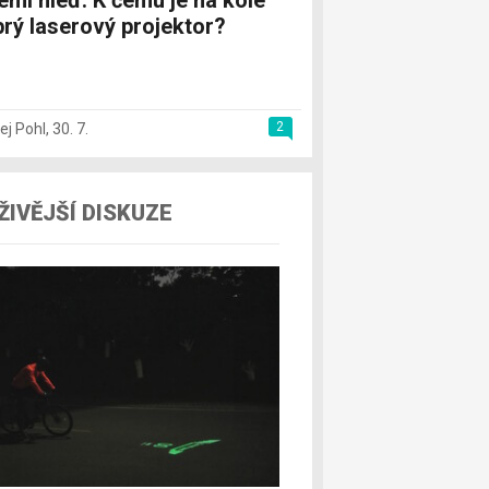
emi hleď. K čemu je na kole
rý laserový projektor?
2
ej Pohl
,
30. 7.
ŽIVĚJŠÍ DISKUZE