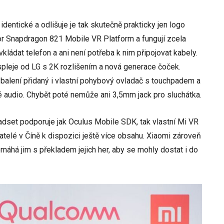
dentické a odlišuje je tak skutečně prakticky jen logo
or Snapdragon 821 Mobile VR Platform a fungují zcela
kládat telefon a ani není potřeba k nim připojovat kabely.
spleje od LG s 2K rozlišením a nová generace čoček.
balení přidaný i vlastní pohybový ovladač s touchpadem a
vé audio. Chybět poté nemůže ani 3,5mm jack pro sluchátka.
dset podporuje jak Oculus Mobile SDK, tak vlastní Mi VR
telé v Číně k dispozici ještě více obsahu. Xiaomi zároveň
omáhá jim s překladem jejich her, aby se mohly dostat i do