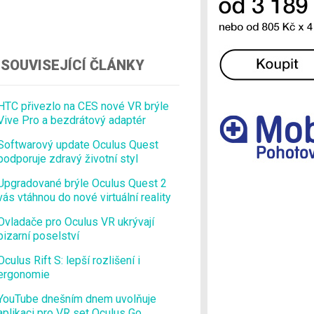
Ostatní
SOUVISEJÍCÍ ČLÁNKY
HTC přivezlo na CES nové VR brýle
Vive Pro a bezdrátový adaptér
Softwarový update Oculus Quest
podporuje zdravý životní styl
Upgradované brýle Oculus Quest 2
vás vtáhnou do nové virtuální reality
Ovladače pro Oculus VR ukrývají
bizarní poselství
Oculus Rift S: lepší rozlišení i
ergonomie
YouTube dnešním dnem uvolňuje
aplikaci pro VR set Oculus Go