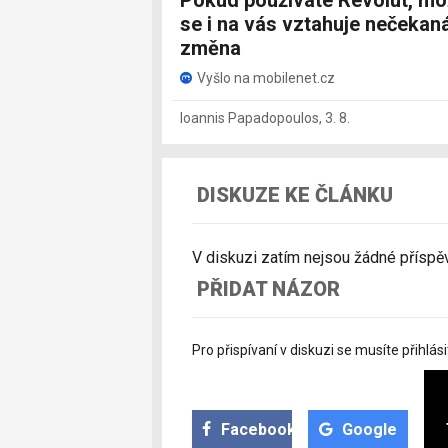
Pokud používáte Revolut, m
se i na vás vztahuje nečekan
změna
Vyšlo na mobilenet.cz
Ioannis Papadopoulos
,
3. 8.
DISKUZE KE ČLÁNKU
V diskuzi zatím nejsou žádné příspěvk
PŘIDAT NÁZOR
Pro přispívaní v diskuzi se musíte přihlási
Facebook
Google