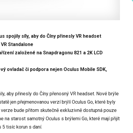
s spojily síly, aby do Číny přinesly VR headset
 VR Standalone
ařízení založené na Snapdragonu 821 a 2K LCD
ový ovladač či podpora nejen Oculus Mobile SDK,
ily, aby přinesly do Číny přenosný VR headset. Nové brýle
atě jen přejmenovanou verzí brýlí Oculus Go, které byly
o verze bude přitom skutečně exkluzivně dostupná pouze
e na starost samotný Oculus s brýlemi Go, které mají přijít
 5 tisíc korun s daní.