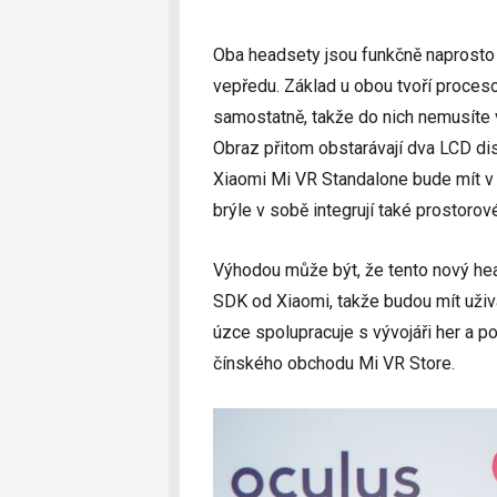
Oba headsety jsou funkčně naprosto i
vepředu. Základ u obou tvoří proces
samostatně, takže do nich nemusíte v
Obraz přitom obstarávají dva LCD di
Xiaomi Mi VR Standalone bude mít v 
brýle v sobě integrují také prostoro
Výhodou může být, že tento nový hea
SDK od Xiaomi, takže budou mít uživa
úzce spolupracuje s vývojáři her a p
čínského obchodu Mi VR Store.