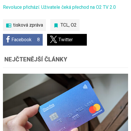
Revoluce přichází. Uživatele čeká přechod na O2 TV 2.0
tisková zpráva
TCL
,
O2
Facebook
8
Twitter
NEJČTENĚJŠÍ ČLÁNKY