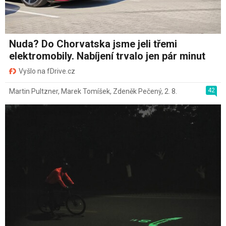
Nuda? Do Chorvatska jsme jeli třemi
elektromobily. Nabíjení trvalo jen pár minut
Vyšlo na fDrive.cz
42
Martin Pultzner
,
Marek Tomíšek
,
Zdeněk Pečený
,
2. 8.