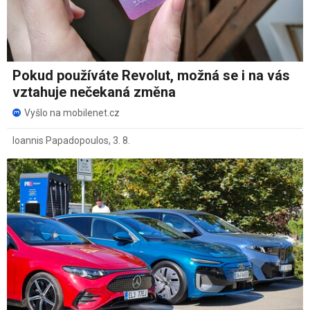
Pokud používáte Revolut, možná se i na vás
vztahuje nečekaná změna
Vyšlo na mobilenet.cz
Ioannis Papadopoulos
,
3. 8.