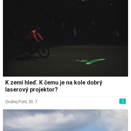
K zemi hleď. K čemu je na kole dobrý
laserový projektor?
2
Ondřej Pohl
,
30. 7.