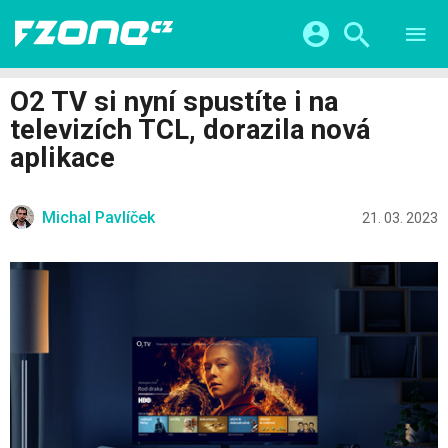
TESTY
CHYTRÁ DOMÁCNOST
Přihlášení a registrace pomocí:
O2 TV si nyní spustíte i na
CHYTRÁ MĚSTA
VIDEA
televizích TCL, dorazila nová
ŽIVOT BUDOUCNOSTI
Facebook
Google
SERIÁLY
aplikace
HRY A ZÁBAVA
KATEGORIE
Twitter
Apple
Microsoft
FINTECH
Michal Pavlíček
21. 03. 2023