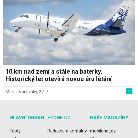
10 km nad zemí a stále na baterky.
Historický let otevírá novou éru létání
2
Marek Vacovský
,
27. 7.
HLAVNÍ OBSAH
FZONE.CZ
NAŠE MAGAZÍNY
Testy
Redakce a kontakty
mobilenet.cz