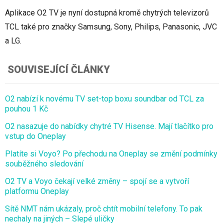
Aplikace O2 TV je nyní dostupná kromě chytrých televizorů
TCL také pro značky Samsung, Sony, Philips, Panasonic, JVC
a LG.
SOUVISEJÍCÍ ČLÁNKY
O2 nabízí k novému TV set-top boxu soundbar od TCL za
pouhou 1 Kč
O2 nasazuje do nabídky chytré TV Hisense. Mají tlačítko pro
vstup do Oneplay
Platíte si Voyo? Po přechodu na Oneplay se změní podmínky
souběžného sledování
O2 TV a Voyo čekají velké změny – spojí se a vytvoří
platformu Oneplay
Sítě NMT nám ukázaly, proč chtít mobilní telefony. To pak
nechaly na jiných – Slepé uličky