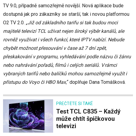
TV 9.0, případně samozřejmě novější. Nová aplikace bude
dostupná jak pro zákazníky se starší, tak i novou platformou
O2 TV 2.0.
„Již od základního tarifu si tak budou moci
majitelé televizí TCL užívat nejen široký výběr kanálů, ale
rovněž využívat i všech funkcí, které IPTV nabízí. Nebude
chybět možnost přesouvání v čase až 7 dní zpět,
přeskakování v programu, vyhledávání podle názvu či žánru
nebo nahrávání pořadů, filmů i celých seriálů. V rámci
vybraných tarifů nebo balíčků mohou samozřejmě využít i
přístupu do Voyo či HBO Max,
“ doplňuje Dana Tomášková.
PŘEČTĚTE SI TAKÉ
Test TCL C835 – Každý
může chtít špičkovou
televizi