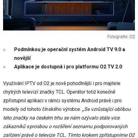
Fotografie: O2
Podmínkou je operační systém Android TV 9.0 a
novější
Aplikace je dostupná i pro platformu O2 TV 2.0
Využívání IPTV od O2 je nově pohodlnější i pro majitele
chytrých televizí značky TCL. Operátor totiž konečně
zpřístupnil aplikaci v rámci systému Android právě i pro
modely od tohoto čínského výrobce.
„Se vzrůstající oblibou
této značky na českém trhu se nám ozývalo stále více
zákazníků s prosbou o rozšíření seznamu podporovaných
zařízení právě o televize TCL. Tímto krokem zpřístupníme O2