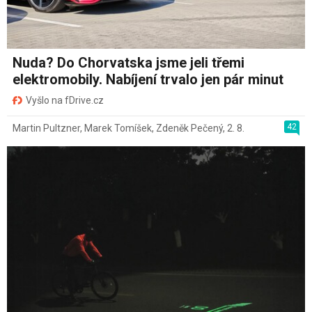
Nuda? Do Chorvatska jsme jeli třemi
elektromobily. Nabíjení trvalo jen pár minut
Vyšlo na fDrive.cz
42
Martin Pultzner
,
Marek Tomíšek
,
Zdeněk Pečený
,
2. 8.