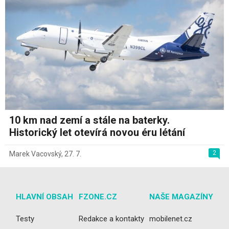
10 km nad zemí a stále na baterky.
Historický let otevírá novou éru létání
2
Marek Vacovský
,
27. 7.
HLAVNÍ OBSAH
FZONE.CZ
NAŠE MAGAZÍNY
Testy
Redakce a kontakty
mobilenet.cz