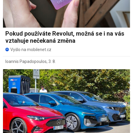
Pokud používáte Revolut, možná se i na vás
vztahuje nečekaná změna
Vyšlo na mobilenet.cz
Ioannis Papadopoulos
,
3. 8.