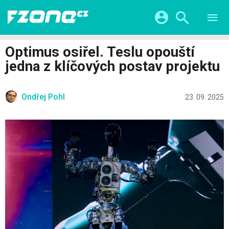
TESTY
CHYTRÁ DOMÁCNOST
Přihlášení a registrace pomocí:
Optimus osiřel. Teslu opouští
CHYTRÁ MĚSTA
VIDEA
jedna z klíčových postav projektu
ŽIVOT BUDOUCNOSTI
Facebook
Google
SERIÁLY
HRY A ZÁBAVA
KATEGORIE
Ondřej Pohl
Twitter
Apple
Microsoft
23. 09. 2025
FINTECH