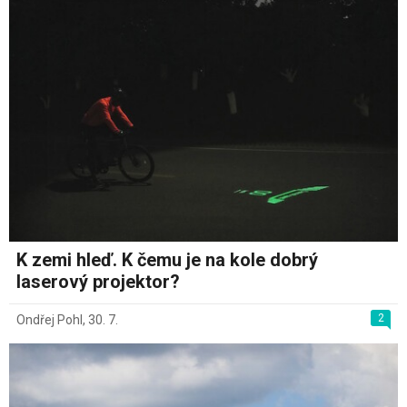
K zemi hleď. K čemu je na kole dobrý
laserový projektor?
2
Ondřej Pohl
,
30. 7.