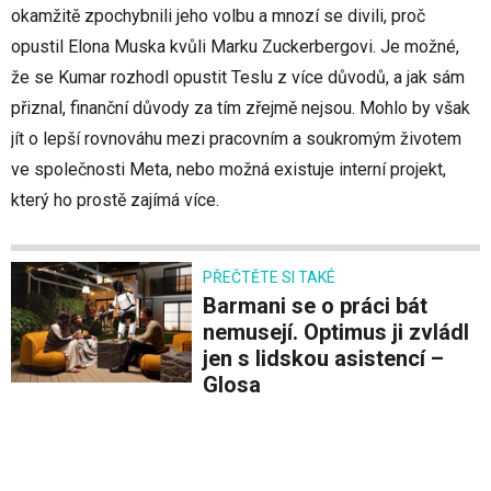
okamžitě zpochybnili jeho volbu a mnozí se divili, proč
opustil Elona Muska kvůli Marku Zuckerbergovi. Je možné,
že se Kumar rozhodl opustit Teslu z více důvodů, a jak sám
přiznal, finanční důvody za tím zřejmě nejsou. Mohlo by však
jít o lepší rovnováhu mezi pracovním a soukromým životem
ve společnosti Meta, nebo možná existuje interní projekt,
který ho prostě zajímá více.
PŘEČTĚTE SI TAKÉ
Barmani se o práci bát
nemusejí. Optimus ji zvládl
jen s lidskou asistencí –
Glosa