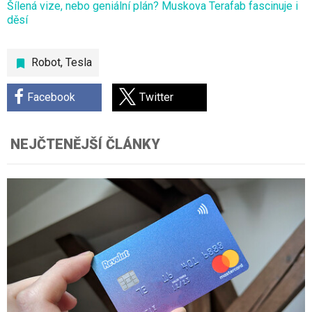
Šílená vize, nebo geniální plán? Muskova Terafab fascinuje i
děsí
Robot
,
Tesla
Facebook
Twitter
NEJČTENĚJŠÍ ČLÁNKY