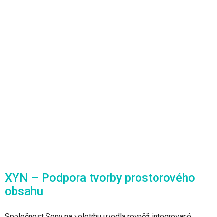
XYN – Podpora tvorby prostorového
obsahu
Společnost Sony na veletrhu uvedla rovněž integrované