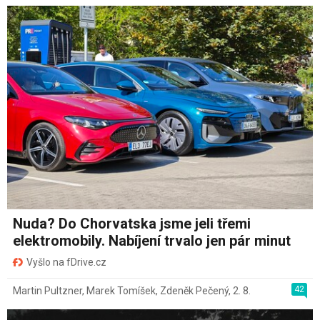
Nuda? Do Chorvatska jsme jeli třemi
elektromobily. Nabíjení trvalo jen pár minut
Vyšlo na fDrive.cz
42
Martin Pultzner
,
Marek Tomíšek
,
Zdeněk Pečený
,
2. 8.