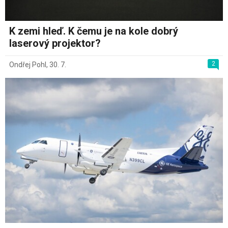
K zemi hleď. K čemu je na kole dobrý
laserový projektor?
2
Ondřej Pohl
,
30. 7.