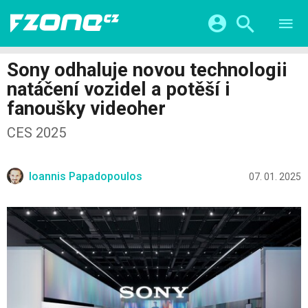
TESTY
CHYTRÁ DOMÁCNOST
Přihlášení a registrace pomocí:
Sony odhaluje novou technologii
CHYTRÁ MĚSTA
VIDEA
natáčení vozidel a potěší i
ŽIVOT BUDOUCNOSTI
Facebook
Google
SERIÁLY
fanoušky videoher
HRY A ZÁBAVA
KATEGORIE
Twitter
Apple
Microsoft
CES 2025
FINTECH
Ioannis Papadopoulos
07. 01. 2025