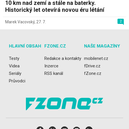
10 km nad zemí a stále na baterky.
Historický let otevírá novou éru létání
2
Marek Vacovský
,
27. 7.
HLAVNÍ OBSAH
FZONE.CZ
NAŠE MAGAZÍNY
Testy
Redakce a kontakty
mobilenet.cz
Videa
Inzerce
fDrive.cz
Seriály
RSS kanál
fZone.cz
Průvodci