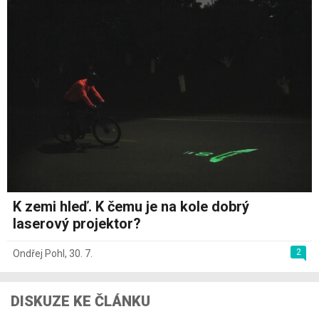
K zemi hleď. K čemu je na kole dobrý
laserový projektor?
2
Ondřej Pohl
,
30. 7.
DISKUZE KE ČLÁNKU