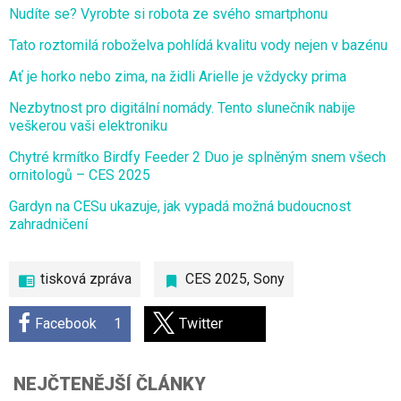
Nudíte se? Vyrobte si robota ze svého smartphonu
Tato roztomilá roboželva pohlídá kvalitu vody nejen v bazénu
Ať je horko nebo zima, na židli Arielle je vždycky prima
Nezbytnost pro digitální nomády. Tento slunečník nabije
veškerou vaši elektroniku
Chytré krmítko Birdfy Feeder 2 Duo je splněným snem všech
ornitologů – CES 2025
Gardyn na CESu ukazuje, jak vypadá možná budoucnost
zahradničení
tisková zpráva
CES 2025
,
Sony
Facebook
1
Twitter
NEJČTENĚJŠÍ ČLÁNKY