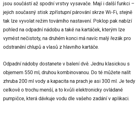
jsou součástí až spodní vrstvy vysavače. Mají i další funkci –
jejich současný stisk zpřístupní párování skrze Wi-Fi, stejně
tak lze vyvolat režim továrního nastavení. Poklop pak nabízí
pohled na odpadní nádobu a také na kartáček, kterým lze
vymést nečistoty, na druhém konci má navíc malý řezák pro
odstranění chlupů a vlasů z hlavního kartáče.
Odpadní nádoby dostanete v balení dvě. Jednu klasickou s
objemem 550 ml, druhou kombinovanou. Do té můžete nalít
zhruba 200 ml vody a kapacita na prach je asi 300 ml. Je tedy
celkově o trochu menší, a to kvůli elektronicky ovládané
pumpičce, která dávkuje vodu dle vašeho zadání v aplikaci.