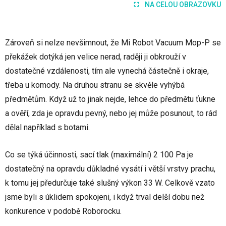
NA CELOU OBRAZOVKU
Zároveň si nelze nevšimnout, že Mi Robot Vacuum Mop-P se
překážek dotýká jen velice nerad, raději ji obkrouží v
dostatečné vzdálenosti, tím ale vynechá částečně i okraje,
třeba u komody. Na druhou stranu se skvěle vyhýbá
předmětům. Když už to jinak nejde, lehce do předmětu ťukne
a ověří, zda je opravdu pevný, nebo jej může posunout, to rád
dělal například s botami.
Co se týká účinnosti, sací tlak (maximální) 2 100 Pa je
dostatečný na opravdu důkladné vysátí i větší vrstvy prachu,
k tomu jej předurčuje také slušný výkon 33 W. Celkově vzato
jsme byli s úklidem spokojeni, i když trval delší dobu než
konkurence v podobě Roborocku.