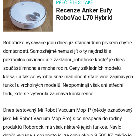
PŘEČTĚTE SI TAKÉ
Recenze Anker Eufy
RoboVac L70 Hybrid
Robotické vysavače jsou dnes již standardním prvkem chytré
domácnosti. Samozřejmě nemusí jít o ty nejdražší s
pokročilou navigací, ale základní „robotické koště“ je dnes
součástí mnoha a mnoha rodin. Ceny základních modelů
klesají, a tak se výrobci snaží nabídnout stále více zajímavých
funkcí u vrcholných modelů. Neopomínají však ani střední
třídu, kde se vytvořila zajímavá konkurence.
Dnes testovaný Mi Robot Vacuum Mop-P (někdy označovaný
jako Mi Robot Vacuum Mop Pro) sice nespadá do rodiny
produktů Roborock, má však některé jejich funkce. Navíc
dobře vypadá a seženete jej za cenu okolo 8 500 Kč, takže je