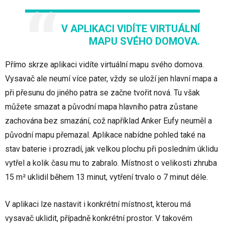
V APLIKACI VIDÍTE VIRTUÁLNÍ
MAPU SVÉHO DOMOVA.
Přímo skrze aplikaci vidíte virtuální mapu svého domova.
Vysavač ale neumí více pater, vždy se uloží jen hlavní mapa a
při přesunu do jiného patra se začne tvořit nová. Tu však
můžete smazat a původní mapa hlavního patra zůstane
zachována bez smazání, což například Anker Eufy neuměl a
původní mapu přemazal. Aplikace nabídne pohled také na
stav baterie i prozradí, jak velkou plochu při posledním úklidu
vytřel a kolik času mu to zabralo. Místnost o velikosti zhruba
15 m² uklidil během 13 minut, vytření trvalo o 7 minut déle.
V aplikaci lze nastavit i konkrétní místnost, kterou má
vysavač uklidit, případně konkrétní prostor. V takovém