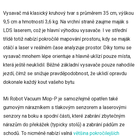
Vysavač má klasický kruhový tvar s průměrem 35 cm, výškou
9,5 cm a hmotností 3,6 kg. Na vrchní straně zaujme maják s
LDS laserem, což je hlavní výhodou vysavače. I ve střední
třídě totiž nabízí pokročilé mapování prostoru, kdy se maják
otáčí a laser v reálném čase analyzuje prostor. Díky tomu se
vysavač mnohem lépe orientuje a hlavně uklízí pouze místa,
která ještě neuklidil. Běžné základní vysavače pouze nahodile
jezdí, čímž se snižuje pravděpodobnost, že uklidí opravdu
dokonale každý kout vašeho bytu.
Mi Robot Vacuum Mop-P je samozřejmě opatřen také
gumovým nárazníkem s tlakovým senzorem a laserovými
senzory na boku a spodní části, které zabrání zbytečným
nárazům do překážek (typicky stolů) a zabrání pádům ze
schodů. To nicméně nabízí valná
většina pokročilejších