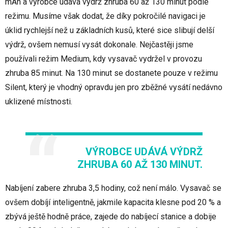
mAh a výrobce udává výdrž zhruba 60 až 130 minut podle
režimu. Musíme však dodat, že díky pokročilé navigaci je
úklid rychlejší než u základních kusů, které sice slibují delší
výdrž, ovšem nemusí vysát dokonale. Nejčastěji jsme
používali režim Medium, kdy vysavač vydržel v provozu
zhruba 85 minut. Na 130 minut se dostanete pouze v režimu
Silent, který je vhodný opravdu jen pro zběžné vysátí nedávno
uklizené místnosti.
VÝROBCE UDÁVÁ VÝDRŽ
ZHRUBA 60 AŽ 130 MINUT.
Nabíjení zabere zhruba 3,5 hodiny, což není málo. Vysavač se
ovšem dobíjí inteligentně, jakmile kapacita klesne pod 20 % a
zbývá ještě hodně práce, zajede do nabíjecí stanice a dobije