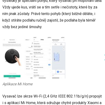
výsledky je speciální pohyb, který vysavač při mopování dělá.
Vždy ujede kus, vrátí se a tím setře i nečistoty, které by za
ním jinak zůstaly. Právě tento pohyb (který běžně děláte, i
když stíráte podlahu ručně) zajistil, že podlaha byla téměř
vždy bez jediné šmouhy.
Aplikace Mi Home
Vysavač lze skrze Wi-Fi (2,4 GHz IEEE 802.11b/g/n) propojit
i s aplikací Mi Home, která sdružuje chytré produkty Xiaomi a