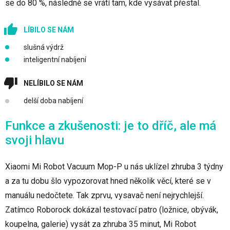
se do 80 %, následně se vrátí tam, kde vysávat přestal.
LÍBILO SE NÁM
slušná výdrž
inteligentní nabíjení
NELÍBILO SE NÁM
delší doba nabíjení
Funkce a zkušenosti: je to dříč, ale má
svoji hlavu
Xiaomi Mi Robot Vacuum Mop-P u nás uklízel zhruba 3 týdny
a za tu dobu šlo vypozorovat hned několik věcí, které se v
manuálu nedočtete. Tak zprvu, vysavač není nejrychlejší.
Zatímco Roborock dokázal testovací patro (ložnice, obývák,
koupelna, galerie) vysát za zhruba 35 minut, Mi Robot