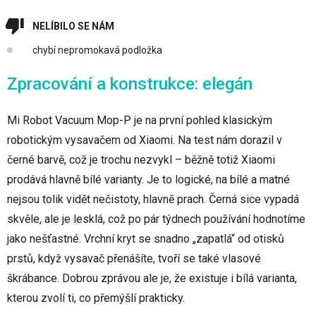
NELÍBILO SE NÁM
chybí nepromokavá podložka
Zpracování a konstrukce: elegán
Mi Robot Vacuum Mop-P je na první pohled klasickým
robotickým vysavačem od Xiaomi. Na test nám dorazil v
černé barvě, což je trochu nezvykl – běžně totiž Xiaomi
prodává hlavně bílé varianty. Je to logické, na bílé a matné
nejsou tolik vidět nečistoty, hlavně prach. Černá sice vypadá
skvěle, ale je lesklá, což po pár týdnech používání hodnotíme
jako nešťastné. Vrchní kryt se snadno „zapatlá“ od otisků
prstů, když vysavač přenášíte, tvoří se také vlasové
škrábance. Dobrou zprávou ale je, že existuje i bílá varianta,
kterou zvolí ti, co přemýšlí prakticky.