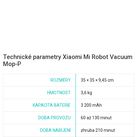
Technické parametry Xiaomi Mi Robot Vacuum
Mop-P
ROZMĚRY
35 × 35 × 9,45 cm
HMOTNOST
3,6 kg
KAPACITA BATERIE
3 200 mAh
DOBA PROVOZU
60 až 130 minut
DOBA NABÍJENÍ
zhruba 210 minut