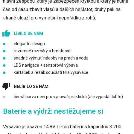
hlavní zespodu, který je zabezpečen krytkou a který je nutné
čas od času zbavit vlasů a dalších nečistot, druhý pak na
straně slouží pro vymetání nepořádku z rohů.
LÍBILO SE NÁM
elegantní design
rozumné rozměry a hmotnost
snadné vyjmutí nádoby na prach a vodu
LDS navigace + senzorová výbava
kartáček a řezák součástí těla vysavače
NELÍBILO SE NÁM
černá barva není pro vysavač praktická (ale vypadá dobře)
Baterie a výdrž: nestěžujeme si
Vysavač je osazen 14,8V Li-Ion baterií s kapacitou 3 200