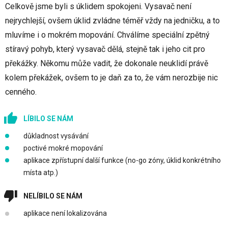
Celkově jsme byli s úklidem spokojeni. Vysavač není
nejrychlejší, ovšem úklid zvládne téměř vždy na jedničku, a to
mluvíme i o mokrém mopování. Chválíme speciální zpětný
stíravý pohyb, který vysavač dělá, stejně tak i jeho cit pro
překážky. Někomu může vadit, že dokonale neuklidí právě
kolem překážek, ovšem to je daň za to, že vám nerozbije nic
cenného.
LÍBILO SE NÁM
důkladnost vysávání
poctivé mokré mopování
aplikace zpřístupní další funkce (no-go zóny, úklid konkrétního
místa atp.)
NELÍBILO SE NÁM
aplikace není lokalizována