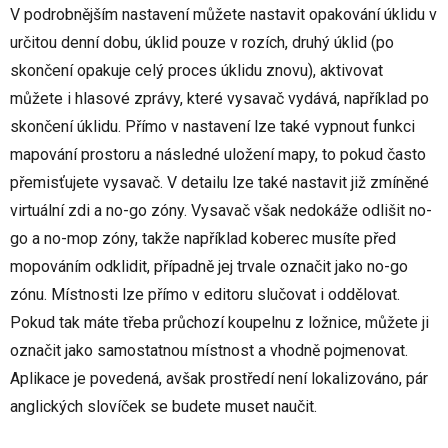
V podrobnějším nastavení můžete nastavit opakování úklidu v
určitou denní dobu, úklid pouze v rozích, druhý úklid (po
skončení opakuje celý proces úklidu znovu), aktivovat
můžete i hlasové zprávy, které vysavač vydává, například po
skončení úklidu. Přímo v nastavení lze také vypnout funkci
mapování prostoru a následné uložení mapy, to pokud často
přemisťujete vysavač. V detailu lze také nastavit již zmíněné
virtuální zdi a no-go zóny. Vysavač však nedokáže odlišit no-
go a no-mop zóny, takže například koberec musíte před
mopováním odklidit, případně jej trvale označit jako no-go
zónu. Místnosti lze přímo v editoru slučovat i oddělovat.
Pokud tak máte třeba průchozí koupelnu z ložnice, můžete ji
označit jako samostatnou místnost a vhodně pojmenovat.
Aplikace je povedená, avšak prostředí není lokalizováno, pár
anglických slovíček se budete muset naučit.