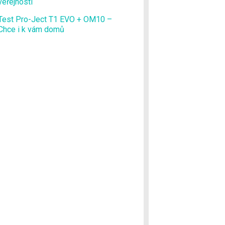
veřejnosti
Test Pro-Ject T1 EVO + OM10 –
Chce i k vám domů