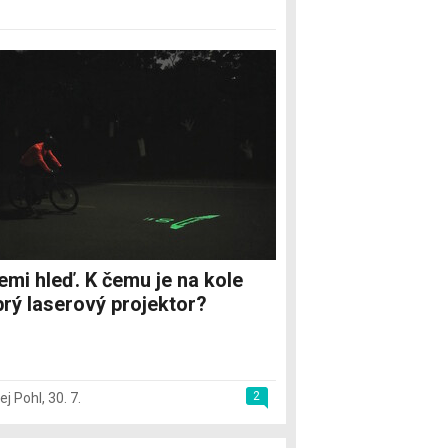
emi hleď. K čemu je na kole
rý laserový projektor?
2
ej Pohl
,
30. 7.