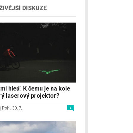
ŽIVĚJŠÍ DISKUZE
mi hleď. K čemu je na kole
rý laserový projektor?
2
j Pohl
,
30. 7.