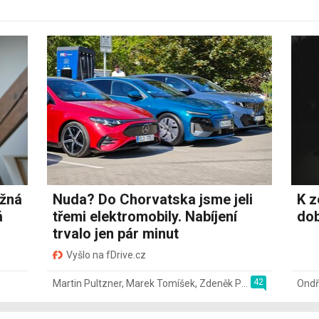
ožná
Nuda? Do Chorvatska jsme jeli
K z
á
třemi elektromobily. Nabíjení
dob
trvalo jen pár minut
Vyšlo na fDrive.cz
42
Martin Pultzner
,
Marek Tomíšek
,
Zdeněk Pečený
,
2. 8.
Ondř