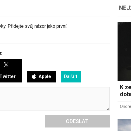
NEJ
y. Přidejte svůj názor jako první.
t:
Twitter
Apple
Další
1
K ze
dob
Ondře
ODESLAT