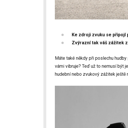
Ke zdroji zvuku se připojí
Zvýrazní tak váš zážitek z
Máte také někdy při poslechu hudby p
vámi vibruje? Teď už to nemusí být j
hudební nebo zvukový zážitek ještě ro