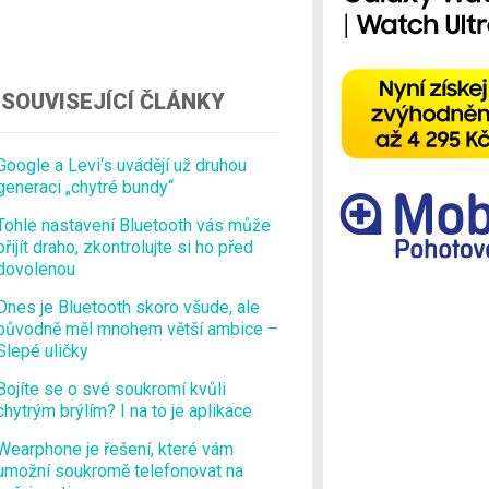
Ostatní
SOUVISEJÍCÍ ČLÁNKY
Google a Levi‘s uvádějí už druhou
generaci „chytré bundy“
Tohle nastavení Bluetooth vás může
přijít draho, zkontrolujte si ho před
dovolenou
Dnes je Bluetooth skoro všude, ale
původně měl mnohem větší ambice –
Slepé uličky
Bojíte se o své soukromí kvůli
chytrým brýlím? I na to je aplikace
Wearphone je řešení, které vám
umožní soukromě telefonovat na