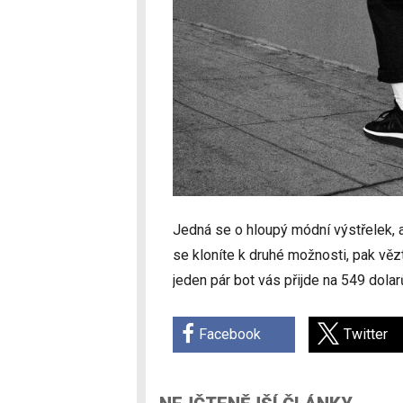
Jedná se o hloupý módní výstřelek, a
se kloníte k druhé možnosti, pak vě
jeden pár bot vás přijde na 549 dol
Facebook
Twitter