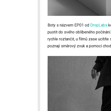
Boty s názvem EP01 od
DropLabs
ke
pustit do svého oblíbeného počínání.
rychle roztančit, u filmů zase ucítíte
poznají směrový zvuk a pomocí chodi