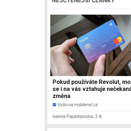
NEJČTENĚJŠÍ ČLÁNKY
Pokud používáte Revolut, m
se i na vás vztahuje nečekan
změna
Vyšlo na mobilenet.cz
Ioannis Papadopoulos
,
3. 8.