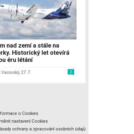
m nad zemí a stále na
rky. Historický let otevírá
u éru létání
2
 Vacovský
,
27. 7.
nformace o Cookies
měnit nastavení Cookies
ásady ochrany a zpracování osobních údajů