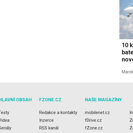
10 k
bate
novo
Marek
HLAVNÍ OBSAH
FZONE.CZ
NAŠE MAGAZÍNY
Testy
Redakce a kontakty
mobilenet.cz
I
Videa
Inzerce
fDrive.cz
Z
Seriály
RSS kanál
fZone.cz
Z