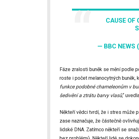
CAUSE OF 
S
— BBC NEWS 
Fáze zralosti buněk se mění podle po
roste i počet melanocytných buněk, k
funkce podobné chameleonům v buň
šedivění a ztrátu barvy vlasů
,“ uvedl
Někteří vědci tvrdí, že i stres může
zase naznačuje, že částečně ovlivňuj
lidské DNA. Zatímco někteří se snaží
bez problémů. Někteří lidé se doko