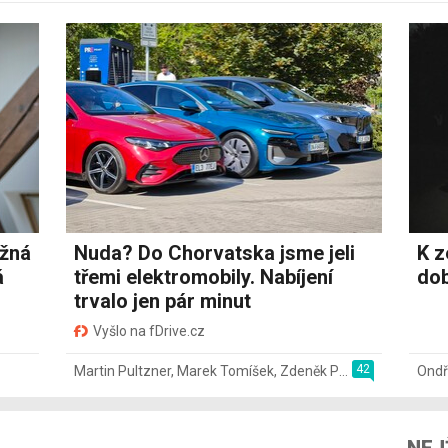
ožná
Nuda? Do Chorvatska jsme jeli
K z
á
třemi elektromobily. Nabíjení
dob
trvalo jen pár minut
Vyšlo na fDrive.cz
42
Martin Pultzner
,
Marek Tomíšek
,
Zdeněk Pečený
,
2. 8.
Ondř
NEJ