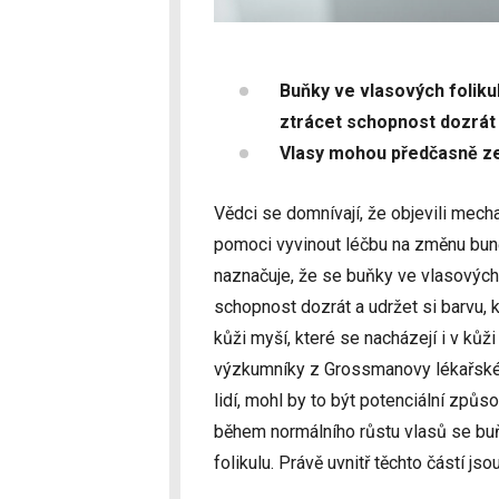
Buňky ve vlasových foliku
ztrácet schopnost dozrát 
Vlasy mohou předčasně z
Vědci se domnívají, že objevili mech
pomoci vyvinout léčbu na změnu buněk
naznačuje, že se buňky ve vlasových 
schopnost dozrát a udržet si barvu,
kůži myší, které se nacházejí i v kůž
výzkumníky z Grossmanovy lékařské N
lidí, mohl by to být potenciální způso
během normálního růstu vlasů se buň
folikulu. Právě uvnitř těchto částí js