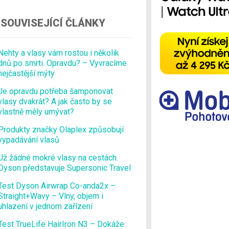
Ostatní
SOUVISEJÍCÍ ČLÁNKY
Nehty a vlasy vám rostou i několik
dnů po smrti. Opravdu? – Vyvracíme
nejčastější mýty
Je opravdu potřeba šamponovat
vlasy dvakrát? A jak často by se
vlastně měly umývat?
Produkty značky Olaplex způsobují
vypadávání vlasů
Už žádné mokré vlasy na cestách.
Dyson představuje Supersonic Travel
Test Dyson Airwrap Co-anda2x –
Straight+Wavy – Vlny, objem i
uhlazení v jednom zařízení
Test TrueLife HairIron N3 – Dokáže