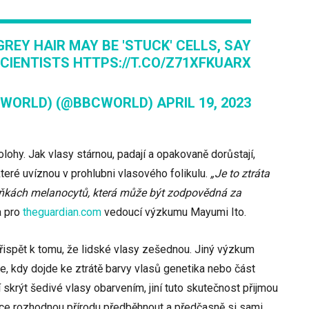
GREY HAIR MAY BE 'STUCK' CELLS, SAY
CIENTISTS
HTTPS://T.CO/Z71XFKUARX
(WORLD) (@BBCWORLD)
APRIL 19, 2023
lohy. Jak vlasy stárnou, padají a opakovaně dorůstají,
teré uvíznou v prohlubni vlasového folikulu.
„Je to ztráta
kách melanocytů, která může být zodpovědná za
a pro
theguardian.com
vedoucí výzkumu Mayumi Ito.
 přispět k tomu, že lidské vlasy zešednou. Jiný výzkum
e, kdy dojde ke ztrátě barvy vlasů genetika nebo část
 skrýt šedivé vlasy obarvením, jiní tuto skutečnost přijmou
nce rozhodnou přírodu předběhnout a předčasně si sami