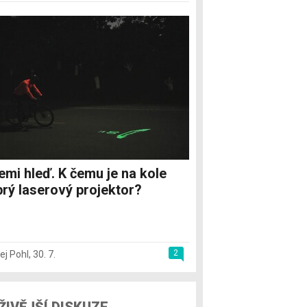
emi hleď. K čemu je na kole
rý laserový projektor?
2
ej Pohl
,
30. 7.
ŽIVĚJŠÍ DISKUZE