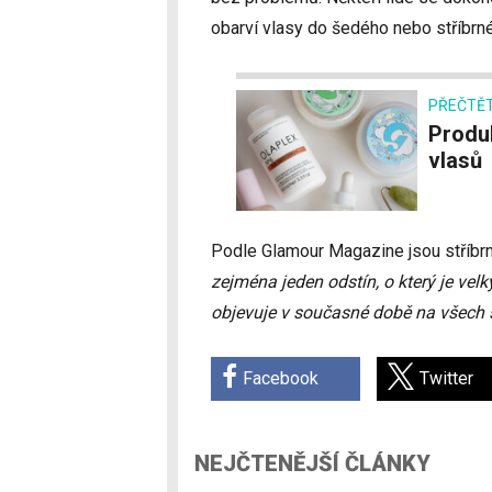
obarví vlasy do šedého nebo stříbrn
PŘEČTĚT
Produkty značky Olaplex způsobují vypadávání
vlasů
Podle Glamour Magazine jsou stříbrn
zejména jeden odstín, o který je velký
objevuje v současné době na všech s
Facebook
Twitter
NEJČTENĚJŠÍ ČLÁNKY