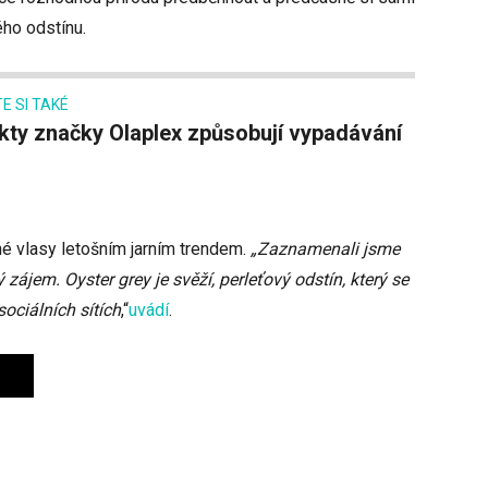
ého odstínu.
E SI TAKÉ
é vlasy letošním jarním trendem.
„Zaznamenali jsme
 zájem. Oyster grey je svěží, perleťový odstín, který se
ociálních sítích
,“
uvádí
.