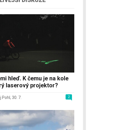
mi hleď. K čemu je na kole
rý laserový projektor?
2
j Pohl
,
30. 7.