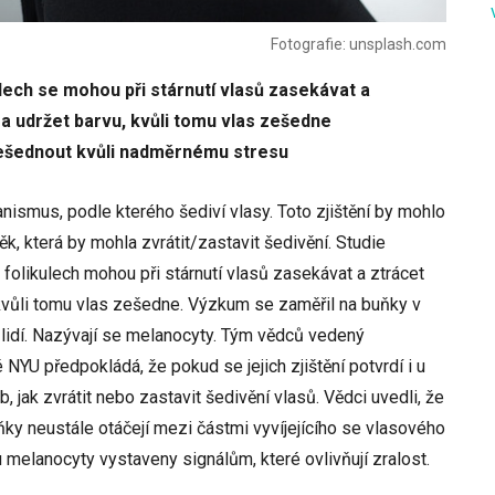
Fotografie: unsplash.com
lech se mohou při stárnutí vlasů zasekávat a
a udržet barvu, kvůli tomu vlas zešedne
ešednout kvůli nadměrnému stresu
anismus, podle kterého šediví vlasy. Toto zjištění by mohlo
, která by mohla zvrátit/zastavit šedivění. Studie
folikulech mohou při stárnutí vlasů zasekávat a ztrácet
 kvůli tomu vlas zešedne. Výzkum se zaměřil na buňky v
i lidí. Nazývají se melanocyty. Tým vědců vedený
YU předpokládá, že pokud se jejich zjištění potvrdí i u
b, jak zvrátit nebo zastavit šedivění vlasů. Vědci uvedli, že
ky neustále otáčejí mezi částmi vyvíjejícího se vlasového
ou melanocyty vystaveny signálům, které ovlivňují zralost.