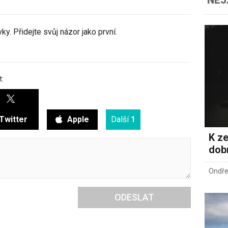
y. Přidejte svůj názor jako první.
t:
Twitter
Apple
Další
1
K ze
dob
Ondře
ODESLAT