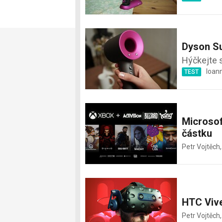
Dyson S
Hýčkejte 
Ioan
TEST
Microsof
částku
Petr Vojtěch
HTC Vive
Petr Vojtěch