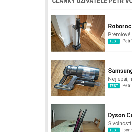
ČLÁNKY UŽIVATELE PETR V
Roborock
Prémiové 
Petr 
TEST
Samsung
Nejlepší, 
Petr 
TEST
Dyson Co
S volností
Ioan
TEST