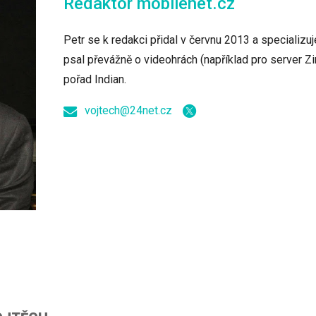
Redaktor
mobilenet.cz
Petr se k redakci přidal v červnu 2013 a specializuj
psal převážně o videohrách (například pro server Zin
pořad Indian.
vojtech@24net.cz