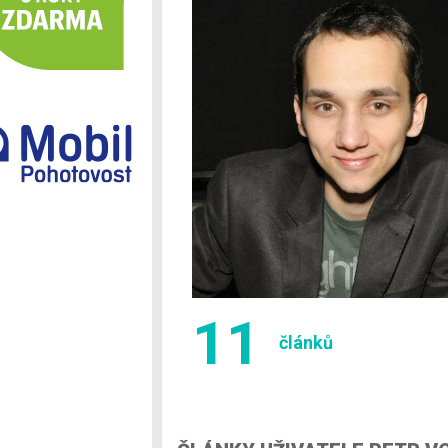
Ostatní
11
článků