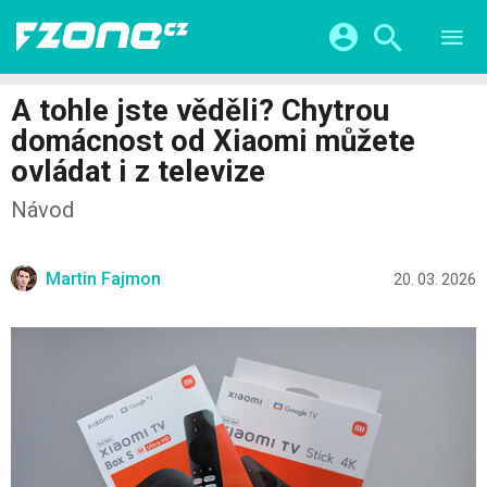
TESTY
CHYTRÁ DOMÁCNOST
Přihlášení a registrace pomocí:
A tohle jste věděli? Chytrou
CHYTRÁ MĚSTA
VIDEA
domácnost od Xiaomi můžete
ŽIVOT BUDOUCNOSTI
Facebook
Google
SERIÁLY
ovládat i z televize
HRY A ZÁBAVA
KATEGORIE
Twitter
Apple
Microsoft
Návod
FINTECH
Martin Fajmon
20. 03. 2026