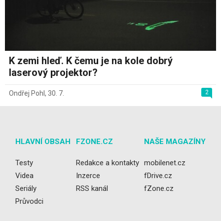
K zemi hleď. K čemu je na kole dobrý
laserový projektor?
2
Ondřej Pohl
,
30. 7.
HLAVNÍ OBSAH
FZONE.CZ
NAŠE MAGAZÍNY
Testy
Redakce a kontakty
mobilenet.cz
Videa
Inzerce
fDrive.cz
Seriály
RSS kanál
fZone.cz
Průvodci