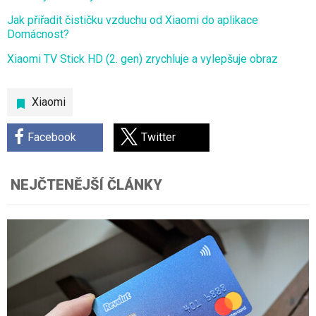
Jak přiřadit čističku vzduchu od Xiaomi do aplikace
Domácnost?
Xiaomi TV Stick HD (2. gen) zrychluje a vylepšuje obraz
Xiaomi
Facebook
Twitter
NEJČTENĚJŠÍ ČLÁNKY