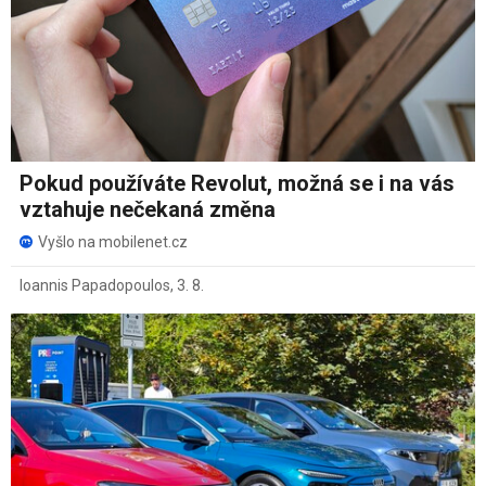
Pokud používáte Revolut, možná se i na vás
vztahuje nečekaná změna
Vyšlo na mobilenet.cz
Ioannis Papadopoulos
,
3. 8.