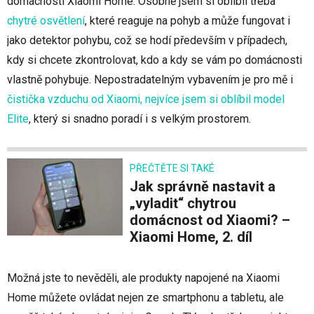
domácnosti Xiaomi Home. Osobně jsem si oblíbil třeba
chytré osvětlení
, které reaguje na pohyb a může fungovat i
jako detektor pohybu, což se hodí především v případech,
kdy si chcete zkontrolovat, kdo a kdy se vám po domácnosti
vlastně pohybuje. Nepostradatelným vybavením je pro mě i
čistička vzduchu od Xiaomi, nejvíce jsem si oblíbil model
Elite
, který si snadno poradí i s velkým prostorem.
PŘEČTĚTE SI TAKÉ
Jak správně nastavit a
„vyladit“ chytrou
domácnost od Xiaomi? –
Xiaomi Home, 2. díl
Možná jste to nevěděli, ale produkty napojené na Xiaomi
Home můžete ovládat nejen ze smartphonu a tabletu, ale