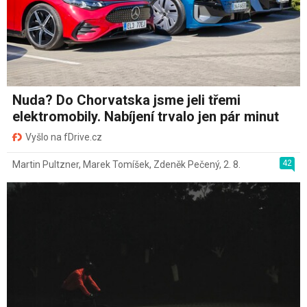
Nuda? Do Chorvatska jsme jeli třemi
elektromobily. Nabíjení trvalo jen pár minut
Vyšlo na fDrive.cz
42
Martin Pultzner
,
Marek Tomíšek
,
Zdeněk Pečený
,
2. 8.