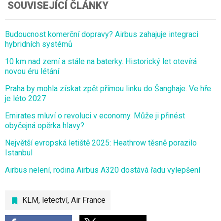
SOUVISEJÍCÍ ČLÁNKY
Budoucnost komerční dopravy? Airbus zahajuje integraci
hybridních systémů
10 km nad zemí a stále na baterky. Historický let otevírá
novou éru létání
Praha by mohla získat zpět přímou linku do Šanghaje. Ve hře
je léto 2027
Emirates mluví o revoluci v economy. Může ji přinést
obyčejná opěrka hlavy?
Největší evropská letiště 2025: Heathrow těsně porazilo
Istanbul
Airbus nelení, rodina Airbus A320 dostává řadu vylepšení
KLM
,
letectví
,
Air France