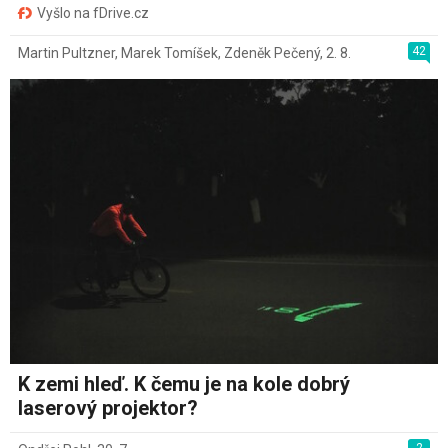
Vyšlo na fDrive.cz
42
Martin Pultzner
,
Marek Tomíšek
,
Zdeněk Pečený
,
2. 8.
K zemi hleď. K čemu je na kole dobrý
laserový projektor?
2