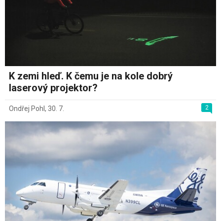
K zemi hleď. K čemu je na kole dobrý
laserový projektor?
2
Ondřej Pohl
,
30. 7.