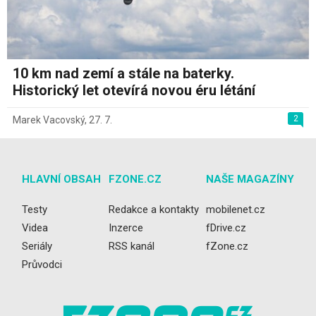
10 km nad zemí a stále na baterky.
Historický let otevírá novou éru létání
2
Marek Vacovský
,
27. 7.
HLAVNÍ OBSAH
FZONE.CZ
NAŠE MAGAZÍNY
Testy
Redakce a kontakty
mobilenet.cz
Videa
Inzerce
fDrive.cz
Seriály
RSS kanál
fZone.cz
Průvodci