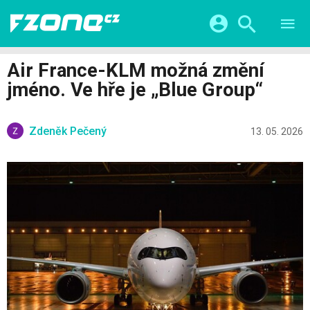
TESTY
CHYTRÁ DOMÁCNOST
Přihlášení a registrace pomocí:
Air France-KLM možná změní
CHYTRÁ MĚSTA
VIDEA
jméno. Ve hře je „Blue Group“
ŽIVOT BUDOUCNOSTI
Facebook
Google
SERIÁLY
HRY A ZÁBAVA
KATEGORIE
Zdeněk Pečený
Twitter
Apple
Microsoft
13. 05. 2026
FINTECH