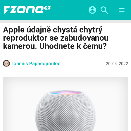
TESTY
CHYTRÁ DOMÁCNOST
Přihlášení a registrace pomocí:
Apple údajně chystá chytrý
CHYTRÁ MĚSTA
VIDEA
reproduktor se zabudovanou
ŽIVOT BUDOUCNOSTI
Facebook
Google
SERIÁLY
kamerou. Uhodnete k čemu?
HRY A ZÁBAVA
KATEGORIE
Twitter
Apple
Microsoft
FINTECH
Ioannis Papadopoulos
20. 04. 2022