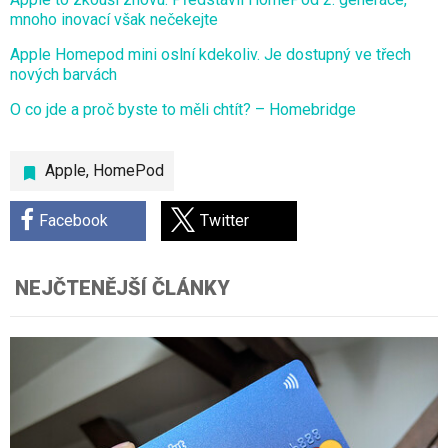
mnoho inovací však nečekejte
Apple Homepod mini oslní kdekoliv. Je dostupný ve třech
nových barvách
O co jde a proč byste to měli chtít? – Homebridge
Apple
,
HomePod
Facebook
Twitter
NEJČTENĚJŠÍ ČLÁNKY