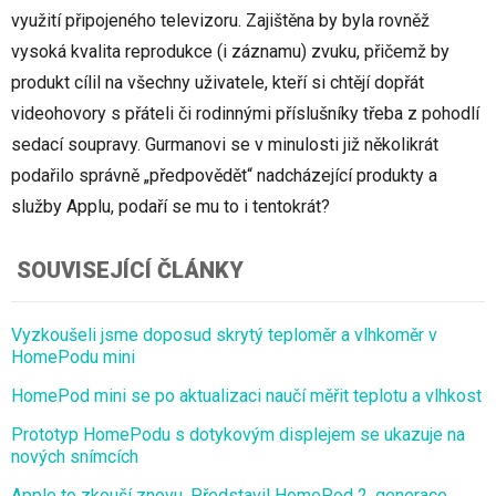
využití připojeného televizoru. Zajištěna by byla rovněž
vysoká kvalita reprodukce (i záznamu) zvuku, přičemž by
produkt cílil na všechny uživatele, kteří si chtějí dopřát
videohovory s přáteli či rodinnými příslušníky třeba z pohodlí
sedací soupravy. Gurmanovi se v minulosti již několikrát
podařilo správně „předpovědět“ nadcházející produkty a
služby Applu, podaří se mu to i tentokrát?
SOUVISEJÍCÍ ČLÁNKY
Vyzkoušeli jsme doposud skrytý teploměr a vlhkoměr v
HomePodu mini
HomePod mini se po aktualizaci naučí měřit teplotu a vlhkost
Prototyp HomePodu s dotykovým displejem se ukazuje na
nových snímcích
Apple to zkouší znovu. Představil HomePod 2. generace,