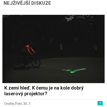
NEJŽIVĚJŠÍ DISKUZE
K zemi hleď. K čemu je na kole dobrý
laserový projektor?
2
Ondřej Pohl
,
30. 7.