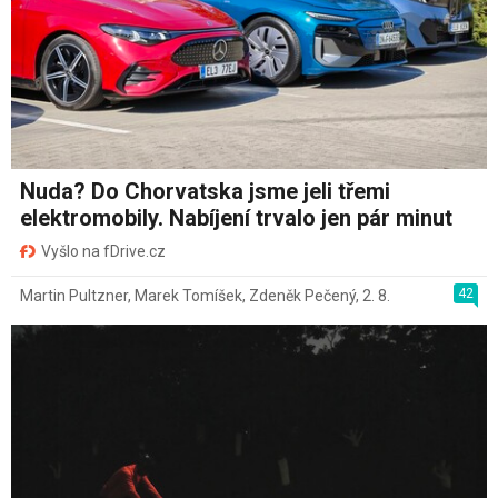
Nuda? Do Chorvatska jsme jeli třemi
elektromobily. Nabíjení trvalo jen pár minut
Vyšlo na fDrive.cz
42
Martin Pultzner
,
Marek Tomíšek
,
Zdeněk Pečený
,
2. 8.