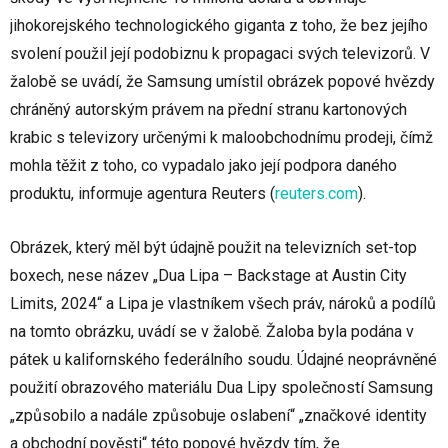
jihokorejského technologického giganta z toho, že bez jejího
svolení použil její podobiznu k propagaci svých televizorů. V
žalobě se uvádí, že Samsung umístil obrázek popové hvězdy
chráněný autorským právem na přední stranu kartonových
krabic s televizory určenými k maloobchodnímu prodeji, čímž
mohla těžit z toho, co vypadalo jako její podpora daného
produktu, informuje agentura Reuters
(
reuters.com
)
.
Obrázek, který měl být údajně použit na televizních set-top
boxech, nese název „Dua Lipa – Backstage at Austin City
Limits, 2024“ a Lipa je vlastníkem všech práv, nároků a podílů
na tomto obrázku, uvádí se v žalobě. Žaloba byla podána v
pátek u kalifornského federálního soudu. Údajné neoprávněné
použití obrazového materiálu Dua Lipy společností Samsung
„způsobilo a nadále způsobuje oslabení“ „značkové identity
a obchodní pověsti“ této popové hvězdy tím, že