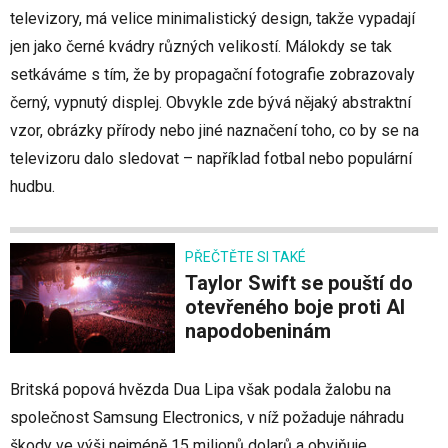
televizory, má velice minimalistický design, takže vypadají
jen jako černé kvádry různých velikostí. Málokdy se tak
setkáváme s tím, že by propagační fotografie zobrazovaly
černý, vypnutý displej. Obvykle zde bývá nějaký abstraktní
vzor, obrázky přírody nebo jiné naznačení toho, co by se na
televizoru dalo sledovat – například fotbal nebo populární
hudbu.
PŘEČTĚTE SI TAKÉ
Taylor Swift se pouští do
otevřeného boje proti AI
napodobeninám
Britská popová hvězda Dua Lipa však podala žalobu na
společnost Samsung Electronics, v níž požaduje náhradu
škody ve výši nejméně 15 milionů dolarů a obviňuje