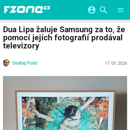
TESTY
CHYTRÁ DOMÁCNOST
Přihlášení a registrace pomocí:
Dua Lipa žaluje Samsung za to, že
CHYTRÁ MĚSTA
VIDEA
pomocí jejích fotografií prodával
ŽIVOT BUDOUCNOSTI
Facebook
Google
SERIÁLY
televizory
HRY A ZÁBAVA
KATEGORIE
Twitter
Apple
Microsoft
FINTECH
Ondřej Pohl
17. 05. 2026