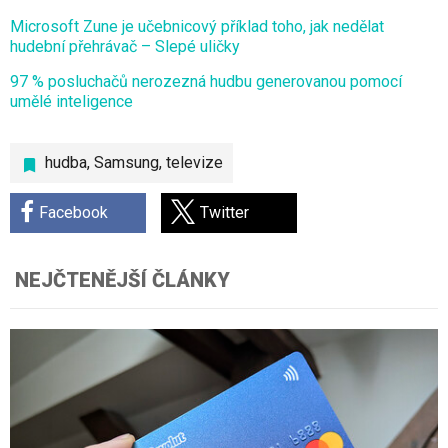
Microsoft Zune je učebnicový příklad toho, jak nedělat
hudební přehrávač – Slepé uličky
97 % posluchačů nerozezná hudbu generovanou pomocí
umělé inteligence
hudba
,
Samsung
,
televize
Facebook
Twitter
NEJČTENĚJŠÍ ČLÁNKY