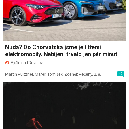
Nuda? Do Chorvatska jsme jeli třemi
elektromobily. Nabíjení trvalo jen pár minut
Vyšlo na fDrive.cz
42
Martin Pultzner
,
Marek Tomíšek
,
Zdeněk Pečený
,
2. 8.