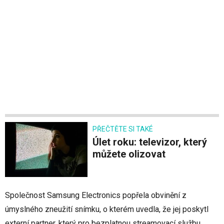
PŘEČTĚTE SI TAKÉ
Úlet roku: televizor, který
můžete olizovat
Společnost Samsung Electronics popřela obvinění z
úmyslného zneužití snímku, o kterém uvedla, že jej poskytl
externí partner, který pro bezplatnou streamovací službu