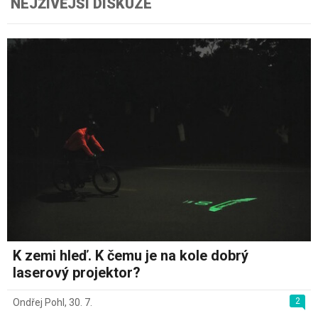
NEJŽIVĚJŠÍ DISKUZE
K zemi hleď. K čemu je na kole dobrý
laserový projektor?
2
Ondřej Pohl
,
30. 7.