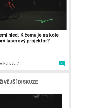
emi hleď. K čemu je na kole
rý laserový projektor?
2
ej Pohl
,
30. 7.
ŽIVĚJŠÍ DISKUZE