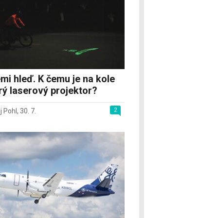
mi hleď. K čemu je na kole
rý laserový projektor?
2
j Pohl
,
30. 7.