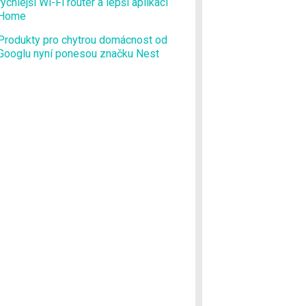
rychlejší Wi-Fi router a lepší aplikaci
Home
Produkty pro chytrou domácnost od
Googlu nyní ponesou značku Nest