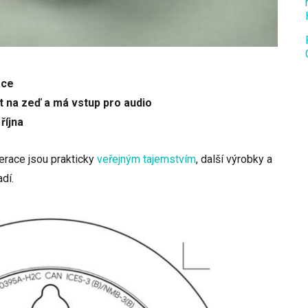
ace
t na zeď a má vstup pro audio
října
erace jsou prakticky
veřejným tajemstvím
, další výrobky a
dí.