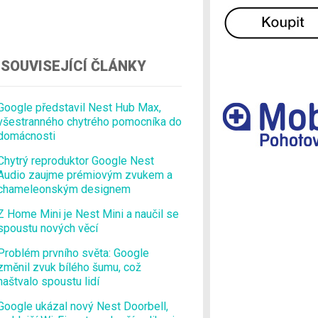
Ostatní
SOUVISEJÍCÍ ČLÁNKY
Google představil Nest Hub Max,
všestranného chytrého pomocníka do
domácnosti
Chytrý reproduktor Google Nest
Audio zaujme prémiovým zvukem a
chameleonským designem
Z Home Mini je Nest Mini a naučil se
spoustu nových věcí
Problém prvního světa: Google
změnil zvuk bílého šumu, což
naštvalo spoustu lidí
Google ukázal nový Nest Doorbell,