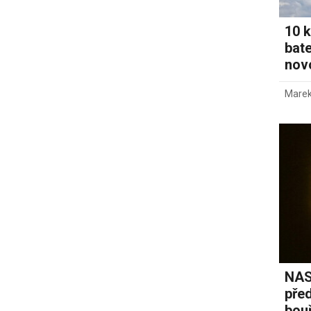
10 k
bate
novo
Marek
NAS
pře
bou