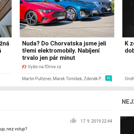
ožná
Nuda? Do Chorvatska jsme jeli
K z
á
třemi elektromobily. Nabíjení
dob
trvalo jen pár minut
Vyšlo na fDrive.cz
42
Martin Pultzner
,
Marek Tomíšek
,
Zdeněk Pečený
,
2. 8.
Ondř
NEJ
17. 9. 2019 22:44
tup, nez vstup?