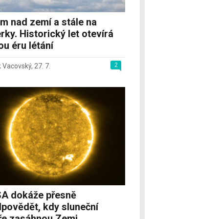
m nad zemí a stále na
rky. Historický let otevírá
u éru létání
2
 Vacovský
,
27. 7.
A dokáže přesně
dpovědět, kdy sluneční
ře zasáhnou Zemi