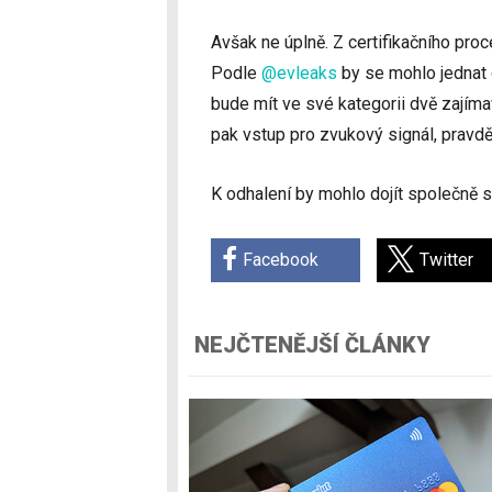
Avšak ne úplně. Z certifikačního proc
Podle
@evleaks
by se mohlo jednat 
bude mít ve své kategorii dvě zajím
pak vstup pro zvukový signál, prav
K odhalení by mohlo dojít společně s
Facebook
Twitter
NEJČTENĚJŠÍ ČLÁNKY