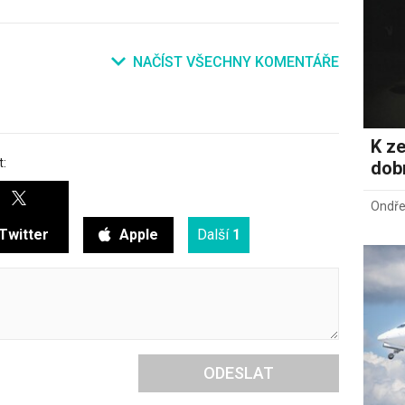
NAČÍST VŠECHNY KOMENTÁŘE
K ze
t:
dob
Ondře
Twitter
Apple
Další
1
ODESLAT