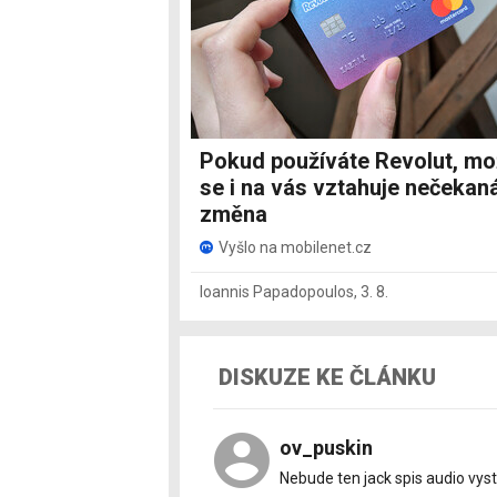
Pokud používáte Revolut, m
se i na vás vztahuje nečekan
změna
Vyšlo na mobilenet.cz
Ioannis Papadopoulos
,
3. 8.
DISKUZE KE ČLÁNKU
ov_puskin
Nebude ten jack spis audio vys