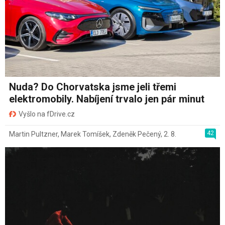
Nuda? Do Chorvatska jsme jeli třemi
elektromobily. Nabíjení trvalo jen pár minut
Vyšlo na fDrive.cz
42
Martin Pultzner
,
Marek Tomíšek
,
Zdeněk Pečený
,
2. 8.