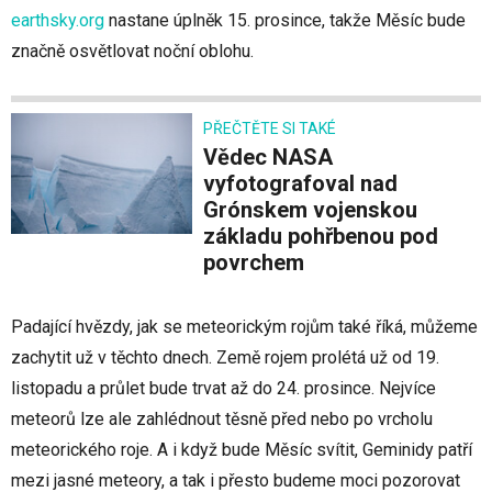
earthsky.org
nastane úplněk 15. prosince, takže Měsíc bude
značně osvětlovat noční oblohu.
PŘEČTĚTE SI TAKÉ
Vědec NASA
vyfotografoval nad
Grónskem vojenskou
základu pohřbenou pod
povrchem
Padající hvězdy, jak se meteorickým rojům také říká, můžeme
zachytit už v těchto dnech. Země rojem prolétá už od 19.
listopadu a průlet bude trvat až do 24. prosince. Nejvíce
meteorů lze ale zahlédnout těsně před nebo po vrcholu
meteorického roje. A i když bude Měsíc svítit, Geminidy patří
mezi jasné meteory, a tak i přesto budeme moci pozorovat