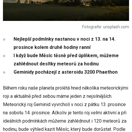
Fotografie: unsplash.com
Nejlepší podmínky nastanou v noci z 13. na 14.
prosince kolem druhé hodiny ranní
I když bude Měsíc těsně před úplňkem, můžeme
zahlédnout desítky meteorů za hodinu
Geminidy pocházejí z asteroidu 3200 Phaethon
Během roku naše planeta prolétá hned několika meteorickými
roji a aktuálně před sebou máme jeden z nejsilnějších.
Meteorický roj Geminid vyvrcholí v noci z pátku 13. prosince
na sobotu 14. prosince. Ačkoliv je tento roj velmi aktivní a při
ideálních podmínkách můžeme zahlédnout i 120 meteorů za
hodinu, bude výhled kazit Měsíc, který bude dorůstat. Podle