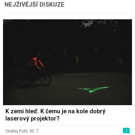
NEJŽIVĚJŠÍ DISKUZE
K zemi hleď. K čemu je na kole dobrý
laserový projektor?
2
Ondřej Pohl
,
30. 7.