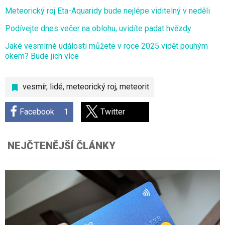
Meteorický roj Eta-Aquaridy bude nejlépe viditelný v neděli
Podívejte dnes večer na oblohu, uvidíte padat hvězdy
Jaké vesmírné události můžete v roce 2025 vidět pouhým
okem? Bude jich více
vesmír
,
lidé
,
meteorický roj
,
meteorit
Facebook
1
Twitter
NEJČTENĚJŠÍ ČLÁNKY