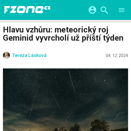
TESTY
CHYTRÁ DOMÁCNOST
Přihlášení a registrace pomocí:
Hlavu vzhůru: meteorický roj
CHYTRÁ MĚSTA
VIDEA
Geminid vyvrcholí už příští týden
ŽIVOT BUDOUCNOSTI
Facebook
Google
SERIÁLY
HRY A ZÁBAVA
KATEGORIE
Tereza Lásková
Twitter
Apple
Microsoft
04. 12. 2024
FINTECH