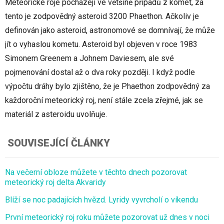
Meteorické roje pocházejí ve většině případů z komet, za
tento je zodpovědný asteroid 3200 Phaethon. Ačkoliv je
definován jako asteroid, astronomové se domnívají, že může
jít o vyhaslou kometu. Asteroid byl objeven v roce 1983
Simonem Greenem a Johnem Daviesem, ale své
pojmenování dostal až o dva roky později. I když podle
výpočtu dráhy bylo zjištěno, že je Phaethon zodpovědný za
každoroční meteorický roj, není stále zcela zřejmé, jak se
materiál z asteroidu uvolňuje.
SOUVISEJÍCÍ ČLÁNKY
Na večerní obloze můžete v těchto dnech pozorovat
meteorický roj delta Akvaridy
Blíží se noc padajících hvězd. Lyridy vyvrcholí o víkendu
První meteorický roj roku můžete pozorovat už dnes v noci