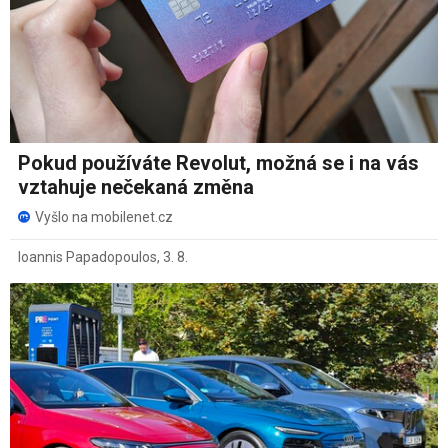
Pokud používáte Revolut, možná se i na vás
vztahuje nečekaná změna
Vyšlo na mobilenet.cz
Ioannis Papadopoulos
,
3. 8.