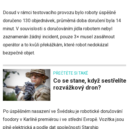
Dosud v rámci testovacího provozu bylo roboty úspěšně
doručeno 130 objednávek, průměrná doba doručení byla 14
minut. V souvislosti s doručováním jídla robotem nebyl
zaznamenán žádný incident, pouze 3× musel zasáhnout
operátor a to kvůli překážkám, které robot nedokázal
bezpečně objet.
PŘEČTĚTE SI TAKÉ
Co se stane, když sestřelíte
rozvážkový dron?
Po úspěšném nasazení ve Švédsku je robotické doručování
foodory v Karlíně premiérou i ve střední Evropě. Vozítka jsou
plně elektrická a podle dat společnosti Starship