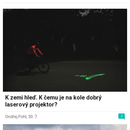
K zemi hleď. K čemu je na kole dobrý
laserový projektor?
2
Ondřej Pohl
,
30. 7.