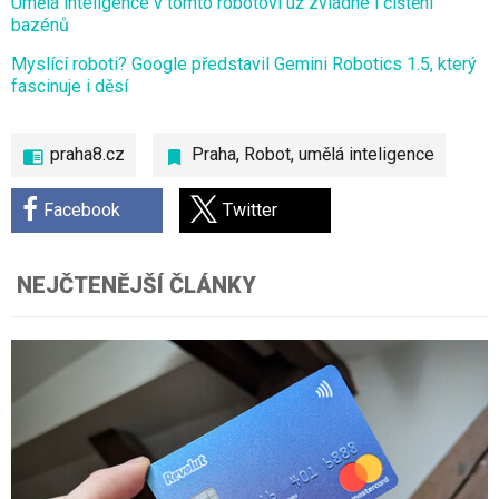
Umělá inteligence v tomto robotovi už zvládne i čištění
bazénů
Myslící roboti? Google představil Gemini Robotics 1.5, který
fascinuje i děsí
praha8.cz
Praha
,
Robot
,
umělá inteligence
Facebook
Twitter
NEJČTENĚJŠÍ ČLÁNKY