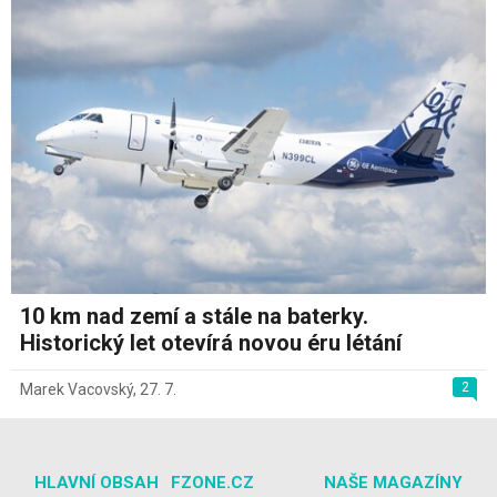
10 km nad zemí a stále na baterky.
Historický let otevírá novou éru létání
2
Marek Vacovský
,
27. 7.
HLAVNÍ OBSAH
FZONE.CZ
NAŠE MAGAZÍNY