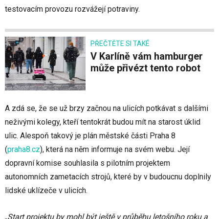
testovacím provozu rozvážejí potraviny.
PŘEČTĚTE SI TAKÉ
V Karlíně vám hamburger
může přivézt tento robot
A zdá se, že se už brzy začnou na ulicích potkávat s dalšími
neživými kolegy, kteří tentokrát budou mít na starost úklid
ulic. Alespoň takový je plán městské části Praha 8
(
praha8.cz
)
, která na něm informuje na svém webu. Její
dopravní komise souhlasila s pilotním projektem
autonomních zametacích strojů, které by v budoucnu doplnily
lidské uklízeče v ulicích.
„
Start projektu by mohl být ještě v průběhu letošního roku a