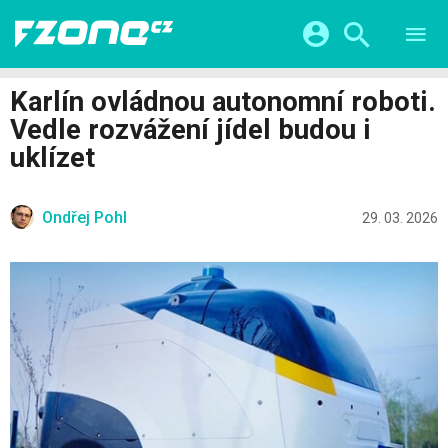
TESTY
CHYTRÁ DOMÁCNOST
Přihlášení a registrace pomocí:
Karlín ovládnou autonomní roboti.
CHYTRÁ MĚSTA
VIDEA
Vedle rozvážení jídel budou i
ŽIVOT BUDOUCNOSTI
Facebook
Google
SERIÁLY
uklízet
HRY A ZÁBAVA
KATEGORIE
Twitter
Apple
Microsoft
FINTECH
Ondřej Pohl
29. 03. 2026