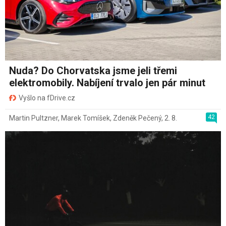
Nuda? Do Chorvatska jsme jeli třemi
elektromobily. Nabíjení trvalo jen pár minut
Vyšlo na fDrive.cz
42
Martin Pultzner
,
Marek Tomíšek
,
Zdeněk Pečený
,
2. 8.