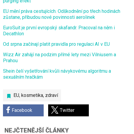
purging efekt
EU mění práva cestujících. Odškodnění po třech hodinách
zůstane, přibudou nové povinnosti aerolinek
EuroSuit je první evropský skafandr. Pracoval na něm i
Decathlon
Od srpna začínají platit pravidla pro regulaci AI v EU
Wizz Air zahájí na podzim přímé lety mezi Vilniusem a
Prahou
Shein čelí vyšetřování kvůli návykovému algoritmu a
sexuálním hračkám
EU
,
kosmetika
,
zdraví
Facebook
Twitter
NEJČTENĚJŠÍ ČLÁNKY