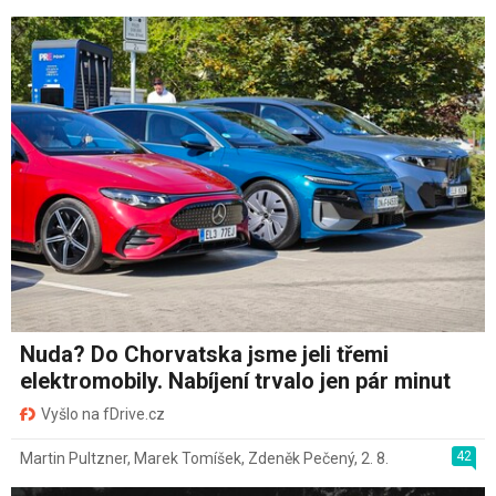
Nuda? Do Chorvatska jsme jeli třemi
elektromobily. Nabíjení trvalo jen pár minut
Vyšlo na fDrive.cz
42
Martin Pultzner
,
Marek Tomíšek
,
Zdeněk Pečený
,
2. 8.