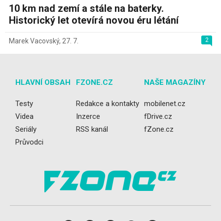
10 km nad zemí a stále na baterky.
Historický let otevírá novou éru létání
2
Marek Vacovský
,
27. 7.
HLAVNÍ OBSAH
FZONE.CZ
NAŠE MAGAZÍNY
Testy
Redakce a kontakty
mobilenet.cz
Videa
Inzerce
fDrive.cz
Seriály
RSS kanál
fZone.cz
Průvodci