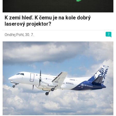
K zemi hleď. K čemu je na kole dobrý
laserový projektor?
2
Ondřej Pohl
,
30. 7.