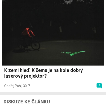
K zemi hleď. K čemu je na kole dobrý
laserový projektor?
2
Ondřej Pohl
,
30. 7.
DISKUZE KE ČLÁNKU