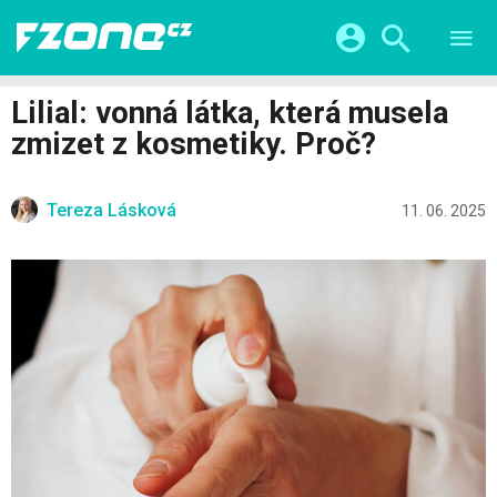
TESTY
CHYTRÁ DOMÁCNOST
Přihlášení a registrace pomocí:
Lilial: vonná látka, která musela
CHYTRÁ MĚSTA
VIDEA
zmizet z kosmetiky. Proč?
ŽIVOT BUDOUCNOSTI
Facebook
Google
SERIÁLY
HRY A ZÁBAVA
KATEGORIE
Tereza Lásková
Twitter
Apple
Microsoft
11. 06. 2025
FINTECH