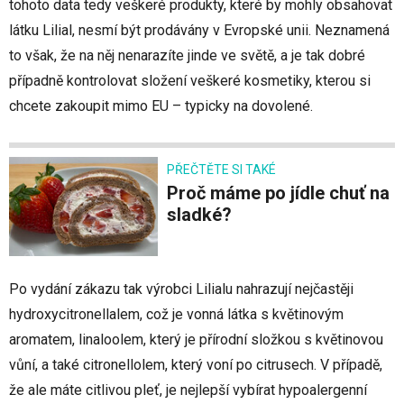
tohoto data tedy veškeré produkty, které by mohly obsahovat
látku Lilial, nesmí být prodávány v Evropské unii. Neznamená
to však, že na něj nenarazíte jinde ve světě, a je tak dobré
případně kontrolovat složení veškeré kosmetiky, kterou si
chcete zakoupit mimo EU – typicky na dovolené.
PŘEČTĚTE SI TAKÉ
Proč máme po jídle chuť na
sladké?
Po vydání zákazu tak výrobci Lilialu nahrazují nejčastěji
hydroxycitronellalem, což je vonná látka s květinovým
aromatem, linaloolem, který je přírodní složkou s květinovou
vůní, a také citronellolem, který voní po citrusech. V případě,
že ale máte citlivou pleť, je nejlepší vybírat hypoalergenní