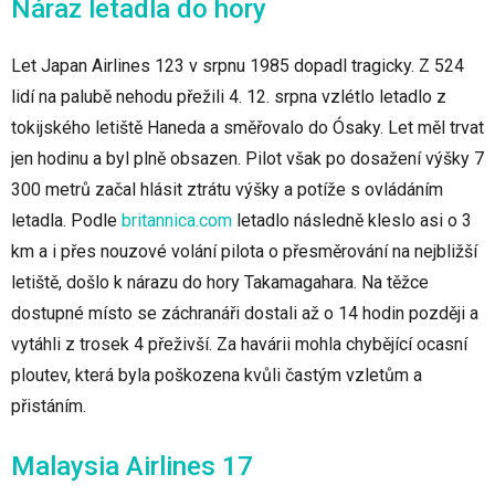
Náraz letadla do hory
Let Japan Airlines 123 v srpnu 1985 dopadl tragicky. Z 524
lidí na palubě nehodu přežili 4. 12. srpna vzlétlo letadlo z
tokijského letiště Haneda a směřovalo do Ósaky. Let měl trvat
jen hodinu a byl plně obsazen. Pilot však po dosažení výšky 7
300 metrů začal hlásit ztrátu výšky a potíže s ovládáním
letadla. Podle
britannica.com
letadlo následně kleslo asi o 3
km a i přes nouzové volání pilota o přesměrování na nejbližší
letiště, došlo k nárazu do hory Takamagahara. Na těžce
dostupné místo se záchranáři dostali až o 14 hodin později a
vytáhli z trosek 4 přeživší. Za havárii mohla chybějící ocasní
ploutev, která byla poškozena kvůli častým vzletům a
přistáním.
Malaysia Airlines 17