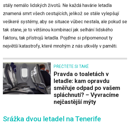
stály nemálo lidských životů. Ne každá havárie letadla
znamená smrt všech cestujících, jelikož se stále vylepšují
veškeré systémy, aby se situace vůbec nestala, ale pokud se
tak stane, je to většinou kombinací jak selhání lidského
faktoru, tak přístrojů letadla. Pojďme si připomenout ty
největší katastrofy, které mnohým z nás utkvěly v paměti.
PŘEČTĚTE SI TAKÉ
Pravda o toaletách v
letadle: kam opravdu
směřuje odpad po vašem
spláchnutí? – Vyvracíme
nejčastější mýty
Srážka dvou letadel na Tenerife