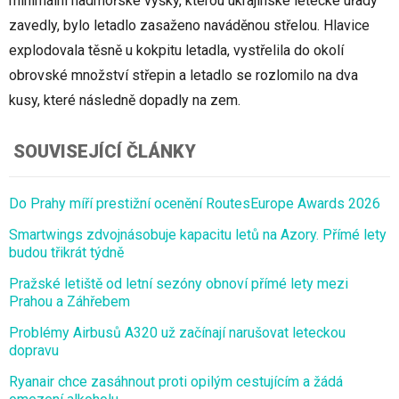
minimální nadmořské výšky, kterou ukrajinské letecké úřady
zavedly, bylo letadlo zasaženo naváděnou střelou. Hlavice
explodovala těsně u kokpitu letadla, vystřelila do okolí
obrovské množství střepin a letadlo se rozlomilo na dva
kusy, které následně dopadly na zem.
SOUVISEJÍCÍ ČLÁNKY
Do Prahy míří prestižní ocenění RoutesEurope Awards 2026
Smartwings zdvojnásobuje kapacitu letů na Azory. Přímé lety
budou třikrát týdně
Pražské letiště od letní sezóny obnoví přímé lety mezi
Prahou a Záhřebem
Problémy Airbusů A320 už začínají narušovat leteckou
dopravu
Ryanair chce zasáhnout proti opilým cestujícím a žádá