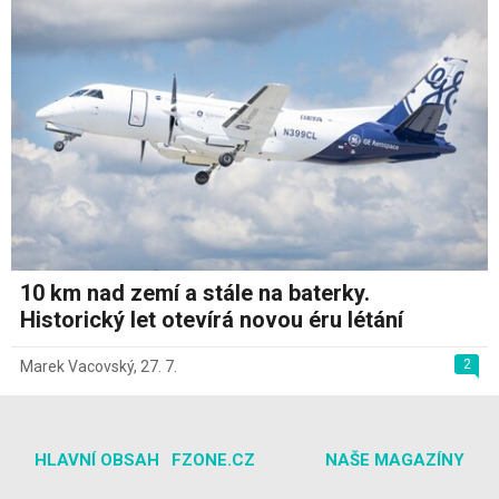
10 km nad zemí a stále na baterky.
Historický let otevírá novou éru létání
2
Marek Vacovský
,
27. 7.
HLAVNÍ OBSAH
FZONE.CZ
NAŠE MAGAZÍNY