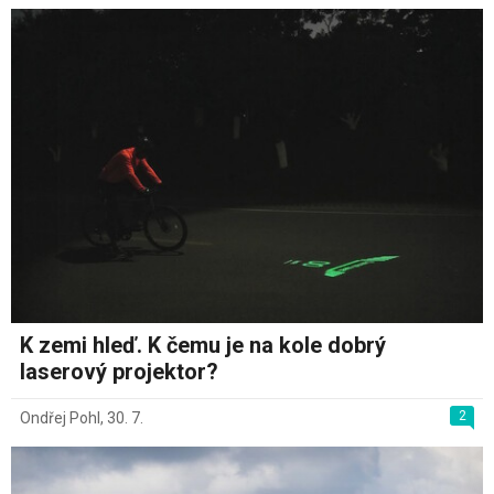
K zemi hleď. K čemu je na kole dobrý
laserový projektor?
2
Ondřej Pohl
,
30. 7.