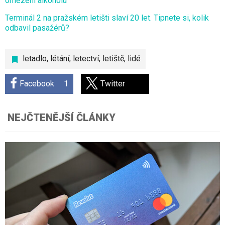
omezení alkoholu
Terminál 2 na pražském letišti slaví 20 let. Tipnete si, kolik
odbavil pasažérů?
letadlo
,
létání
,
letectví
,
letiště
,
lidé
Facebook
1
Twitter
NEJČTENĚJŠÍ ČLÁNKY