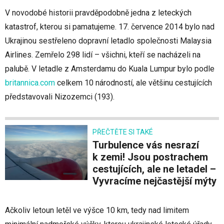
V novodobé historii pravděpodobně jedna z leteckých
katastrof, kterou si pamatujeme. 17. července 2014 bylo nad
Ukrajinou sestřeleno dopravní letadlo společnosti Malaysia
Airlines. Zemřelo 298 lidí – všichni, kteří se nacházeli na
palubě. V letadle z Amsterdamu do Kuala Lumpur bylo podle
britannica.com
celkem 10 národností, ale většinu cestujících
představovali Nizozemci (193).
PŘEČTĚTE SI TAKÉ
Turbulence vás nesrazí
k zemi! Jsou postrachem
cestujících, ale ne letadel –
Vyvracíme nejčastější mýty
Ačkoliv letoun letěl ve výšce 10 km, tedy nad limitem