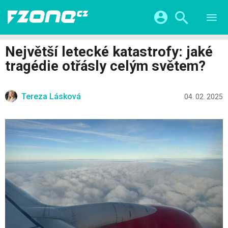
TESTY
CHYTRÁ DOMÁCNOST
Přihlášení a registrace pomocí:
Největší letecké katastrofy: jaké
CHYTRÁ MĚSTA
VIDEA
tragédie otřásly celým světem?
ŽIVOT BUDOUCNOSTI
Facebook
Google
SERIÁLY
HRY A ZÁBAVA
KATEGORIE
Tereza Lásková
Twitter
Apple
Microsoft
04. 02. 2025
FINTECH