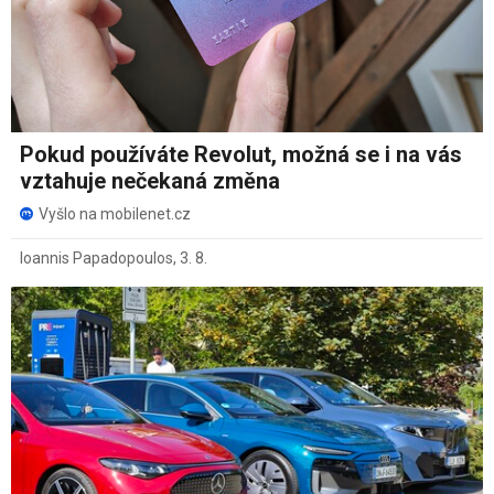
Pokud používáte Revolut, možná se i na vás
vztahuje nečekaná změna
Vyšlo na mobilenet.cz
Ioannis Papadopoulos
,
3. 8.