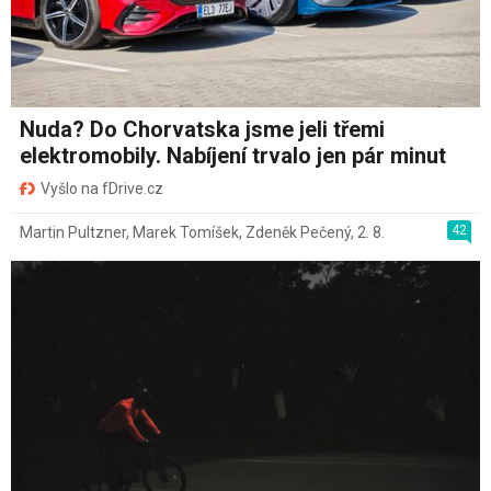
Nuda? Do Chorvatska jsme jeli třemi
elektromobily. Nabíjení trvalo jen pár minut
Vyšlo na fDrive.cz
42
Martin Pultzner
,
Marek Tomíšek
,
Zdeněk Pečený
,
2. 8.