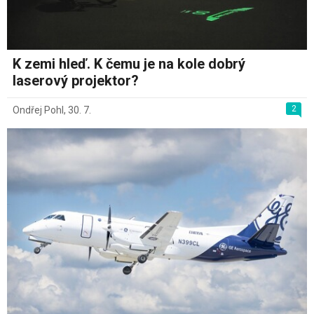
K zemi hleď. K čemu je na kole dobrý
laserový projektor?
2
Ondřej Pohl
,
30. 7.