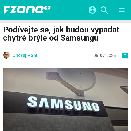
TESTY
CHYTRÁ DOMÁCNOST
Přihlášení a registrace pomocí:
Podívejte se, jak budou vypadat
CHYTRÁ MĚSTA
VIDEA
chytré brýle od Samsungu
ŽIVOT BUDOUCNOSTI
Facebook
Google
SERIÁLY
HRY A ZÁBAVA
KATEGORIE
Ondřej Pohl
Twitter
Apple
Microsoft
06. 07. 2026
2
FINTECH