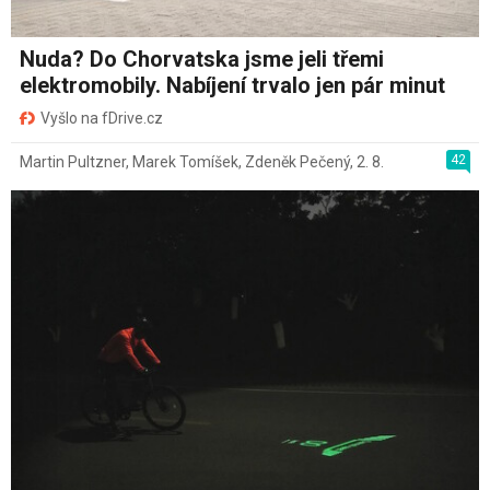
Nuda? Do Chorvatska jsme jeli třemi
elektromobily. Nabíjení trvalo jen pár minut
Vyšlo na fDrive.cz
42
Martin Pultzner
,
Marek Tomíšek
,
Zdeněk Pečený
,
2. 8.