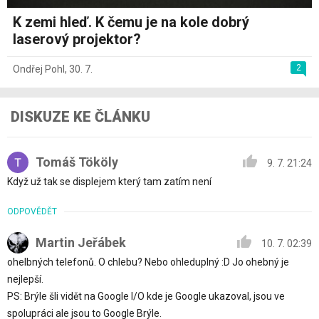
K zemi hleď. K čemu je na kole dobrý
laserový projektor?
2
Ondřej Pohl
,
30. 7.
DISKUZE KE ČLÁNKU
Tomáš Tököly
9. 7. 21:24
Když už tak se displejem který tam zatím není
ODPOVĚDĚT
Martin Jeřábek
10. 7. 02:39
ohelbných telefonů. O chlebu? Nebo ohleduplný :D Jo ohebný je
nejlepší.
PS: Brýle šli vidět na Google I/O kde je Google ukazoval, jsou ve
spolupráci ale jsou to Google Brýle.