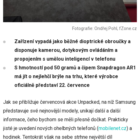
Fotografie: Ondřej Pohl, fZone.cz
Zařízení vypadá jako běžné dioptrické obroučky a
disponuje kamerou, dotykovým ovládáním a
propojením s umělou inteligencí v telefonu
S hmotností pod 50 gramů a čipem Snapdragon AR1
má jít o nejlehčí brýle na trhu, které výrobce
oficiálně představí 22. července
Jak se přibližuje červencová akce Unpacked, na níž Samsung
představuje své nejnovější modely, unikají další a další
informace, čeho bychom se měli přesně dočkat. Prakticky
jisté je uvedení nových ohelbných telefonů
(
mobilenet.cz
)
a
hodinek. Tentokrát však na sebe strhne největší díl