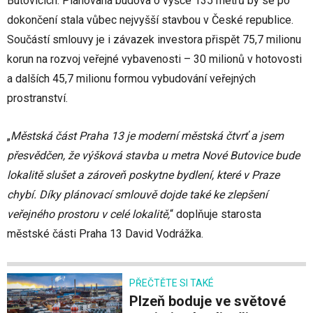
Butovicích. Plánovaná budova o výšce 135 metrů by se po
dokončení stala vůbec nejvyšší stavbou v České republice.
Součástí smlouvy je i závazek investora přispět 75,7 milionu
korun na rozvoj veřejné vybavenosti – 30 milionů v hotovosti
a dalších 45,7 milionu formou vybudování veřejných
prostranství.
„
Městská část Praha 13 je moderní městská čtvrť a jsem
přesvědčen, že výšková stavba u metra Nové Butovice bude
lokalitě slušet a zároveň poskytne bydlení, které v Praze
chybí. Díky plánovací smlouvě dojde také ke zlepšení
veřejného prostoru v celé lokalitě,
“ doplňuje starosta
městské části Praha 13 David Vodrážka.
PŘEČTĚTE SI TAKÉ
Plzeň boduje ve světové