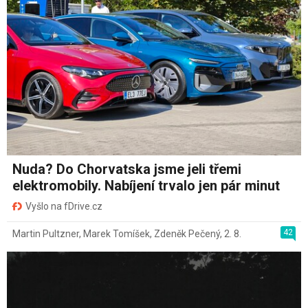
Nuda? Do Chorvatska jsme jeli třemi
elektromobily. Nabíjení trvalo jen pár minut
Vyšlo na fDrive.cz
42
Martin Pultzner
,
Marek Tomíšek
,
Zdeněk Pečený
,
2. 8.