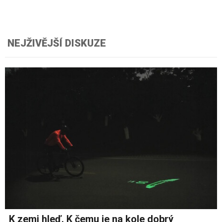
NEJŽIVĚJŠÍ DISKUZE
K zemi hleď. K čemu je na kole dobrý