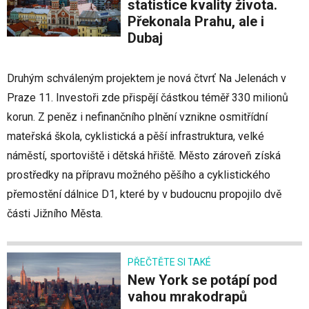
statistice kvality života.
Překonala Prahu, ale i
Dubaj
Druhým schváleným projektem je nová čtvrť Na Jelenách v
Praze 11. Investoři zde přispějí částkou téměř 330 milionů
korun. Z peněz i nefinančního plnění vznikne osmitřídní
mateřská škola, cyklistická a pěší infrastruktura, velké
náměstí, sportoviště i dětská hřiště. Město zároveň získá
prostředky na přípravu možného pěšího a cyklistického
přemostění dálnice D1, které by v budoucnu propojilo dvě
části Jižního Města.
PŘEČTĚTE SI TAKÉ
New York se potápí pod
vahou mrakodrapů