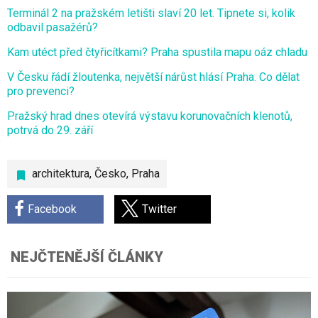
Terminál 2 na pražském letišti slaví 20 let. Tipnete si, kolik
odbavil pasažérů?
Kam utéct před čtyřicítkami? Praha spustila mapu oáz chladu
V Česku řádí žloutenka, největší nárůst hlásí Praha. Co dělat
pro prevenci?
Pražský hrad dnes otevírá výstavu korunovačních klenotů,
potrvá do 29. září
architektura
,
Česko
,
Praha
Facebook
Twitter
NEJČTENĚJŠÍ ČLÁNKY