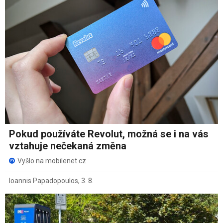
Pokud používáte Revolut, možná se i na vás
vztahuje nečekaná změna
Vyšlo na mobilenet.cz
Ioannis Papadopoulos
,
3. 8.