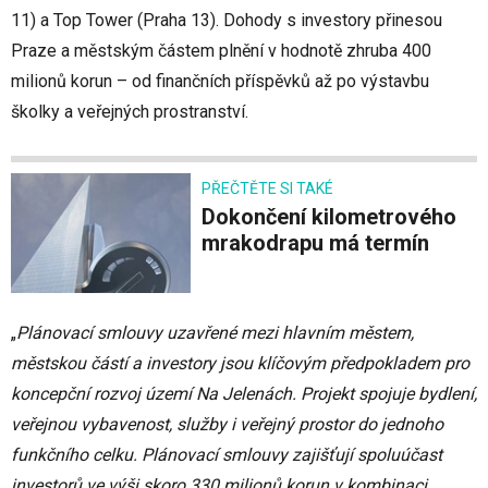
11) a Top Tower (Praha 13). Dohody s investory přinesou
Praze a městským částem plnění v hodnotě zhruba 400
milionů korun – od finančních příspěvků až po výstavbu
školky a veřejných prostranství.
PŘEČTĚTE SI TAKÉ
Dokončení kilometrového
mrakodrapu má termín
„
Plánovací smlouvy uzavřené mezi hlavním městem,
městskou částí a investory jsou klíčovým předpokladem pro
koncepční rozvoj území Na Jelenách. Projekt spojuje bydlení,
veřejnou vybavenost, služby i veřejný prostor do jednoho
funkčního celku. Plánovací smlouvy zajišťují spoluúčast
investorů ve výši skoro 330 milionů korun v kombinaci