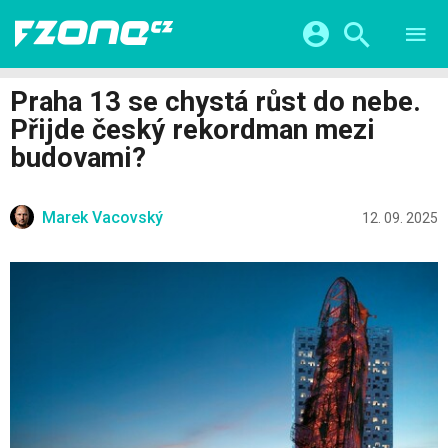
TESTY
CHYTRÁ DOMÁCNOST
Přihlášení a registrace pomocí:
Praha 13 se chystá růst do nebe.
CHYTRÁ MĚSTA
VIDEA
Přijde český rekordman mezi
ŽIVOT BUDOUCNOSTI
Facebook
Google
SERIÁLY
budovami?
HRY A ZÁBAVA
KATEGORIE
Twitter
Apple
Microsoft
FINTECH
Marek Vacovský
12. 09. 2025