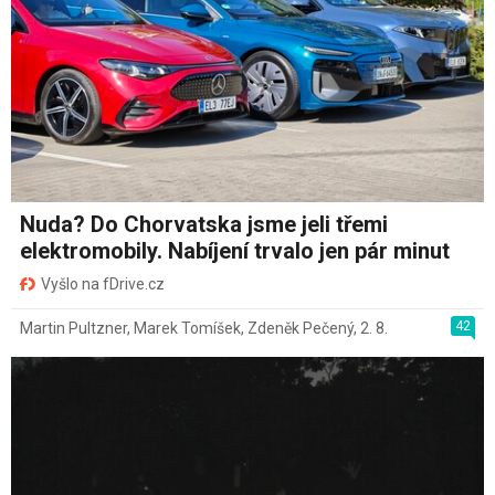
Nuda? Do Chorvatska jsme jeli třemi
elektromobily. Nabíjení trvalo jen pár minut
Vyšlo na fDrive.cz
42
Martin Pultzner
,
Marek Tomíšek
,
Zdeněk Pečený
,
2. 8.