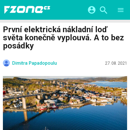
TESTY
CHYTRÁ DOMÁCNOST
Přihlášení a registrace pomocí:
První elektrická nákladní loď
CHYTRÁ MĚSTA
VIDEA
světa konečně vyplouvá. A to bez
ŽIVOT BUDOUCNOSTI
Facebook
Google
SERIÁLY
posádky
HRY A ZÁBAVA
KATEGORIE
Twitter
Apple
Microsoft
FINTECH
Dimitra Papadopoulu
27. 08. 2021