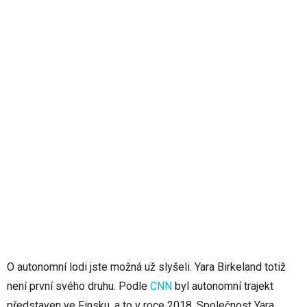
O autonomní lodi jste možná už slyšeli. Yara Birkeland totiž
není první svého druhu. Podle
CNN
byl autonomní trajekt
představen ve Finsku, a to v roce 2018. Společnost Yara