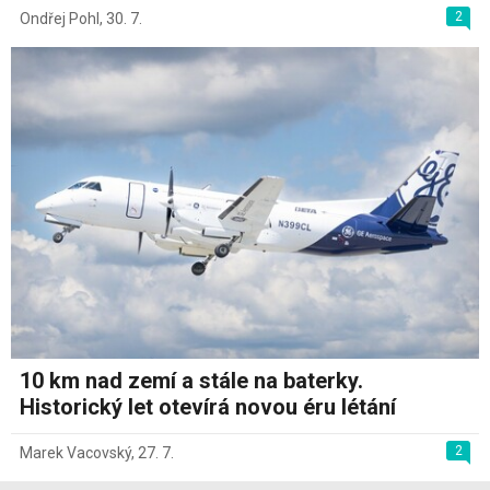
2
Ondřej Pohl
,
30. 7.
10 km nad zemí a stále na baterky.
Historický let otevírá novou éru létání
2
Marek Vacovský
,
27. 7.