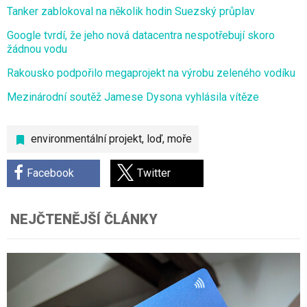
Tanker zablokoval na několik hodin Suezský průplav
Google tvrdí, že jeho nová datacentra nespotřebují skoro
žádnou vodu
Rakousko podpořilo megaprojekt na výrobu zeleného vodíku
Mezinárodní soutěž Jamese Dysona vyhlásila vítěze
environmentální projekt
,
loď
,
moře
Facebook
Twitter
NEJČTENĚJŠÍ ČLÁNKY