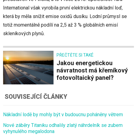
International však vyrobila první elektrickou nákladní loď,
která by měla snížit emise oxidů dusíku. Lodní průmysl se
totiž momentálně podílí na 2,5 až 3 % globálních emisí
skleníkových plynů.
PŘEČTĚTE SI TAKÉ
Jakou energetickou
návratnost má křemíkový
fotovoltaický panel?
SOUVISEJÍCÍ ČLÁNKY
Nákladní lodě by mohly být v budoucnu poháněny větrem
Nové záběry Titaniku odhalily zlatý náhrdelník se zubem
vyhynulého megalodona