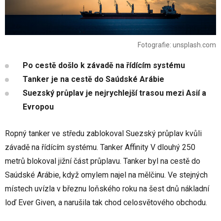
Fotografie: unsplash.com
Po cestě došlo k závadě na řídícím systému
Tanker je na cestě do Saúdské Arábie
Suezský průplav je nejrychlejší trasou mezi Asií a
Evropou
Ropný tanker ve středu zablokoval Suezský průplav kvůli
závadě na řídícím systému. Tanker Affinity V dlouhý 250
metrů blokoval jižní část průplavu. Tanker byl na cestě do
Saúdské Arábie, když omylem najel na mělčinu. Ve stejných
místech uvízla v březnu loňského roku na šest dnů nákladní
loď Ever Given, a narušila tak chod celosvětového obchodu.