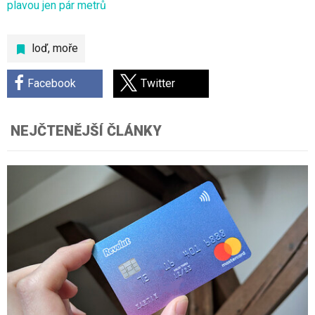
plavou jen pár metrů
loď
,
moře
Facebook
Twitter
NEJČTENĚJŠÍ ČLÁNKY