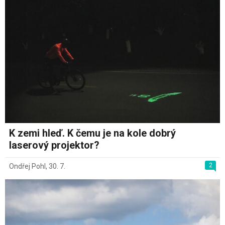
K zemi hleď. K čemu je na kole dobrý
laserový projektor?
2
Ondřej Pohl
,
30. 7.