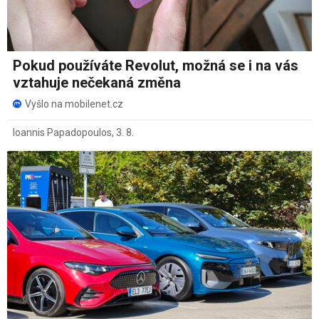
Pokud používáte Revolut, možná se i na vás
vztahuje nečekaná změna
Vyšlo na mobilenet.cz
Ioannis Papadopoulos
,
3. 8.