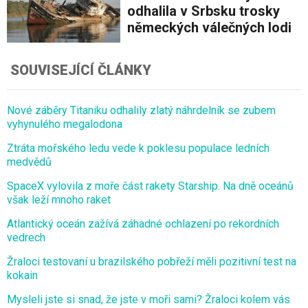
odhalila v Srbsku trosky
německých válečných lodi
SOUVISEJÍCÍ ČLÁNKY
Nové záběry Titaniku odhalily zlatý náhrdelník se zubem
vyhynulého megalodona
Ztráta mořského ledu vede k poklesu populace ledních
medvědů
SpaceX vylovila z moře část rakety Starship. Na dně oceánů
však leží mnoho raket
Atlantický oceán zažívá záhadné ochlazení po rekordních
vedrech
Žraloci testovaní u brazilského pobřeží měli pozitivní test na
kokain
Mysleli jste si snad, že jste v moři sami? Žraloci kolem vás