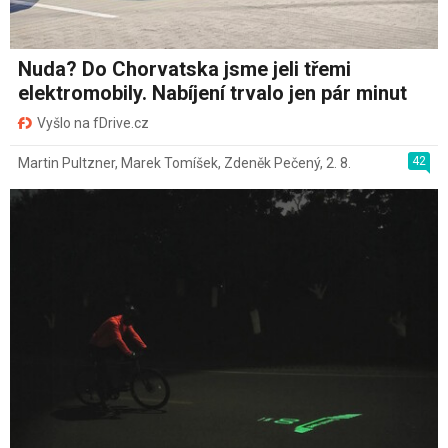
Nuda? Do Chorvatska jsme jeli třemi
elektromobily. Nabíjení trvalo jen pár minut
Vyšlo na fDrive.cz
42
Martin Pultzner
,
Marek Tomíšek
,
Zdeněk Pečený
,
2. 8.