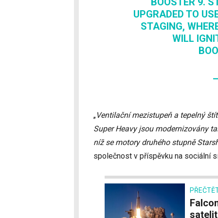
BOOSTER 9. S
UPGRADED TO USE
STAGING, WHER
WILL IGN
BO
„
Ventilační mezistupeň a tepelný ští
Super Heavy jsou modernizovány tak
níž se motory druhého stupně Starsh
společnost v příspěvku na sociální sí
PŘEČTĚT
Falcon Heavy se chystá vynést komunikační
satelit