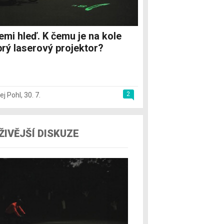
emi hleď. K čemu je na kole
rý laserový projektor?
2
ej Pohl
,
30. 7.
ŽIVĚJŠÍ DISKUZE