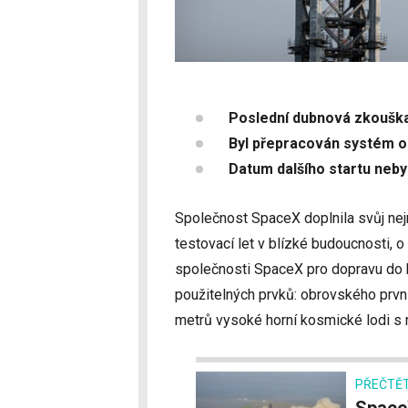
Poslední dubnová zkoušk
Byl přepracován systém o
Datum dalšího startu neb
Společnost SpaceX doplnila svůj nejn
testovací let v blízké budoucnosti, 
společnosti SpaceX pro dopravu do 
použitelných prvků: obrovského prv
metrů vysoké horní kosmické lodi s 
PŘEČTĚT