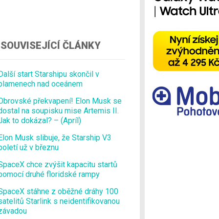
Ostatní
SOUVISEJÍCÍ ČLÁNKY
Další start Starshipu skončil v
plamenech nad oceánem
Obrovské překvapení! Elon Musk se
dostal na soupisku mise Artemis II.
Jak to dokázal? – (Apríl)
Elon Musk slibuje, že Starship V3
poletí už v březnu
SpaceX chce zvýšit kapacitu startů
pomocí druhé floridské rampy
SpaceX stáhne z oběžné dráhy 100
satelitů Starlink s neidentifikovanou
závadou