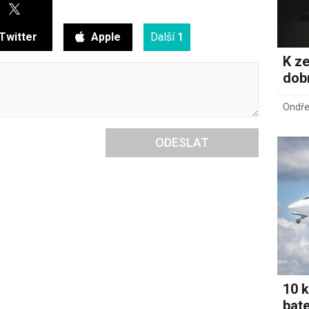
Twitter
Apple
Další
1
K ze
dob
Ondře
ODESLAT
10 k
bate