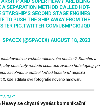
TARSHIP AND SUPER HEAVY ARE BEING
 A SEPARATION METHOD CALLED HOT-
E STARSHIP’S SECOND STAGE ENGINES
ITE TO PUSH THE SHIP AWAY FROM THE
OSTER
PIC.TWITTER.COM/UBMPCIGJQD
— SPACEX (@SPACEX)
AUGUST 18, 2023
t instalované na vrcholu raketového nosiče 9. Starship a
, aby používaly metodu separace zvanou hot-staging, při
ipu zažehnou a odtlačí loď od boosteru,
“ napsala
t X, kde sdílela dvě fotografie nového hardwaru.
E SI TAKÉ