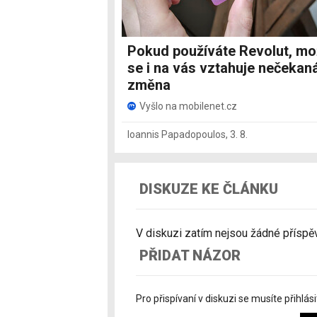
Pokud používáte Revolut, m
se i na vás vztahuje nečekan
změna
Vyšlo na mobilenet.cz
Ioannis Papadopoulos
,
3. 8.
DISKUZE KE ČLÁNKU
V diskuzi zatím nejsou žádné příspěvk
PŘIDAT NÁZOR
Pro přispívaní v diskuzi se musíte přihlási