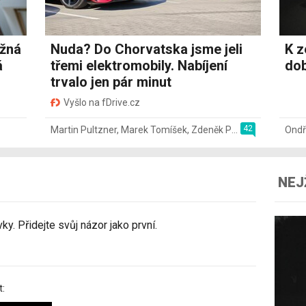
ožná
Nuda? Do Chorvatska jsme jeli
K z
á
třemi elektromobily. Nabíjení
dob
trvalo jen pár minut
Vyšlo na fDrive.cz
42
Martin Pultzner
,
Marek Tomíšek
,
Zdeněk Pečený
,
2. 8.
Ondř
NEJ
y. Přidejte svůj názor jako první.
t: