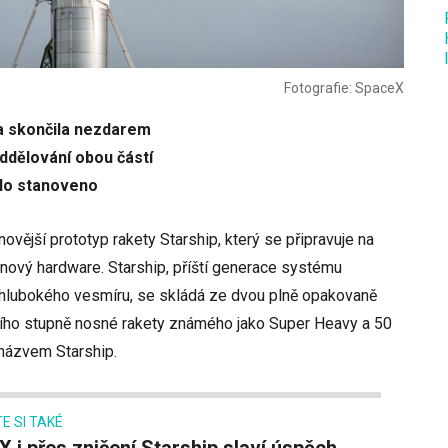
Fotografie: SpaceX
a skončila nezdarem
ddělování obou částí
ylo stanoveno
ovější prototyp rakety Starship, který se připravuje na
o nový hardware. Starship, příští generace systému
hlubokého vesmíru, se skládá ze dvou plně opakovaně
ního stupně nosné rakety známého jako Super Heavy a 50
názvem Starship.
E SI TAKÉ