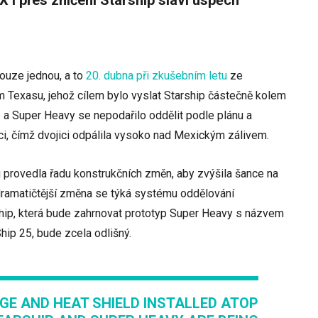
X i přes zničení Starship slaví úspěch
pouze jednou, a to
20. dubna při zkušebním letu
ze
m Texasu, jehož cílem bylo vyslat Starship částečně kolem
 a Super Heavy se nepodařilo oddělit podle plánu a
ci, čímž dvojici odpálila vysoko nad Mexickým zálivem.
provedla řadu konstrukčních změn, aby zvýšila šance na
dramatičtější změna se týká systému oddělování
rship, která bude zahrnovat prototyp Super Heavy s názvem
hip 25, bude zcela odlišný.
GE AND HEAT SHIELD INSTALLED ATOP