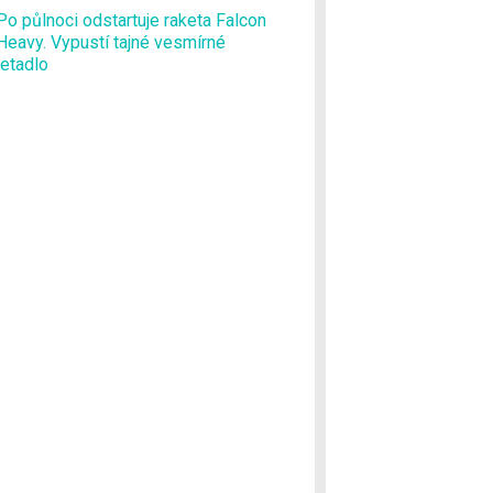
Po půlnoci odstartuje raketa Falcon
Heavy. Vypustí tajné vesmírné
letadlo