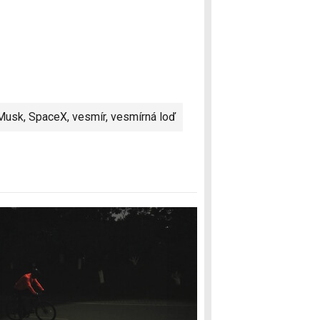
 Musk
,
SpaceX
,
vesmír
,
vesmírná loď