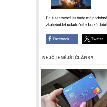
Další testovací let bude mít podobn
zkušební let uskutečnit v brzké dob
Facebook
Twitter
NEJČTENĚJŠÍ ČLÁNKY