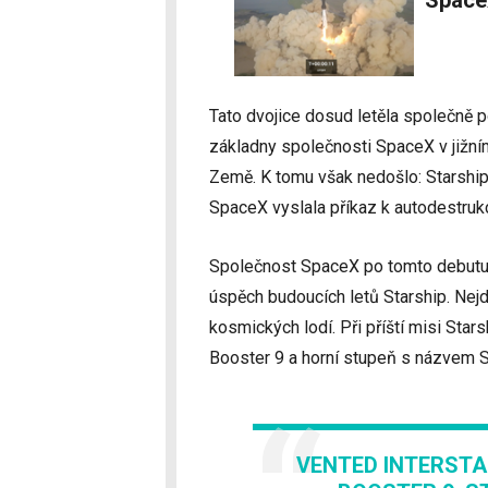
Space
Tato dvojice dosud letěla společně 
základny společnosti SpaceX v jižní
Země. K tomu však nedošlo: Starship
SpaceX vyslala příkaz k autodestruk
Společnost SpaceX po tomto debutu 
úspěch budoucích letů Starship. Nej
kosmických lodí. Při příští misi Sta
Booster 9 a horní stupeň s názvem S
VENTED INTERSTA