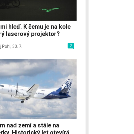
mi hleď. K čemu je na kole
rý laserový projektor?
2
j Pohl
,
30. 7.
m nad zemí a stále na
rky. Historický let otevírá