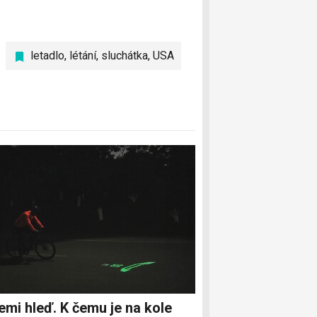
letadlo
,
létání
,
sluchátka
,
USA
emi hleď. K čemu je na kole