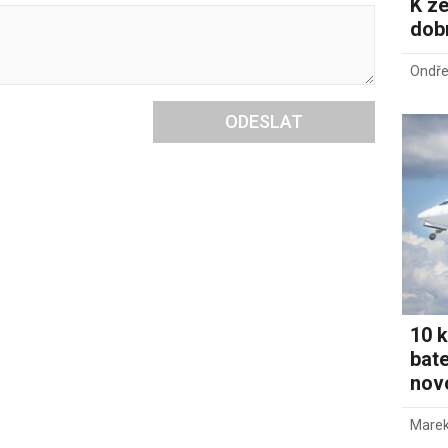
K ze
dob
Ondře
ODESLAT
10 k
bate
novo
Marek