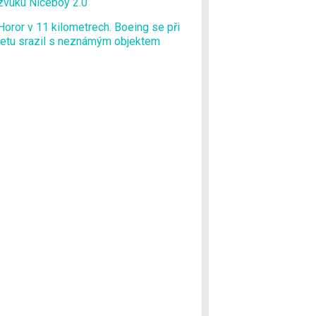
zvuku Niceboy 2.0
Horor v 11 kilometrech. Boeing se při
letu srazil s neznámým objektem