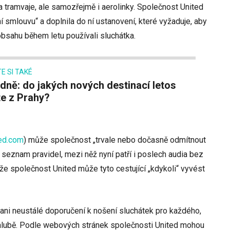
a tramvaje, ale samozřejmě i aerolinky. Společnost United
í smlouvu“ a doplnila do ní ustanovení, které vyžaduje, aby
 obsahu během letu používali sluchátka.
E SI TAKÉ
te z Prahy?
ted.com
)
může společnost „trvale nebo dočasně odmítnout
í seznam pravidel, mezi něž nyní patří i poslech audia bez
, že společnost United může tyto cestující „kdykoli“ vyvést
 ani neustálé doporučení k nošení sluchátek pro každého,
 palubě. Podle webových stránek společnosti United mohou