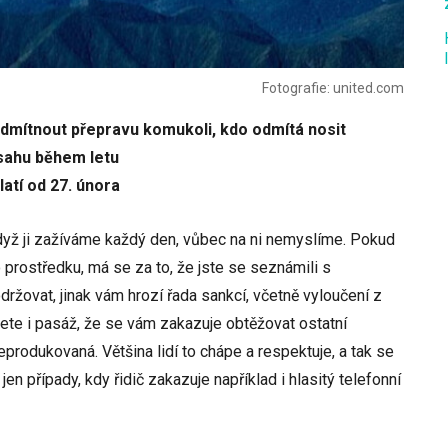
Fotografie: united.com
dmítnout přepravu komukoli, kdo odmítá nosit
bsahu během letu
atí od 27. února
když ji zažíváme každý den, vůbec na ni nemyslíme. Pokud
prostředku, má se za to, že jste se seznámili s
ržovat, jinak vám hrozí řada sankcí, včetně vyloučení z
dete i pasáž, že se vám zakazuje obtěžovat ostatní
reprodukovaná. Většina lidí to chápe a respektuje, a tak se
en případy, kdy řidič zakazuje například i hlasitý telefonní