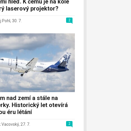
mi hleď. K čemu je na kole
rý laserový projektor?
2
j Pohl
,
30. 7.
m nad zemí a stále na
rky. Historický let otevírá
u éru létání
2
 Vacovský
,
27. 7.