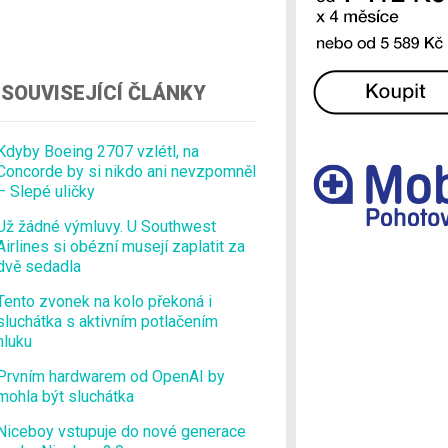
Ostatní
SOUVISEJÍCÍ ČLÁNKY
Kdyby Boeing 2707 vzlétl, na
Concorde by si nikdo ani nevzpomněl
– Slepé uličky
Už žádné výmluvy. U Southwest
Airlines si obézní musejí zaplatit za
dvě sedadla
Tento zvonek na kolo překoná i
sluchátka s aktivním potlačením
hluku
Prvním hardwarem od OpenAI by
mohla být sluchátka
Niceboy vstupuje do nové generace