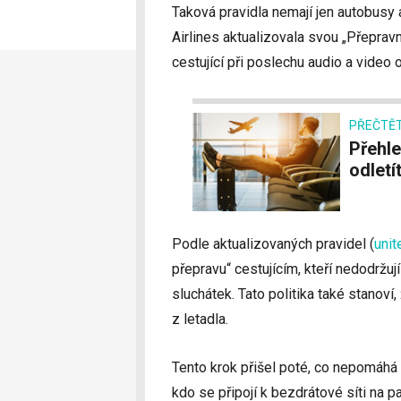
Taková pravidla nemají jen autobusy 
Airlines aktualizovala svou „Přepravn
cestující při poslechu audio a video
PŘEČTĚT
Přehledně: do jakých nových destinací letos
odletí
Podle aktualizovaných pravidel
(
uni
přepravu“ cestujícím, kteří nedodržuj
sluchátek. Tato politika také stanoví
z letadla.
Tento krok přišel poté, co nepomáhá
kdo se připojí k bezdrátové síti na