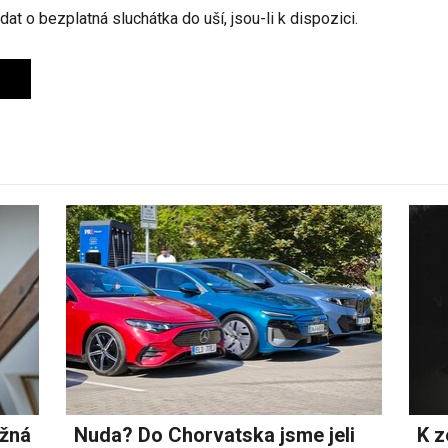
ádat o bezplatná sluchátka do uší, jsou-li k dispozici.
ožná
Nuda? Do Chorvatska jsme jeli
K z