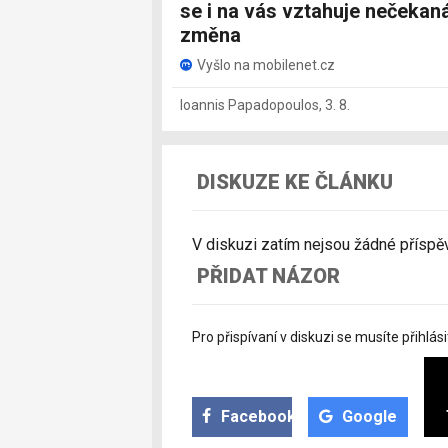
se i na vás vztahuje nečekan
změna
Vyšlo na mobilenet.cz
Ioannis Papadopoulos
,
3. 8.
DISKUZE KE ČLÁNKU
V diskuzi zatím nejsou žádné příspěvk
PŘIDAT NÁZOR
Pro přispívaní v diskuzi se musíte přihlási
Facebook
Google