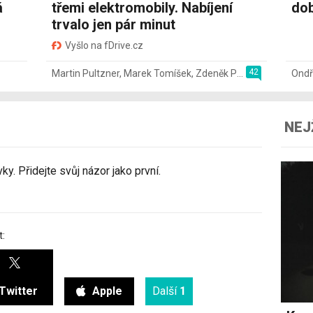
á
třemi elektromobily. Nabíjení
dob
trvalo jen pár minut
Vyšlo na fDrive.cz
42
Martin Pultzner
,
Marek Tomíšek
,
Zdeněk Pečený
,
2. 8.
Ondř
NEJ
y. Přidejte svůj názor jako první.
t:
Twitter
Apple
Další
1