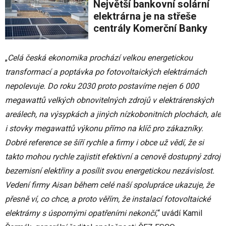
Největší bankovní solární
elektrárna je na střeše
centrály Komerční Banky
„
Celá česká ekonomika prochází velkou energetickou
transformací a poptávka po fotovoltaických elektrárnách
nepolevuje. Do roku 2030 proto postavíme nejen 6 000
megawattů velkých obnovitelných zdrojů v elektrárenských
areálech, na výsypkách a jiných nízkobonitních plochách, ale
i stovky megawattů výkonu přímo na klíč pro zákazníky.
Dobré reference se šíří rychle a firmy i obce už vědí, že si
takto mohou rychle zajistit efektivní a cenově dostupný zdroj
bezemisní elektřiny a posílit svou energetickou nezávislost.
Vedení firmy Aisan během celé naší spolupráce ukazuje, že
přesně ví, co chce, a proto věřím, že instalací fotovoltaické
elektrárny s úspornými opatřeními nekončí,
“ uvádí Kamil