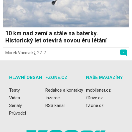
10 km nad zemí a stále na baterky.
Historický let otevírá novou éru létání
2
Marek Vacovský
,
27. 7.
HLAVNÍ OBSAH
FZONE.CZ
NAŠE MAGAZÍNY
Testy
Redakce a kontakty
mobilenet.cz
Videa
Inzerce
fDrive.cz
Seriály
RSS kanál
fZone.cz
Průvodci