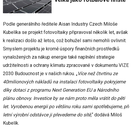
Podle generálního ředitele Aisan Industry Czech Miloše
Kubelíka se projekt fotovoltaiky připravoval několik let, avšak
k realizaci došlo až letos, což bohužel sami nemohli ovlivnit.
Smyslem projektu je kromě úspory finančních prostředků
vynaložených za nákup energie také naplnění strategie
udržitelnosti a ochrany klimatu zpracované v dokumentu VIZE
2030 Budoucnost je v našich rukou. „
Více než čtvrtinu ze
40milionových nákladů na instalaci fotovoltaiky pokryjeme
díky dotaci z programu Next Generation EU a Národního
plánu obnovy. Investice by se nám proto měla vrátit do pěti
let. Vyrobenou energii po většinu roku sami spotřebujeme, při
letní výrobní odstávce ji převedeme do sítě,
“ dodává Miloš
Kubelík.