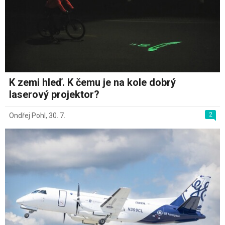
K zemi hleď. K čemu je na kole dobrý
laserový projektor?
2
Ondřej Pohl
,
30. 7.