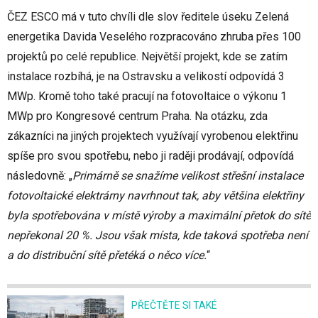
ČEZ ESCO má v tuto chvíli dle slov ředitele úseku Zelená
energetika Davida Veselého rozpracováno zhruba přes 100
projektů po celé republice. Největší projekt, kde se zatím
instalace rozbíhá, je na Ostravsku a velikostí odpovídá 3
MWp. Kromě toho také pracují na fotovoltaice o výkonu 1
MWp pro Kongresové centrum Praha. Na otázku, zda
zákazníci na jiných projektech využívají vyrobenou elektřinu
spíše pro svou spotřebu, nebo ji raději prodávají, odpovídá
následovně: „
Primárně se snažíme velikost střešní instalace
fotovoltaické elektrárny navrhnout tak, aby většina elektřiny
byla spotřebována v místě výroby a maximální přetok do sítě
nepřekonal 20 %. Jsou však místa, kde taková spotřeba není
a do distribuční sítě přetéká o něco více.
“
PŘEČTĚTE SI TAKÉ