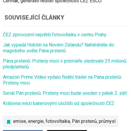
Čermák, generální ředitel společnosti ČEZ ESCO.
SOUVISEJÍCÍ ČLÁNKY
ČEZ zprovoznil největší fotovoltaiku v centru Prahy
Jak vypadá Hobitín na Novém Zélandu? Nahlédněte do
magického světa Pána prstenů
Pána prstenů: Prsteny moci v premiéře sledovalo 25 milionů
předplatitelů
Amazon Prime Video vydalo finální trailer na Pána prstenů:
Prsteny moci
Seriál Pán prstenů: Prsteny moci bude uveden v pátek 2. září
Královna mezi bateriovými uložišti od společnosti ČEZ
emise
,
energie
,
fotovoltaika
,
Pán prstenů
,
průmysl