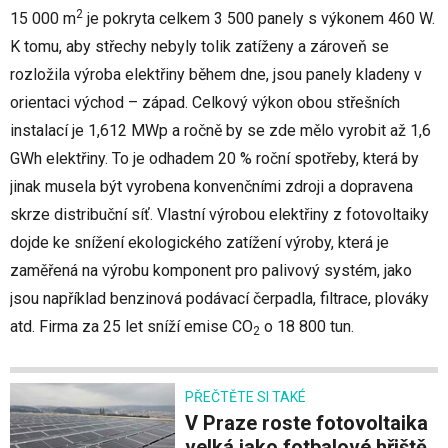
2
15 000 m
je pokryta celkem 3 500 panely s výkonem 460 W.
K tomu, aby střechy nebyly tolik zatíženy a zároveň se
rozložila výroba elektřiny během dne, jsou panely kladeny v
orientaci východ – západ. Celkový výkon obou střešních
instalací je 1,612 MWp a ročně by se zde mělo vyrobit až 1,6
GWh elektřiny. To je odhadem 20 % roční spotřeby, která by
jinak musela být vyrobena konvenčními zdroji a dopravena
skrze distribuční síť. Vlastní výrobou elektřiny z fotovoltaiky
dojde ke snížení ekologického zatížení výroby, která je
zaměřená na výrobu komponent pro palivový systém, jako
jsou například benzinová podávací čerpadla, filtrace, plováky
atd. Firma za 25 let sníží emise CO
o 18 800 tun.
2
PŘEČTĚTE SI TAKÉ
V Praze roste fotovoltaika
velká jako fotbalové hřiště