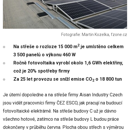
Fotografie: Martin Kozelka, fzone.cz
2
Na střeše o rozloze 15 000 m
je umístěno celkem
3 500 panelů o výkonu 460 W
Ročně fotovoltaika vyrobí okolo 1,6 GWh elektřiny,
což je 20% spotřeby firmy
Za 25 let provozu se sníží emise CO
o 18 800 tun
2
Je úterní dopoledne a na střeše firmy Aisan Industry Czech
jsou vidět pracovníci firmy ČEZ ESCO, jak pracují na budoucí
fotovoltaické elektrárně. Na střeše budovy C už je dávno
všechno hotové, zatímco na střeše budovy L budou práce
dokončeny v průběhu června. Plocha obou střech s výměrou