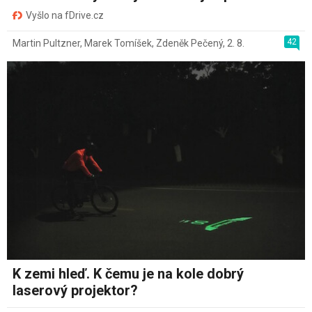
Vyšlo na fDrive.cz
42
Martin Pultzner
,
Marek Tomíšek
,
Zdeněk Pečený
,
2. 8.
K zemi hleď. K čemu je na kole dobrý
laserový projektor?