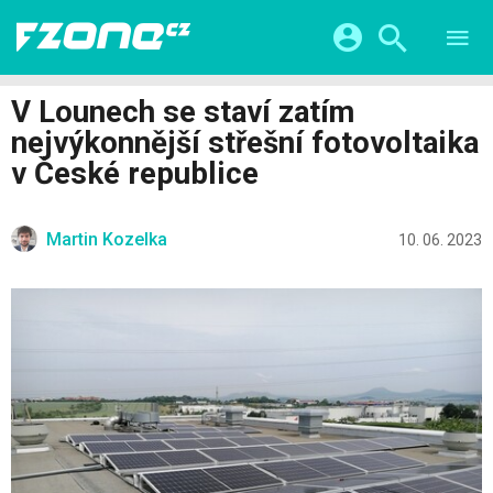
TESTY
CHYTRÁ DOMÁCNOST
Přihlášení a registrace pomocí:
V Lounech se staví zatím
CHYTRÁ MĚSTA
VIDEA
nejvýkonnější střešní fotovoltaika
ŽIVOT BUDOUCNOSTI
Facebook
Google
SERIÁLY
v České republice
HRY A ZÁBAVA
KATEGORIE
Twitter
Apple
Microsoft
FINTECH
Martin Kozelka
10. 06. 2023