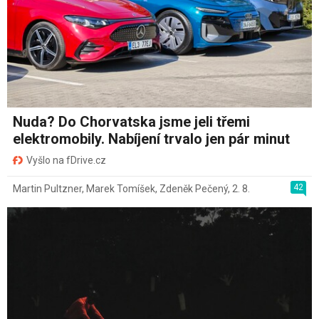
Nuda? Do Chorvatska jsme jeli třemi
elektromobily. Nabíjení trvalo jen pár minut
Vyšlo na fDrive.cz
42
Martin Pultzner
,
Marek Tomíšek
,
Zdeněk Pečený
,
2. 8.