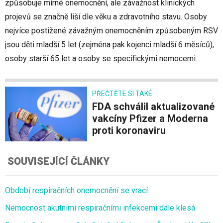
způsobuje mírné onemocnění, ale závažnost klinických
projevů se značně liší dle věku a zdravotního stavu. Osoby
nejvíce postižené závažným onemocněním způsobeným RSV
jsou děti mladší 5 let (zejména pak kojenci mladší 6 měsíců),
osoby starší 65 let a osoby se specifickými nemocemi.
PŘEČTĚTE SI TAKÉ
FDA schválil aktualizované
vakcíny Pfizer a Moderna
proti koronaviru
SOUVISEJÍCÍ ČLÁNKY
Období respiračních onemocnění se vrací
Nemocnost akutními respiračními infekcemi dále klesá