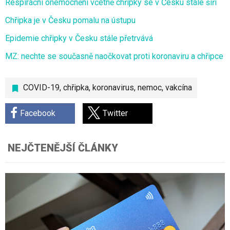
Respirační onemocnění včetně chřipky se v Česku stále šíří
Chřipka je v Česku pomalu na ústupu
Epidemie chřipky v Česku stále přetrvává
MZ: nechte se současně naočkovat proti koronaviru a chřipce
COVID-19
,
chřipka
,
koronavirus
,
nemoc
,
vakcína
Facebook
Twitter
NEJČTENĚJŠÍ ČLÁNKY