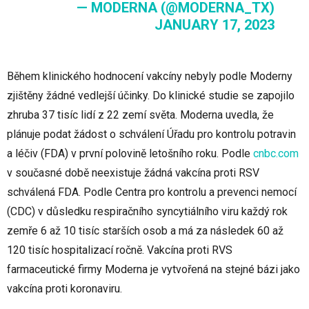
— MODERNA (@MODERNA_TX)
JANUARY 17, 2023
Během klinického hodnocení vakcíny nebyly podle Moderny
zjištěny žádné vedlejší účinky. Do klinické studie se zapojilo
zhruba 37 tisíc lidí z 22 zemí světa. Moderna uvedla, že
plánuje podat žádost o schválení Úřadu pro kontrolu potravin
a léčiv (FDA) v první polovině letošního roku. Podle
cnbc.com
v současné době neexistuje žádná vakcína proti RSV
schválená FDA. Podle Centra pro kontrolu a prevenci nemocí
(CDC) v důsledku respiračního syncytiálního viru každý rok
zemře 6 až 10 tisíc starších osob a má za následek 60 až
120 tisíc hospitalizací ročně. Vakcína proti RVS
farmaceutické firmy Moderna je vytvořená na stejné bázi jako
vakcína proti koronaviru.