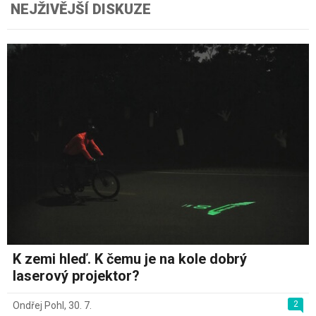
NEJŽIVĚJŠÍ DISKUZE
K zemi hleď. K čemu je na kole dobrý
laserový projektor?
2
Ondřej Pohl
,
30. 7.