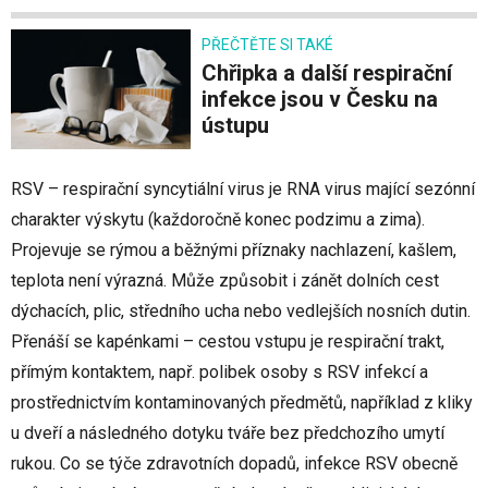
PŘEČTĚTE SI TAKÉ
Chřipka a další respirační
infekce jsou v Česku na
ústupu
RSV – respirační syncytiální virus je RNA virus mající sezónní
charakter výskytu (každoročně konec podzimu a zima).
Projevuje se rýmou a běžnými příznaky nachlazení, kašlem,
teplota není výrazná. Může způsobit i zánět dolních cest
dýchacích, plic, středního ucha nebo vedlejších nosních dutin.
Přenáší se kapénkami – cestou vstupu je respirační trakt,
přímým kontaktem, např. polibek osoby s RSV infekcí a
prostřednictvím kontaminovaných předmětů, například z kliky
u dveří a následného dotyku tváře bez předchozího umytí
rukou. Co se týče zdravotních dopadů, infekce RSV obecně