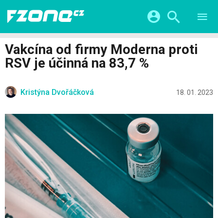
TESTY
CHYTRÁ DOMÁCNOST
Přihlášení a registrace pomocí:
Vakcína od firmy Moderna proti
CHYTRÁ MĚSTA
VIDEA
RSV je účinná na 83,7 %
ŽIVOT BUDOUCNOSTI
Facebook
Google
SERIÁLY
HRY A ZÁBAVA
KATEGORIE
Kristýna Dvořáčková
Twitter
Apple
Microsoft
18. 01. 2023
FINTECH