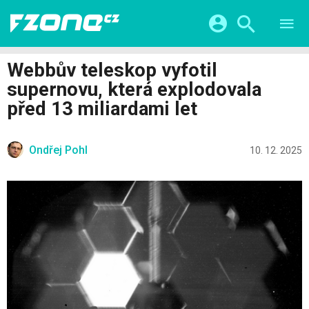
TESTY
CHYTRÁ DOMÁCNOST
Přihlášení a registrace pomocí:
Webbův teleskop vyfotil
CHYTRÁ MĚSTA
VIDEA
supernovu, která explodovala
ŽIVOT BUDOUCNOSTI
Facebook
Google
SERIÁLY
před 13 miliardami let
HRY A ZÁBAVA
KATEGORIE
Twitter
Apple
Microsoft
FINTECH
Ondřej Pohl
10. 12. 2025