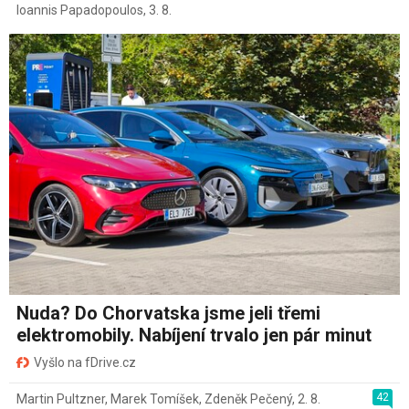
Ioannis Papadopoulos
,
3. 8.
Nuda? Do Chorvatska jsme jeli třemi
elektromobily. Nabíjení trvalo jen pár minut
Vyšlo na fDrive.cz
42
Martin Pultzner
,
Marek Tomíšek
,
Zdeněk Pečený
,
2. 8.