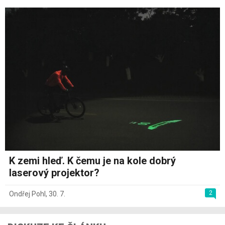
K zemi hleď. K čemu je na kole dobrý
laserový projektor?
2
Ondřej Pohl
,
30. 7.