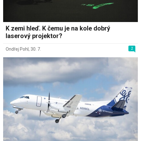
K zemi hleď. K čemu je na kole dobrý
laserový projektor?
2
Ondřej Pohl
,
30. 7.