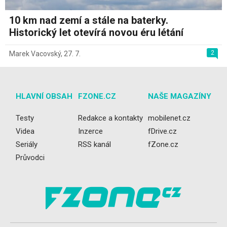
10 km nad zemí a stále na baterky.
Historický let otevírá novou éru létání
2
Marek Vacovský
,
27. 7.
HLAVNÍ OBSAH
FZONE.CZ
NAŠE MAGAZÍNY
Testy
Redakce a kontakty
mobilenet.cz
Videa
Inzerce
fDrive.cz
Seriály
RSS kanál
fZone.cz
Průvodci