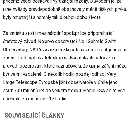
přičemž vědci očekávali výraznější rozdíly. Důvodem je, že
rané hvězdy pravděpodobně obsahovaly méně těžkých prvků,
byly hmotnější a neměly tak dlouhou dobu života.
Za zmínku stojí i mezinárodní spolupráce připomínající
štafetový závod. Nejprve observatoř Neil Gehrels Swift
Observatory NASA zaznamenala polohu zdroje rentgenového
záření. Poté optický teleskop na Kanárských ostrovech
provedl pozorování, která naznačovala, že gama záření může
být velmi vzdálené. O několik hodin později odhadl Very
Large Telescope Evropské jižní observatoře v Chile jeho
stáří: 730 milionů let po velkém třesku. Podle ESA se to vše
odehrálo za méně než 17 hodin.
SOUVISEJÍCÍ ČLÁNKY