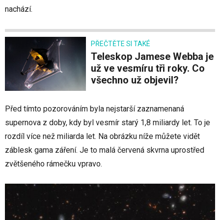
nachází.
PŘEČTĚTE SI TAKÉ
Teleskop Jamese Webba je
už ve vesmíru tři roky. Co
všechno už objevil?
Před tímto pozorováním byla nejstarší zaznamenaná
supernova z doby, kdy byl vesmír starý 1,8 miliardy let. To je
rozdíl více než miliarda let. Na obrázku níže můžete vidět
záblesk gama záření. Je to malá červená skvrna uprostřed
zvětšeného rámečku vpravo.