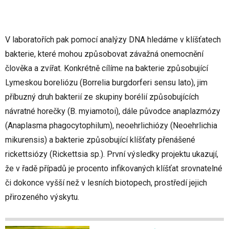
V laboratořích pak pomocí analýzy DNA hledáme v klíšťatech
bakterie, které mohou způsobovat závažná onemocnění
člověka a zvířat. Konkrétně cílíme na bakterie způsobující
Lymeskou boreliózu (Borrelia burgdorferi sensu lato), jim
příbuzný druh bakterií ze skupiny borélií způsobujících
návratné horečky (B. myiamotoi), dále původce anaplazmózy
(Anaplasma phagocytophilum), neoehrlichiózy (Neoehrlichia
mikurensis) a bakterie způsobující klíšťaty přenášené
rickettsiózy (Rickettsia sp.). První výsledky projektu ukazují,
že v řadě případů je procento infikovaných klíšťat srovnatelné
či dokonce vyšší než v lesních biotopech, prostředí jejich
přirozeného výskytu.