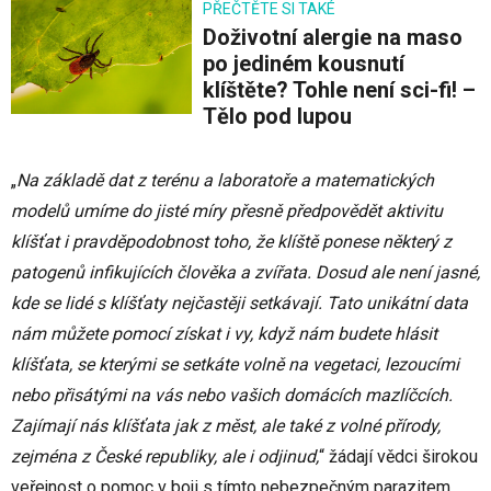
PŘEČTĚTE SI TAKÉ
Doživotní alergie na maso
po jediném kousnutí
klíštěte? Tohle není sci-fi! –
Tělo pod lupou
„
Na základě dat z terénu a laboratoře a matematických
modelů umíme do jisté míry přesně předpovědět aktivitu
klíšťat i pravděpodobnost toho, že klíště ponese některý z
patogenů infikujících člověka a zvířata. Dosud ale není jasné,
kde se lidé s klíšťaty nejčastěji setkávají. Tato unikátní data
nám můžete pomocí získat i vy, když nám budete hlásit
klíšťata, se kterými se setkáte volně na vegetaci, lezoucími
nebo přisátými na vás nebo vašich domácích mazlíčcích.
Zajímají nás klíšťata jak z měst, ale také z volné přírody,
zejména z České republiky, ale i odjinud,
“ žádají vědci širokou
veřejnost o pomoc v boji s tímto nebezpečným parazitem.