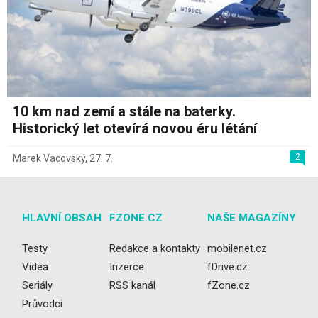
10 km nad zemí a stále na baterky.
Historický let otevírá novou éru létání
2
Marek Vacovský
,
27. 7.
HLAVNÍ OBSAH
FZONE.CZ
NAŠE MAGAZÍNY
Testy
Redakce a kontakty
mobilenet.cz
Videa
Inzerce
fDrive.cz
Seriály
RSS kanál
fZone.cz
Průvodci