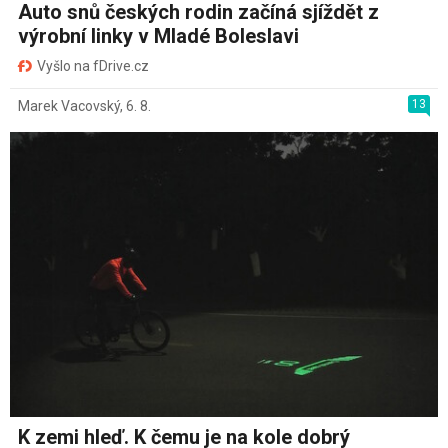
Auto snů českých rodin začíná sjíždět z
výrobní linky v Mladé Boleslavi
Vyšlo na fDrive.cz
13
Marek Vacovský
,
6. 8.
K zemi hleď. K čemu je na kole dobrý