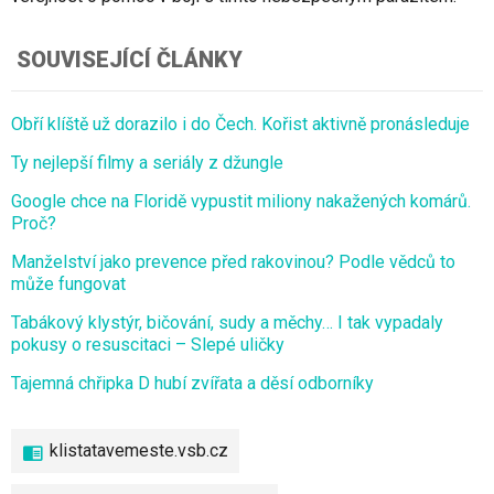
SOUVISEJÍCÍ ČLÁNKY
Obří klíště už dorazilo i do Čech. Kořist aktivně pronásleduje
Ty nejlepší filmy a seriály z džungle
Google chce na Floridě vypustit miliony nakažených komárů.
Proč?
Manželství jako prevence před rakovinou? Podle vědců to
může fungovat
Tabákový klystýr, bičování, sudy a měchy… I tak vypadaly
pokusy o resuscitaci – Slepé uličky
Tajemná chřipka D hubí zvířata a děsí odborníky
klistatavemeste.vsb.cz