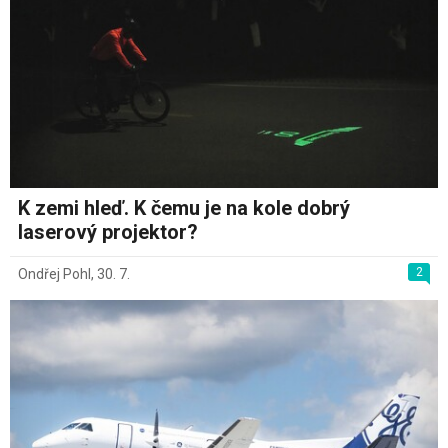
K zemi hleď. K čemu je na kole dobrý
laserový projektor?
2
Ondřej Pohl
,
30. 7.