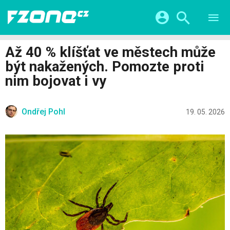
TESTY
CHYTRÁ DOMÁCNOST
Přihlášení a registrace pomocí:
Až 40 % klíšťat ve městech může
CHYTRÁ MĚSTA
VIDEA
být nakažených. Pomozte proti
ŽIVOT BUDOUCNOSTI
Facebook
Google
SERIÁLY
nim bojovat i vy
HRY A ZÁBAVA
KATEGORIE
Twitter
Apple
Microsoft
FINTECH
Ondřej Pohl
19. 05. 2026