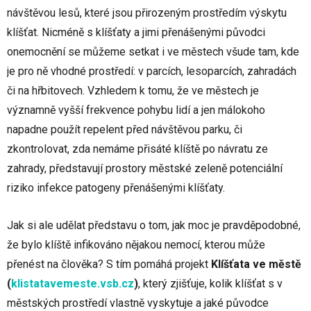
návštěvou lesů, které jsou přirozeným prostředím výskytu
klíšťat. Nicméně s klíšťaty a jimi přenášenými původci
onemocnění se můžeme setkat i ve městech všude tam, kde
je pro ně vhodné prostředí: v parcích, lesoparcích, zahradách
či na hřbitovech. Vzhledem k tomu, že ve městech je
významně vyšší frekvence pohybu lidí a jen málokoho
napadne použít repelent před návštěvou parku, či
zkontrolovat, zda nemáme přisáté klíště po návratu ze
zahrady, představují prostory městské zeleně potenciální
riziko infekce patogeny přenášenými klíšťaty.
Jak si ale udělat představu o tom, jak moc je pravděpodobné,
že bylo klíště infikováno nějakou nemocí, kterou může
přenést na člověka? S tím pomáhá projekt
Klíšťata ve městě
(
klistatavemeste.vsb.cz
)
, který zjišťuje, kolik klíšťat s v
městských prostředí vlastně vyskytuje a jaké původce