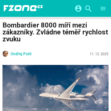
TESTY
CHYTRÁ DOMÁCNOST
Přihlášení a registrace pomocí:
Bombardier 8000 míří mezi
CHYTRÁ MĚSTA
VIDEA
zákazníky. Zvládne téměř rychlost
ŽIVOT BUDOUCNOSTI
Facebook
Google
SERIÁLY
zvuku
HRY A ZÁBAVA
KATEGORIE
Twitter
Apple
Microsoft
FINTECH
Ondřej Pohl
11. 12. 2025