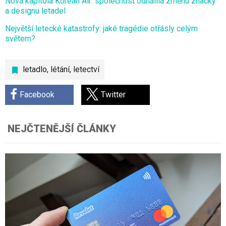
Nová kapitola Korean Air: společnost odhalila změnu značky
a designu letadel
Největší letecké katastrofy: jaké tragédie otřásly celým
světem?
letadlo
,
létání
,
letectví
Facebook
Twitter
NEJČTENĚJŠÍ ČLÁNKY