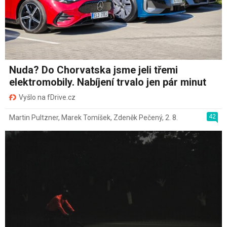
Nuda? Do Chorvatska jsme jeli třemi
elektromobily. Nabíjení trvalo jen pár minut
Vyšlo na fDrive.cz
42
Martin Pultzner
,
Marek Tomíšek
,
Zdeněk Pečený
,
2. 8.