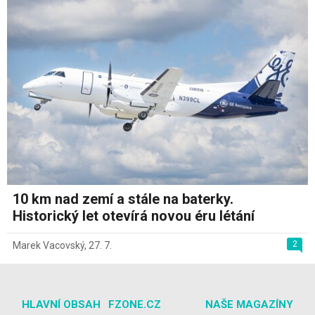
10 km nad zemí a stále na baterky.
Historický let otevírá novou éru létání
2
Marek Vacovský
,
27. 7.
HLAVNÍ OBSAH
FZONE.CZ
NAŠE MAGAZÍNY