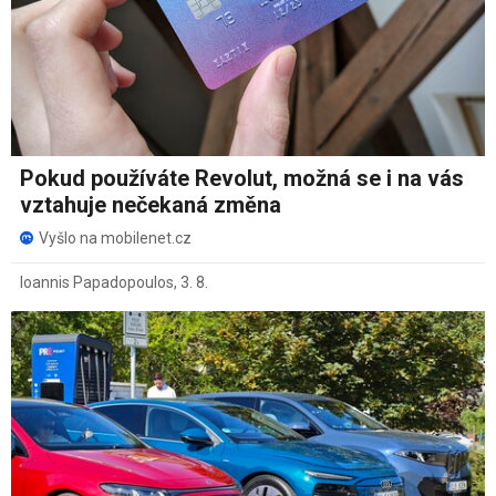
Pokud používáte Revolut, možná se i na vás
vztahuje nečekaná změna
Vyšlo na mobilenet.cz
Ioannis Papadopoulos
,
3. 8.