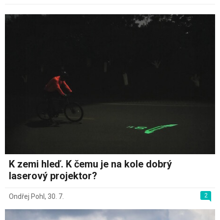
K zemi hleď. K čemu je na kole dobrý
laserový projektor?
2
Ondřej Pohl
,
30. 7.