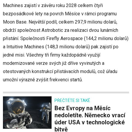
Machines zajistí v závěru roku 2028 celkem čtyři
bezposádkové lety na povrch Měsíce v rámci programu
Moon Base. Největší podíl, celkem 297,9 milionu dolarů,
obdrží společnost Astrobotic za realizaci dvou lunárních
přistání. Společnosti Firefly Aerospace (144,2 milionu dolarů)
a Intuitive Machines (148,3 milionu dolarů) pak zajistí po
jedné misi. Všechny tři firmy každopádně využijí
modernizované verze svých již dříve vyvinutých a
otestovaných konstrukcí přistávacích modulů, což úřadu
umožní výrazně zvýšit frekvenci startů.
PŘEČTĚTE SI TAKÉ
Bez Evropy na Měsíc
nedoletíte. Německo vrací
úder USA v technologické
bitvě