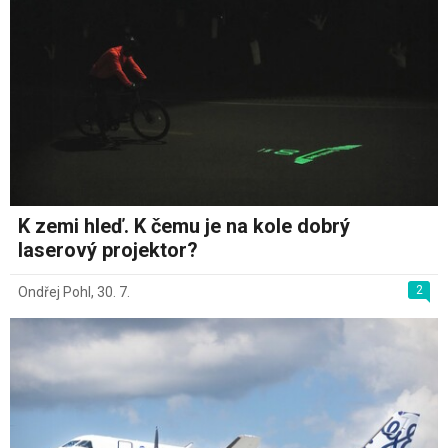
K zemi hleď. K čemu je na kole dobrý
laserový projektor?
2
Ondřej Pohl
,
30. 7.