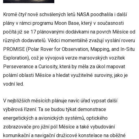
Kromě čtyř nově schválených letů NASA poodhalila i další
plány v rámci programu Moon Base, který v současnosti
počítá již se 17 plánovanými dodávkami na povrch Měsíce od
různých dodavatelů. Vědci momentálně zvažují vyslání roveru
PROMISE (Polar Rover for Observation, Mapping, and In-Situ
Exploration), což je vývojová verze marsovských vozítek
Perseverance a Curiosity, která by měla za úkol mapovat
polární oblasti Měsíce a hledat využitelné suroviny, jako je
vodní led.
V nejbližších měsících plánuje navíc úřad vypsat další
výběrová řízení. Ta se budou týkat demonstrace
energetických a avionických systémů, optického
zobrazovače pro jižní pól Měsíce a také vybudování
komunikační a navigační družicové konstelace na oběžné