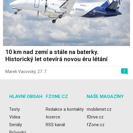
10 km nad zemí a stále na baterky.
Historický let otevírá novou éru létání
2
Marek Vacovský
,
27. 7.
HLAVNÍ OBSAH
FZONE.CZ
NAŠE MAGAZÍNY
Testy
Redakce a kontakty
mobilenet.cz
Videa
Inzerce
fDrive.cz
Seriály
RSS kanál
fZone.cz
Průvodci