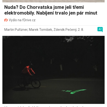
Nuda? Do Chorvatska jsme jeli třemi
elektromobily. Nabíjení trvalo jen pár minut
Vyšlo na fDrive.cz
42
Martin Pultzner
,
Marek Tomíšek
,
Zdeněk Pečený
,
2. 8.