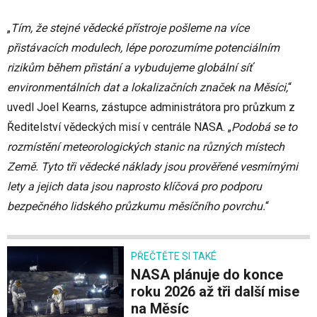
„
Tím, že stejné vědecké přístroje pošleme na více
přistávacích modulech, lépe porozumíme potenciálním
rizikům během přistání a vybudujeme globální síť
environmentálních dat a lokalizačních značek na Měsíci,
“
uvedl Joel Kearns, zástupce administrátora pro průzkum z
Ředitelství vědeckých misí v centrále NASA. „
Podobá se to
rozmístění meteorologických stanic na různých místech
Země. Tyto tři vědecké náklady jsou prověřené vesmírnými
lety a jejich data jsou naprosto klíčová pro podporu
bezpečného lidského průzkumu měsíčního povrchu.
“
PŘEČTĚTE SI TAKÉ
NASA plánuje do konce
roku 2026 až tři další mise
na Měsíc