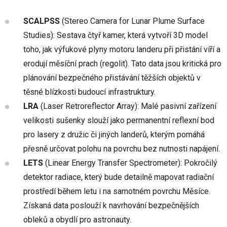
SCALPSS
(Stereo Camera for Lunar Plume Surface
Studies): Sestava čtyř kamer, která vytvoří 3D model
toho, jak výfukové plyny motoru landeru při přistání víří a
erodují měsíční prach (regolit). Tato data jsou kritická pro
plánování bezpečného přistávání těžších objektů v
těsné blízkosti budoucí infrastruktury.
LRA
(Laser Retroreflector Array): Malé pasivní zařízení
velikosti sušenky slouží jako permanentní reflexní bod
pro lasery z družic či jiných landerů, kterým pomáhá
přesně určovat polohu na povrchu bez nutnosti napájení.
LETS
(Linear Energy Transfer Spectrometer): Pokročilý
detektor radiace, který bude detailně mapovat radiační
prostředí během letu i na samotném povrchu Měsíce.
Získaná data poslouží k navrhování bezpečnějších
obleků a obydlí pro astronauty.