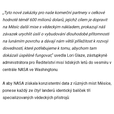
„
Tyto nové zakázky pro naše komerční partnery v celkové
hodnotě téměř 600 milionů dolarů, jejichž cílem je dopravit
na Měsíc další mise s vědeckým nákladem, prokazují náš
závazek urychlit úsilí o vybudování dlouhodobé přítomnosti
na lunárním povrchu a dávají nám větší příležitost k rozvoji
dovedností, které potřebujeme k tomu, abychom tam
dokázali úspěšně fungovat,
“ uvedla Lori Glaze, zástupkyně
administrátora pro Ředitelství misí lidských letů do vesmíru v
centrále NASA ve Washingtonu.
A aby NASA získala konzistentní data z různých míst Měsíce,
ponese každý ze čtyř landerů identický balíček tří
specializovaných vědeckých přístrojů: