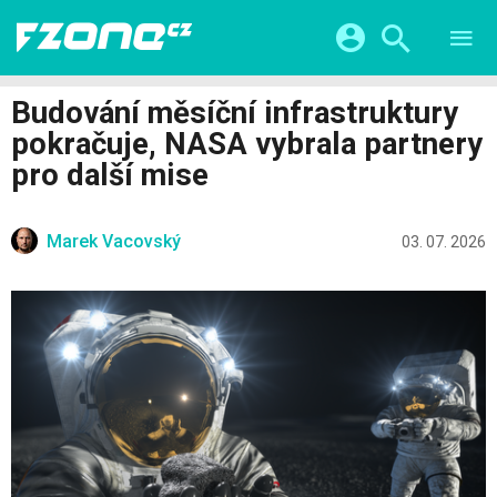
TESTY
CHYTRÁ DOMÁCNOST
Přihlášení a registrace pomocí:
Budování měsíční infrastruktury
CHYTRÁ MĚSTA
VIDEA
pokračuje, NASA vybrala partnery
ŽIVOT BUDOUCNOSTI
Facebook
Google
SERIÁLY
pro další mise
HRY A ZÁBAVA
KATEGORIE
Twitter
Apple
Microsoft
FINTECH
Marek Vacovský
03. 07. 2026