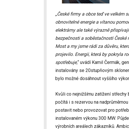
„České firmy a obce teď ve velkém sá
obnovitelné energie a vítanou pomoc 
elektrárny ale také výrazně přispívaj
bezpečnosti a soběstačnosti České r
Most a my jsme rádi za důvěru, kte
projevilo. Energii, která by pokryla
spotřebuje,
“ uvádí Kamil Čermák, gen
instalovány se 20stupňovým sklone
bylo možné dosáhnout vyššího výkonu
Kvůli co nejnižšímu zatížení střechy
počítá i s rezervou na nadprůměrno
postavit nebo provozovat pro potřeb
instalovaném výkonu 300 MW. Půjde o
výrobních areálech zákazníků. Ambi