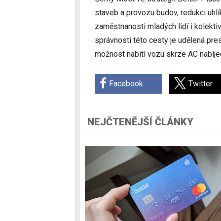
staveb a provozu budov, redukci uhl
zaměstnanosti mladých lidí i kolekti
správnosti této cesty je udělená pre
možnost nabití vozu skrze AC nabíjecí
Facebook
Twitter
NEJČTENĚJŠÍ ČLÁNKY