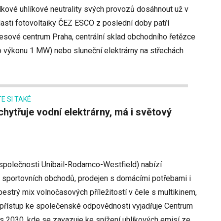
lkové uhlíkové neutrality svých provozů dosáhnout už v
asti fotovoltaiky ČEZ ESCO z poslední doby patří
resové centrum Praha, centrální sklad obchodního řetězce
 o výkonu 1 MW) nebo sluneční elektrárny na střechách
E SI TAKÉ
polečnosti Unibail-Rodamco-Westfield) nabízí
 sportovních obchodů, prodejen s domácími potřebami i
pestrý mix volnočasových příležitostí v čele s multikinem,
 přístup ke společenské odpovědnosti vyjadřuje Centrum
es 2030, kde se zavazuje ke snížení uhlíkových emisí ze