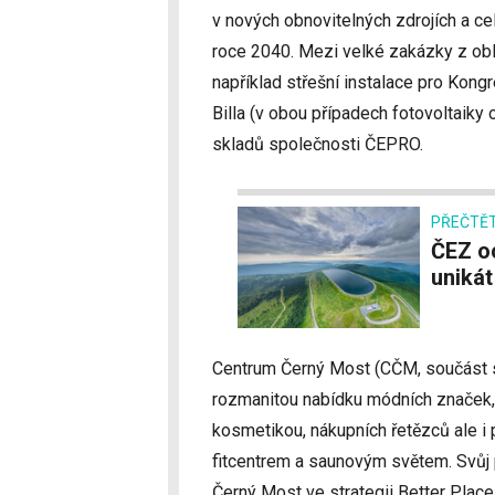
v nových obnovitelných zdrojích a ce
roce 2040. Mezi velké zakázky z obl
například střešní instalace pro Kong
Billa (v obou případech fotovoltaiky
skladů společnosti ČEPRO.
PŘEČTĚT
ČEZ ochytřuje vodní elektrárny, má i světový
unikát
Centrum Černý Most (CČM, součást s
rozmanitou nabídku módních značek,
kosmetikou, nákupních řetězců ale i 
fitcentrem a saunovým světem. Svůj
Černý Most ve strategii Better Plac