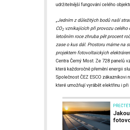
udržitelnější fungování celého objekt
„Jedním z důležitých bodů naší stra
CO
vznikajících při provozu celého o
2
letošním roce zhruba pět procent ro
zase o kus dál. Prostoru máme na st
projektem fotovoltaických elektráre
Centra Černý Most. Ze 728 panelů vz
která každoročně přemění energii sl
Společnost ČEZ ESCO zákazníkovi navr
které umožňují vyrábět elektřinu i př
PŘEČTĚT
Jakou energetickou návratnost má křemíkový
fotovo