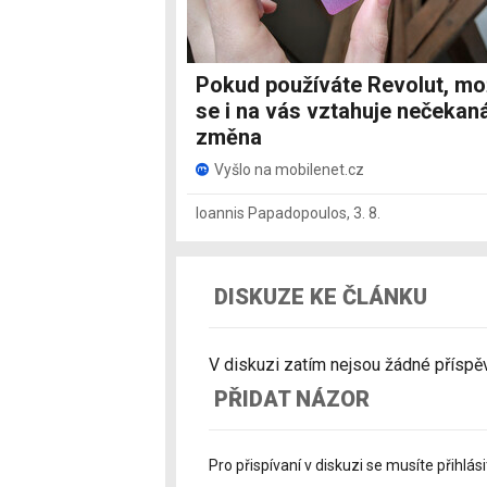
Pokud používáte Revolut, m
se i na vás vztahuje nečekan
změna
Vyšlo na mobilenet.cz
Ioannis Papadopoulos
,
3. 8.
DISKUZE KE ČLÁNKU
V diskuzi zatím nejsou žádné příspěvk
PŘIDAT NÁZOR
Pro přispívaní v diskuzi se musíte přihlási