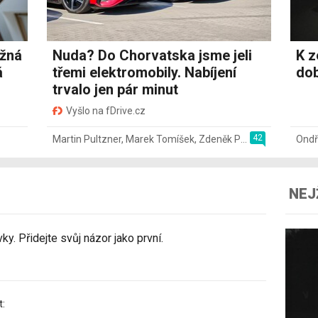
ožná
Nuda? Do Chorvatska jsme jeli
K z
á
třemi elektromobily. Nabíjení
dob
trvalo jen pár minut
Vyšlo na fDrive.cz
42
Martin Pultzner
,
Marek Tomíšek
,
Zdeněk Pečený
,
2. 8.
Ondř
NEJ
y. Přidejte svůj názor jako první.
t: