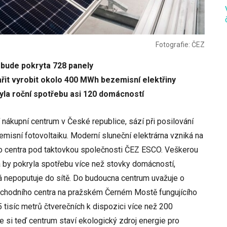
Fotografie: ČEZ
 bude pokryta 728 panely
řit vyrobit okolo 400 MWh bezemisní elektřiny
yla roční spotřebu asi 120 domácností
 nákupní centrum v České republice, sází při posilování
misní fotovoltaiku. Moderní sluneční elektrárna vzniká na
ho centra pod taktovkou společnosti ČEZ ESCO. Veškerou
á by pokryla spotřebu více než stovky domácností,
 nepoputuje do sítě. Do budoucna centrum uvažuje o
obchodního centra na pražském Černém Mostě fungujícího
5 tisíc metrů čtverečních k dispozici více než 200
e si teď centrum staví ekologický zdroj energie pro