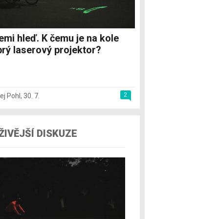
emi hleď. K čemu je na kole
rý laserový projektor?
2
ej Pohl
,
30. 7.
ŽIVĚJŠÍ DISKUZE