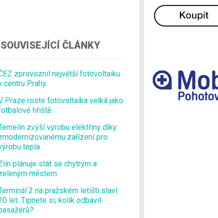
Ostatní
SOUVISEJÍCÍ ČLÁNKY
ČEZ zprovoznil největší fotovoltaiku
v centru Prahy
V Praze roste fotovoltaika velká jako
fotbalové hřiště
Temelín zvýší výrobu elektřiny díky
zmodernizovanému zařízení pro
výrobu tepla
Zlín plánuje stát se chytrým a
zeleným městem
Terminál 2 na pražském letišti slaví
20 let. Tipnete si, kolik odbavil
pasažérů?