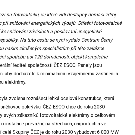
zí na fotovoltaiku, ve které vidí dostupný domácí zdroj
při snižování energetických výdajů. Střešní fotovoltaické
í ke snižování závislosti a posilování energetické
epubliky. Na tuto cestu se nyní vydalo Centrum Černý
rou našim zkušeným specialistům při této zakázce
 roční spotřebu asi 120 domácností, objekt kompletně
erální ředitel společnosti ČEZ ESCO. Panely jsou
m, aby docházelo k minimálnímu vzájemnému zastínění a
 elektrárny.
 byla zvolena roznášecí lehká ocelová konstrukce, která
u sněhovou pokrývku. ČEZ ESCO chce do roku 2030
y svých zákazníků fotovoltaické elektrárny o celkovém
 instalace převážně na střechách, carportech a ve
cí celé Skupiny ČEZ je do roku 2030 vybudovat 6 000 MW