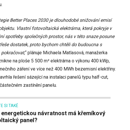
u.
tegie Better Places 2030 je dlouhodobé snižování emisí
bjektu. Vlastní fotovoltaická elektrárna, která pokryje v
ční spotřeby společných prostor, nás v této snaze posune
řeše dostatek, proto bychom chtěli do budoucna s
n pokračovat,
“ plánuje Michaela Matlasová, manažerka
nikne na ploše 5 500 m² elektrárna o výkonu 400 kWp,
unečního záření ve více než 400 MWh bezemisní elektřiny.
hla řešení sázející na instalaci panelů typu half-cut,
i částečném zastínění panelu.
E SI TAKÉ
ltaický panel?