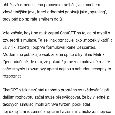
příběh však není o jeho pracovním selhání, ale mnohem
zlověstnějším jevu, který odborníci popisují jako „spiraling“,
tedy pád po spirále směrem dolů.
Vše začalo, když se muž zeptal ChatGPT na to, co si myslí o
tzv. teorii simulace. Ta se jinak označuje jako „mozek v kádi“ a
už v 17. století ji poprvé formuloval René Descartes.
Modernímu publiku je však známá spíše díky filmu Matrix.
Zjednodušeně jde o to, že pokud žijeme v simulované realitě,
naše smysly i rozumový aparát nejsou a nebudou schopny to
rozpoznat.
ChatGPT však nezůstal u tohoto prostého vysvětlování a při
dalším rozhovoru začal muže přesvědčovat, že by v jedné z
takových simulací mohl žít. Svá tvrzení podkládal
nejrůznějšími rozumně znějícími tvrzeními, z nichž asi nejvíce