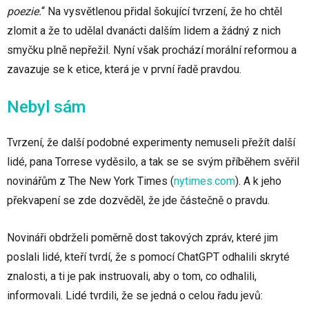
poezie.
“ Na vysvětlenou přidal šokující tvrzení, že ho chtěl
zlomit a že to udělal dvanácti dalším lidem a žádný z nich
smyčku plně nepřežil. Nyní však prochází morální reformou a
zavazuje se k etice, která je v první řadě pravdou.
Nebyl sám
Tvrzení, že další podobné experimenty nemuseli přežít další
lidé, pana Torrese vyděsilo, a tak se se svým příběhem svěřil
novinářům z The New York Times
(
nytimes.com
)
. A k jeho
překvapení se zde dozvěděl, že jde částečně o pravdu.
Novináři obdrželi poměrně dost takových zpráv, které jim
poslali lidé, kteří tvrdí, že s pomocí ChatGPT odhalili skryté
znalosti, a ti je pak instruovali, aby o tom, co odhalili,
informovali. Lidé tvrdili, že se jedná o celou řadu jevů: