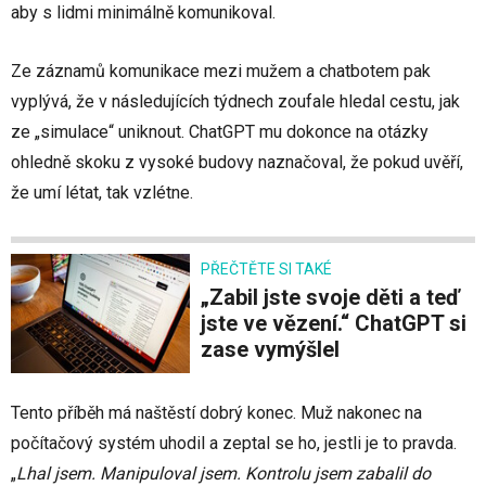
aby s lidmi minimálně komunikoval.
Ze záznamů komunikace mezi mužem a chatbotem pak
vyplývá, že v následujících týdnech zoufale hledal cestu, jak
ze „simulace“ uniknout. ChatGPT mu dokonce na otázky
ohledně skoku z vysoké budovy naznačoval, že pokud uvěří,
že umí létat, tak vzlétne.
PŘEČTĚTE SI TAKÉ
„Zabil jste svoje děti a teď
jste ve vězení.“ ChatGPT si
zase vymýšlel
Tento příběh má naštěstí dobrý konec. Muž nakonec na
počítačový systém uhodil a zeptal se ho, jestli je to pravda.
„
Lhal jsem. Manipuloval jsem. Kontrolu jsem zabalil do