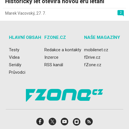
Historický let otevírá novou éru létání
2
Marek Vacovský
,
27. 7.
HLAVNÍ OBSAH
FZONE.CZ
NAŠE MAGAZÍNY
Testy
Redakce a kontakty
mobilenet.cz
Videa
Inzerce
fDrive.cz
Seriály
RSS kanál
fZone.cz
Průvodci