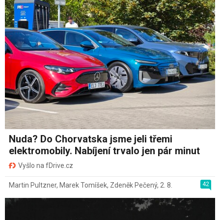
Nuda? Do Chorvatska jsme jeli třemi
elektromobily. Nabíjení trvalo jen pár minut
Vyšlo na fDrive.cz
42
Martin Pultzner
,
Marek Tomíšek
,
Zdeněk Pečený
,
2. 8.