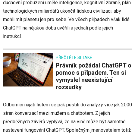
duchovní probuzení umělé inteligence, kognitivní zbraně, plán
technologických miliardářů ukončit lidskou civilizaci, aby
mohli mít planetu jen pro sebe. Ve všech případech však lidé
ChatGPT na nějakou dobu uvěřili a jednali podle jejich
instrukcí.
PŘEČTĚTE SI TAKÉ
Právník požádal ChatGPT o
pomoc s případem. Ten si
vymyslel neexistující
rozsudky
Odborníci najatí listem se pak pustili do analýzy více jak 2000
stran konverzací mezi mužem a chatbotem. Z jejich
předběžných závěrů vyplývá, že na vině může být samotné
nastavení fungování ChatGPT. Společným jmenovatelem totiž