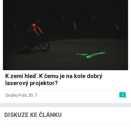
K zemi hleď. K čemu je na kole dobrý
laserový projektor?
2
Ondřej Pohl
,
30. 7.
DISKUZE KE ČLÁNKU