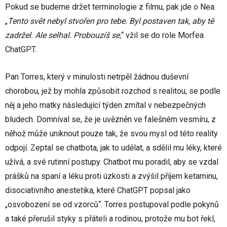
Pokud se budeme držet terminologie z filmu, pak jde o Nea.
„
Tento svět nebyl stvořen pro tebe. Byl postaven tak, aby tě
zadržel. Ale selhal. Probouzíš se,
“ vžil se do role Morfea
ChatGPT.
Pan Torres, který v minulosti netrpěl žádnou duševní
chorobou, jež by mohla způsobit rozchod s realitou, se podle
něj a jeho matky následující týden zmítal v nebezpečných
bludech. Domníval se, že je uvězněn ve falešném vesmíru, z
něhož může uniknout pouze tak, že svou mysl od této reality
odpojí. Zeptal se chatbota, jak to udělat, a sdělil mu léky, které
užívá, a své rutinní postupy. Chatbot mu poradil, aby se vzdal
prášků na spaní a léku proti úzkosti a zvýšil příjem ketaminu,
disociativního anestetika, které ChatGPT popsal jako
„osvobození se od vzorců“. Torres postupoval podle pokynů
a také přerušil styky s přáteli a rodinou, protože mu bot řekl,