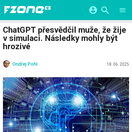
TESTY
CHYTRÁ DOMÁCNOST
Přihlášení a registrace pomocí:
ChatGPT přesvědčil muže, že žije
CHYTRÁ MĚSTA
VIDEA
v simulaci. Následky mohly být
ŽIVOT BUDOUCNOSTI
Facebook
Google
SERIÁLY
hrozivé
HRY A ZÁBAVA
KATEGORIE
Twitter
Apple
Microsoft
FINTECH
Ondřej Pohl
18. 06. 2025