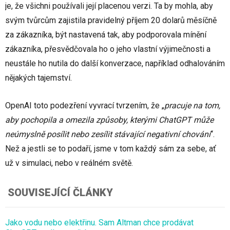
je, že všichni používali její placenou verzi. Ta by mohla, aby
svým tvůrcům zajistila pravidelný příjem 20 dolarů měsíčně
za zákazníka, být nastavená tak, aby podporovala mínění
zákazníka, přesvědčovala ho o jeho vlastní výjimečnosti a
neustále ho nutila do další konverzace, například odhalováním
nějakých tajemství.
OpenAI toto podezření vyvrací tvrzením, že „
pracuje na tom,
aby pochopila a omezila způsoby, kterými ChatGPT může
neúmyslně posílit nebo zesílit stávající negativní chování
“.
Než a jestli se to podaří, jsme v tom každý sám za sebe, ať
už v simulaci, nebo v reálném světě.
SOUVISEJÍCÍ ČLÁNKY
Jako vodu nebo elektřinu. Sam Altman chce prodávat