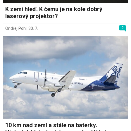
K zemi hleď. K čemu je na kole dobrý
laserový projektor?
2
Ondřej Pohl
,
30. 7.
10 km nad zemí a stále na baterky.