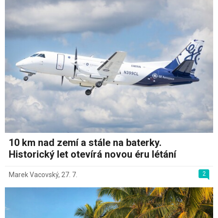
10 km nad zemí a stále na baterky.
Historický let otevírá novou éru létání
2
Marek Vacovský
,
27. 7.