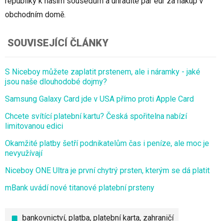
republiky k našim sousedům a uhradíte pár eur za nákup v
obchodním domě.
SOUVISEJÍCÍ ČLÁNKY
S Niceboy můžete zaplatit prstenem, ale i náramky - jaké
jsou naše dlouhodobé dojmy?
Samsung Galaxy Card jde v USA přímo proti Apple Card
Chcete svítící platební kartu? Česká spořitelna nabízí
limitovanou edici
Okamžité platby šetří podnikatelům čas i peníze, ale moc je
nevyužívají
Niceboy ONE Ultra je první chytrý prsten, kterým se dá platit
mBank uvádí nové titanové platební prsteny
bankovnictví
,
platba
,
platební karta
,
zahraničí