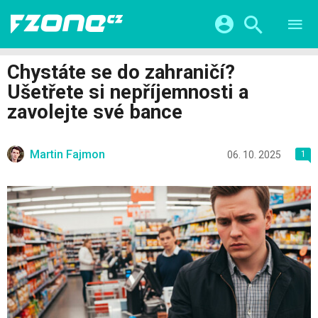
TESTY
CHYTRÁ DOMÁCNOST
Přihlášení a registrace pomocí:
Chystáte se do zahraničí?
CHYTRÁ MĚSTA
VIDEA
Ušetřete si nepříjemnosti a
ŽIVOT BUDOUCNOSTI
Facebook
Google
SERIÁLY
zavolejte své bance
HRY A ZÁBAVA
KATEGORIE
Twitter
Apple
Microsoft
FINTECH
Martin Fajmon
06. 10. 2025
1