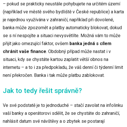
– pokud se prakticky neustále pohybujete na určitém území
(například ve městě svého bydliště v České republice) a karta
je najednou využívána v zahraničí, například při dovolené,
banka může zpozornět a platby automaticky blokovat, dokud
se s ní nespojíte a situaci nevysvětlíte. Možná vám to může
přijít jako omezující faktor, ovšem
banka jedná s cílem
chránit vaše finance
. Obdobný případ může nastat i v
situaci, kdy se chystáte kartou zaplatit větší obnos na
internetu – a to i za předpokladu, že váš denní či týdenní limit
není překročen. Banka i tak může platbu zablokovat.
Jak to tedy řešit správně?
Ve své podstatě je to jednoduché – stačí zavolat na infolinku
vaší banky a operátorovi sdělit, že se chystáte do zahraničí,
nahlásit datum své návštěvy a o zbytek se postarají