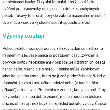
zaměstnanci banky. Ti vyplní formulář, který slouží jako
ověření pro pracovníky starající se o detekci pochybných
plateb. Takový telefonát obvykle zabere maximálně minutu či
dvě, může však ve výsledku ušetřit spoustu starostí.
Výjimky existují
Pokud patříte mezi dobrodruhy a každý týden se nacházíte
na jiném místě, vaše banka si postupem času „zvykne“ a
obvykle platby neblokuje ani v případě, že jí zahraniční cestu
nenahlásíte. Všeho ale s mírou – banka může zablokovat
jakoukoli platbu kartou, která se jí zdá podezřelá, například v
domnění, že vám kartu někdo odcizil nebo (v tom horším
případě) naklonoval. Především v zemích, kde jsou problémy
s kyberkriminalitou dobře známé, mohou podobné blokace
přicházet častěji, než když si například uděláte výlet z České