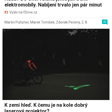
elektromobily. Nabíjení trvalo jen pár minut
Vyšlo na fDrive.cz
42
Martin Pultzner
,
Marek Tomíšek
,
Zdeněk Pečený
,
2. 8.
K zemi hleď. K čemu je na kole dobrý
laserový projektor?