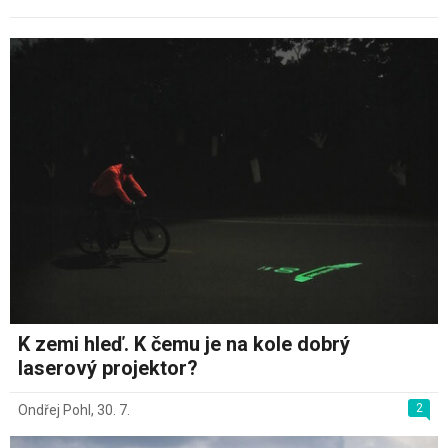
K zemi hleď. K čemu je na kole dobrý
laserový projektor?
2
Ondřej Pohl
,
30. 7.