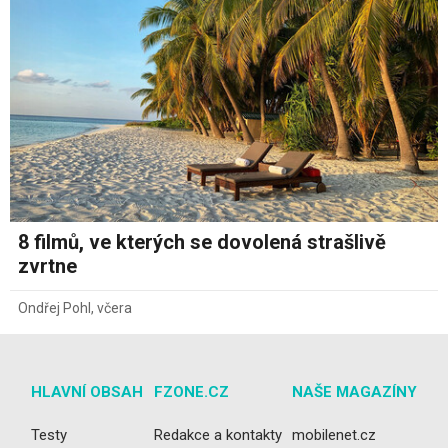
8 filmů, ve kterých se dovolená strašlivě
zvrtne
Ondřej Pohl
,
včera
HLAVNÍ OBSAH
FZONE.CZ
NAŠE MAGAZÍNY
Testy
Redakce a kontakty
mobilenet.cz