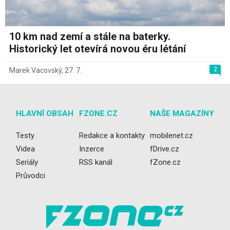
10 km nad zemí a stále na baterky.
Historický let otevírá novou éru létání
2
Marek Vacovský
,
27. 7.
HLAVNÍ OBSAH
FZONE.CZ
NAŠE MAGAZÍNY
Testy
Redakce a kontakty
mobilenet.cz
Videa
Inzerce
fDrive.cz
Seriály
RSS kanál
fZone.cz
Průvodci