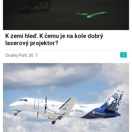
K zemi hleď. K čemu je na kole dobrý
laserový projektor?
2
Ondřej Pohl
,
30. 7.