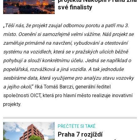
své finalisty
„
Těší nás, že projekt zaujal odbornou porotu a patří mu 3.
místo. Ocenění si samozřejmě velmi vážíme. Náš projekt se
zaměřuje primárně na navržení, vybudování a otestování
systému na vozidlech, která se v pražských ulicích běžně
pohybují a slouží konkrétnímu účelu. Jedná se například o
popelářská, rozvážková a jiná vozidla. A tak jednoduše
sesbíráme data, která využijeme pro analýzu stavu vozovky
a jejího okolí,
“ říká Tomáš Barczi, generální ředitel
společnosti OICT, která pro hlavní město realizuje inovativní
projekty.
PŘEČTĚTE SI TAKÉ
Praha 7 rozjíždí