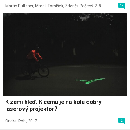
42
Martin Pultzner
,
Marek Tomíšek
,
Zdeněk Pečený
,
2. 8.
K zemi hleď. K čemu je na kole dobrý
laserový projektor?
2
Ondřej Pohl
,
30. 7.