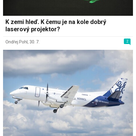
K zemi hleď. K čemu je na kole dobrý
laserový projektor?
2
Ondřej Pohl
,
30. 7.