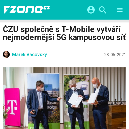
TESTY
CHYTRÁ DOMÁCNOST
Přihlášení a registrace pomocí:
ČZU společně s T-Mobile vytváří
CHYTRÁ MĚSTA
VIDEA
nejmodernější 5G kampusovou síť
ŽIVOT BUDOUCNOSTI
Facebook
Google
SERIÁLY
HRY A ZÁBAVA
KATEGORIE
Marek Vacovský
Twitter
Apple
Microsoft
28. 05. 2021
FINTECH