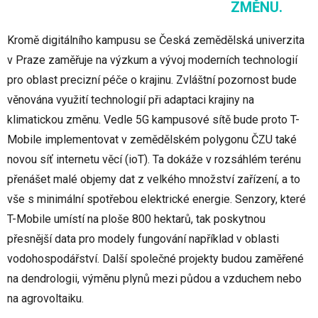
ZMĚNU.
Kromě digitálního kampusu se Česká zemědělská univerzita
v Praze zaměřuje na výzkum a vývoj moderních technologií
pro oblast precizní péče o krajinu. Zvláštní pozornost bude
věnována využití technologií při adaptaci krajiny na
klimatickou změnu. Vedle 5G kampusové sítě bude proto T-
Mobile implementovat v zemědělském polygonu ČZU také
novou síť internetu věcí (ioT). Ta dokáže v rozsáhlém terénu
přenášet malé objemy dat z velkého množství zařízení, a to
vše s minimální spotřebou elektrické energie. Senzory, které
T-Mobile umístí na ploše 800 hektarů, tak poskytnou
přesnější data pro modely fungování například v oblasti
vodohospodářství. Další společné projekty budou zaměřené
na dendrologii, výměnu plynů mezi půdou a vzduchem nebo
na agrovoltaiku.