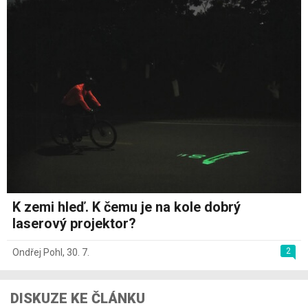
K zemi hleď. K čemu je na kole dobrý
laserový projektor?
2
Ondřej Pohl
,
30. 7.
DISKUZE KE ČLÁNKU