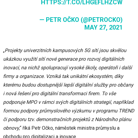
HTTPS://T.CO/LHGEFLHZCW
— PETR OČKO (@PETROCKO)
MAY 27, 2021
„
Projekty univerzitních kampusových 5G sítí jsou skvělou
ukázkou využití sítí nové generace pro rozvoj digitálních
inovací, na nichž spolupracují vysoké školy, operátoři i další
firmy a organizace. Vzniká tak unikátní ekosystém, díky
kterému budou dostupnější lepší digitální služby pro občany
i nová řešení pro digitální transformaci firem. To vše
podporuje MPO v rámci svých digitálních strategií, například
formou podpory průmyslového výzkumu v programu TREND
či podporu tzv. demonstračních projektů z Národního plánu
obnovy,
“ říká Petr Očko, náměstek ministra průmyslu a
obchodu pro digitalizaci a inovace.