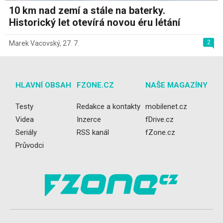
10 km nad zemí a stále na baterky.
Historický let otevírá novou éru létání
2
Marek Vacovský
,
27. 7.
HLAVNÍ OBSAH
FZONE.CZ
NAŠE MAGAZÍNY
Testy
Redakce a kontakty
mobilenet.cz
Videa
Inzerce
fDrive.cz
Seriály
RSS kanál
fZone.cz
Průvodci