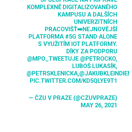
KOMPLEXNĚ DIGITALIZOVANÉHO
KAMPUSU A DALŠÍCH
UNIVERZITNÍCH
PRACOVIŠŤ➡️NEJNOVĚJŠÍ
PLATFORMA
#5G
STAND ALONE
S VYUŽITÍM IOT PLATFORMY.
DÍKY ZA PODPORU
@MPO_TWEETUJE
@PETROCKO
,
LUBOŠ LUKASÍK,
@PETRSKLENICKA
,
@JAKUBKLEINDIEN
PIC.TWITTER.COM/KD5QLYE9T1
— ČZU V PRAZE (@CZUVPRAZE)
MAY 26, 2021