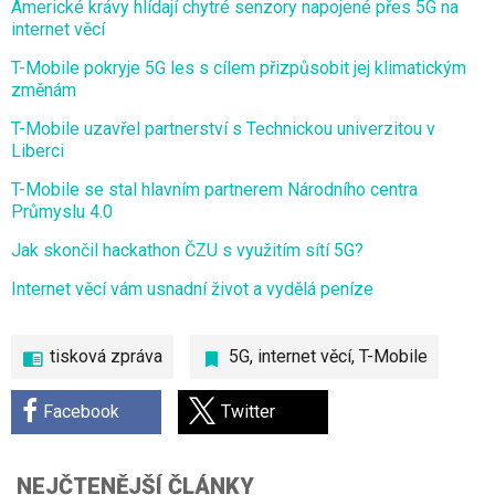
Americké krávy hlídají chytré senzory napojené přes 5G na
internet věcí
T-Mobile pokryje 5G les s cílem přizpůsobit jej klimatickým
změnám
T-Mobile uzavřel partnerství s Technickou univerzitou v
Liberci
T-Mobile se stal hlavním partnerem Národního centra
Průmyslu 4.0
Jak skončil hackathon ČZU s využitím sítí 5G?
Internet věcí vám usnadní život a vydělá peníze
tisková zpráva
5G
,
internet věcí
,
T-Mobile
Facebook
Twitter
NEJČTENĚJŠÍ ČLÁNKY