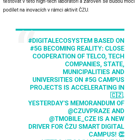
testovat v této high-tech laboratoři a zároveň se budou moci
podílet na inovacích v rámci aktivit ČZU.
#DIGITALECOSYSTEM
BASED ON
#5G
BECOMING REALITY: CLOSE
COOPERATION OF TELCO, TECH
COMPANIES, STATE,
MUNICIPALITIES AND
UNIVERSITIES ON
#5G
CAMPUS
PROJECTS IS ACCELERATING IN
🇨🇿.
YESTERDAY'S MEMORANDUM OF
@CZUVPRAZE
AND
@TMOBILE_CZE
IS A NEW
DRIVER FOR ČZU SMART DIGITAL
CAMPUS! 👏