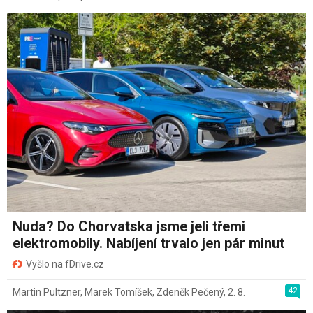
Nuda? Do Chorvatska jsme jeli třemi
elektromobily. Nabíjení trvalo jen pár minut
Vyšlo na fDrive.cz
42
Martin Pultzner
,
Marek Tomíšek
,
Zdeněk Pečený
,
2. 8.