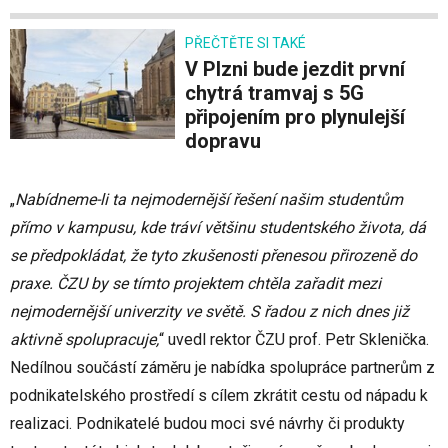
PŘEČTĚTE SI TAKÉ
V Plzni bude jezdit první
chytrá tramvaj s 5G
připojením pro plynulejší
dopravu
„
Nabídneme-li ta nejmodernější řešení našim studentům
přímo v kampusu, kde tráví většinu studentského života, dá
se předpokládat, že tyto zkušenosti přenesou přirozeně do
praxe. ČZU by se tímto projektem chtěla zařadit mezi
nejmodernější univerzity ve světě. S řadou z nich dnes již
aktivně spolupracuje,
“ uvedl rektor ČZU prof. Petr Sklenička.
Nedílnou součástí záměru je nabídka spolupráce partnerům z
podnikatelského prostředí s cílem zkrátit cestu od nápadu k
realizaci. Podnikatelé budou moci své návrhy či produkty