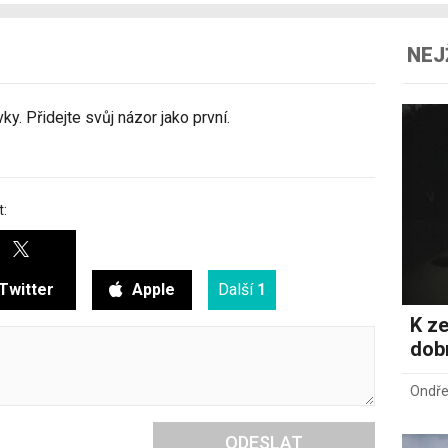
NEJ
y. Přidejte svůj názor jako první.
t:
Twitter
Apple
Další
1
K ze
dob
Ondře
ODESLAT