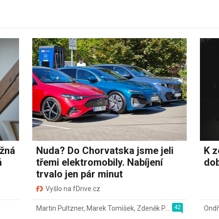
ožná
Nuda? Do Chorvatska jsme jeli
K z
á
třemi elektromobily. Nabíjení
dob
trvalo jen pár minut
Vyšlo na fDrive.cz
42
Martin Pultzner
,
Marek Tomíšek
,
Zdeněk Pečený
,
2. 8.
Ondř