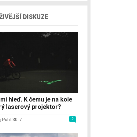
ŽIVĚJŠÍ DISKUZE
mi hleď. K čemu je na kole
rý laserový projektor?
2
j Pohl
,
30. 7.