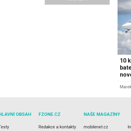
10 k
bate
novo
Marek
HLAVNÍ OBSAH
FZONE.CZ
NAŠE MAGAZÍNY
Testy
Redakce a kontakty
mobilenet.cz
I