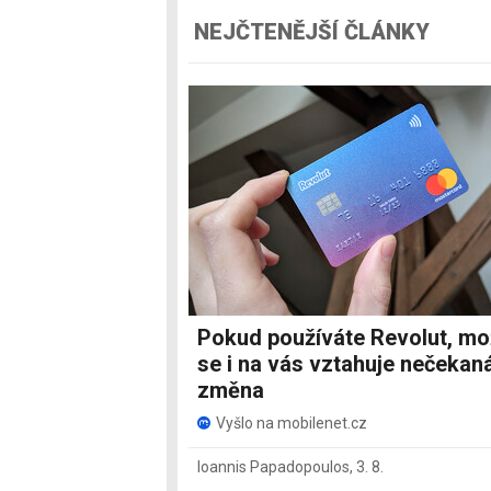
NEJČTENĚJŠÍ ČLÁNKY
Pokud používáte Revolut, m
se i na vás vztahuje nečekan
změna
Vyšlo na mobilenet.cz
Ioannis Papadopoulos
,
3. 8.