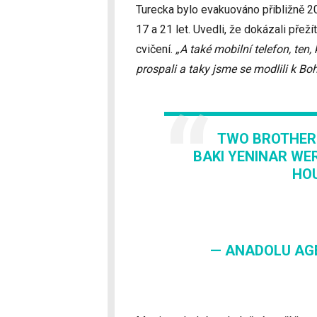
Turecka bylo evakuováno přibližně 200
17 a 21 let. Uvedli, že dokázali přeží
cvičení.
„A také mobilní telefon, ten
prospali a taky jsme se modlili k Bo
TWO BROTHERS
BAKI YENINAR WE
HO
— ANADOLU AG