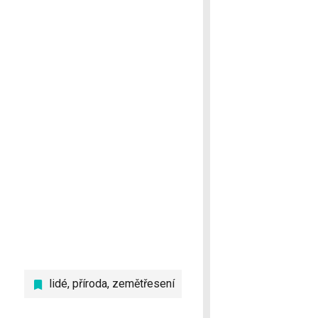
lidé
,
příroda
,
zemětřesení