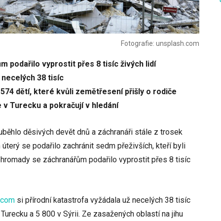
Fotografie: unsplash.com
odařilo vyprostit přes 8 tisíc živých lidí
 necelých 38 tisíc
 574 dětí, které kvůli zemětřesení přišly o rodiče
e v Turecku a pokračují v hledání
uběhlo děsivých devět dnů a záchranáři stále z trosek
 úterý se podařilo zachránit sedm přeživších, kteří byli
ohromady se záchranářům podařilo vyprostit přes 8 tisíc
.com
si přírodní katastrofa vyžádala už necelých 38 tisíc
Turecku a 5 800 v Sýrii. Ze zasažených oblastí na jihu