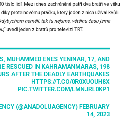
 tisíc lidí. Mezi dnes zachráněné patří dva bratři ve věku
t díky proteinovému prášku, který jeden z nich užíval kvůli
, kdybychom neměli, tak tu nejsme, většinu času jsme
hu
,“ uvedl jeden z bratrů pro televizi TRT.
, MUHAMMED ENES YENINAR, 17, AND
RE RESCUED IN KAHRAMANMARAS, 198
URS AFTER THE DEADLY EARTHQUAKES
HTTPS://T.CO/0R0XUOUH8X
PIC.TWITTER.COM/LMNJRL0KP1
ENCY (@ANADOLUAGENCY)
FEBRUARY
14, 2023