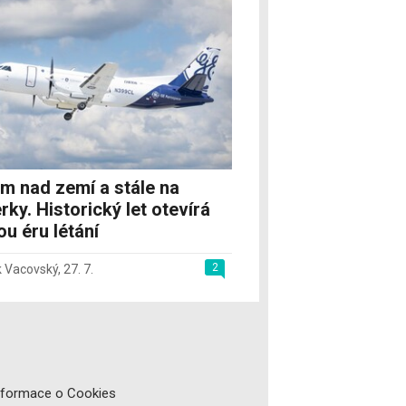
m nad zemí a stále na
rky. Historický let otevírá
u éru létání
2
 Vacovský
,
27. 7.
nformace o Cookies