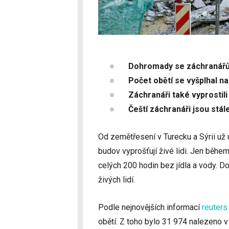
Dohromady se záchranářům p
Počet obětí se vyšplhal na
Záchranáři také vyprostili
Čeští záchranáři jsou stál
Od zemětřesení v Turecku a Sýrii už 
budov vyprošťují živé lidi. Jen během
celých 200 hodin bez jídla a vody. D
živých lidí.
Podle nejnovějších informací
reuters
obětí. Z toho bylo 31 974 nalezeno v 