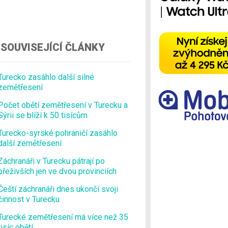
Ostatní
SOUVISEJÍCÍ ČLÁNKY
Turecko zasáhlo další silné
zemětřesení
Počet obětí zemětřesení v Turecku a
Sýrii se blíží k 50 tisícům
Turecko-syrské pohraničí zasáhlo
další zemětřesení
Záchranáři v Turecku pátrají po
přeživších jen ve dvou provinciích
Čeští záchranáři dnes ukončí svoji
činnost v Turecku
Turecké zemětřesení má více než 35
tisíc obětí