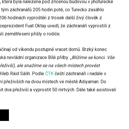
, která byla nalezena pod zřícenou budovou v jihoturecké
ský tým záchranářů 205 hodin poté, co Turecko zasáhlo
206 hodinách vyproštěn z trosek další živý člověk z
eprezident Fuat Oktay uvedl, že záchranáři vyprostili z
ůli zemětřesení přišly o rodiče.
čínají od víkendu postupně vracet domů. Brzký konec
ká nevládní organizace Bílé přilby.
„Blížíme se konci. Vše
řeživší), ale snažíme se na všech místech provést
přileb Ráid Sálih. Podle
ČTK
čeští záchranáři i nadále v
ání přeživších na dvou místech ve městě Adiyaman. Do
t dva přeživší a vyprostit 50 mrtvých. Dále také asistovali