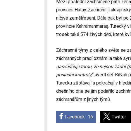
Mezi poslední zachráněné patří žena
provincii Hatay. Zachránil ji ukrajin
ničivé zemětřesení. Dále pak byl po 
provincie Kahramanmaraş. Turecký vic
trosek také 574 živých dětí, které kv
Záchranné týmy z celého světa se za
záchranných prací oznámila také syrs
nasvědčuje tomu, že nejsou žádní (p
poslední kontroly
,“ uvedl šéf Bílých 
Turecku zůstávají a pokračují v hled
dnešního dne se jim podařilo zachráni
záchranářům z jiných týmů.
Facebook
16
Twitter