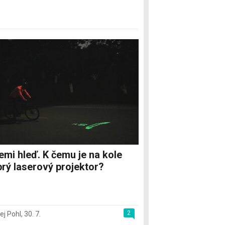
emi hleď. K čemu je na kole
rý laserový projektor?
2
ej Pohl
,
30. 7.