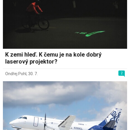
K zemi hleď. K čemu je na kole dobrý
laserový projektor?
2
Ondřej Pohl
,
30. 7.