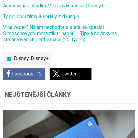
Animovaná pohádka Mezi živly míří na Disney+
Ty nejlepší filmy a seriály z džungle
Vlna veder? Nikam nechoďte a sledujte speciál
Simpsonových, romantiku i napětí – Tipy a novinky na
streamovacích platformách (25. týden)
Disney
,
Disney+
Facebook
12
Twitter
NEJČTENĚJŠÍ ČLÁNKY