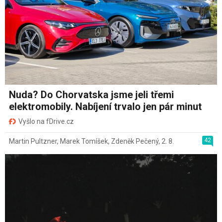
Nuda? Do Chorvatska jsme jeli třemi
elektromobily. Nabíjení trvalo jen pár minut
Vyšlo na fDrive.cz
42
Martin Pultzner
,
Marek Tomíšek
,
Zdeněk Pečený
,
2. 8.