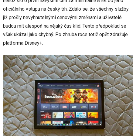
něhož šlo o první navýšení cen za minimálně 8 let od jeho
oficiálního vstupu na český trh. Zdálo se, že všechny služby
již prošly nevyhnutelnými cenovými změnami a uživatelé
budou mít alespoň na nějaký čas klid. Tento předpoklad se
však ukázal jako chybný. Po zhruba roce totiž opět zdražuje
platforma Disney+.