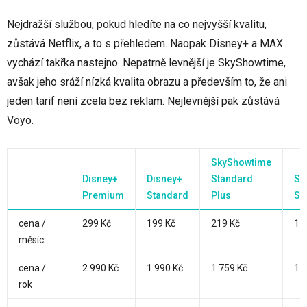
Nejdražší službou, pokud hledíte na co nejvyšší kvalitu,
zůstává Netflix, a to s přehledem. Naopak Disney+ a MAX
vychází takřka nastejno. Nepatrně levnější je SkyShowtime,
avšak jeho sráží nízká kvalita obrazu a především to, že ani
jeden tarif není zcela bez reklam. Nejlevnější pak zůstává
Voyo.
SkyShowtime
Disney+
Disney+
Standard
Sk
Premium
Standard
Plus
St
cena /
299 Kč
199 Kč
219 Kč
15
měsíc
cena /
2 990 Kč
1 990 Kč
1 759 Kč
1 
rok