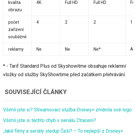
kvalita
4K
Full HD
Full HD
Ful
obrazu
počet
4
2
2
1
zařízení
souběžně
reklamy
Ne
Ne
Ne*
An
* - Tarif Standard Plus od Skyshowitme obsahuje reklamní
vložky od služby SkyShowtime před začátkem přehrávání.
SOUVISEJÍCÍ ČLÁNKY
Všimli jste si? Streamovací služba Disney+ změnila své logo
Všimli jste si těchto chyb v seriálu Ztraceni?
Jaké filmy a seriály sledují Češi? – To nejlepší z Disney+