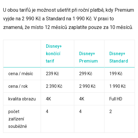
U obou tarifů je možnost ušetřit při roční platbě, kdy Premium
vyjde na 2 990 Kč a Standard na 1 990 Kč. V praxi to
znamená, že místo 12 měsíců zaplatíte pouze za 10 měsíců.
Disney+
končící
Disney+
Disney+
tarif
Premium
Standard
cena / měsíc
239 Kč
299 Kč
199 Kč
cena / rok
2 390 Kč
2 990 Kč
1 990 Kč
kvalita obrazu
4K
4K
Full HD
počet
4
4
2
zařízení
souběžně