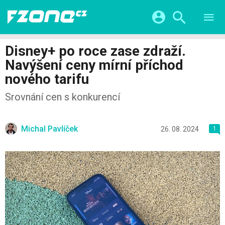
TESTY
CHYTRÁ DOMÁCNOST
Přihlášení a registrace pomocí:
Disney+ po roce zase zdraží.
CHYTRÁ MĚSTA
VIDEA
Navýšení ceny mírní příchod
ŽIVOT BUDOUCNOSTI
Facebook
Google
SERIÁLY
nového tarifu
HRY A ZÁBAVA
KATEGORIE
Twitter
Apple
Microsoft
Srovnání cen s konkurencí
FINTECH
Michal Pavlíček
26. 08. 2024
1