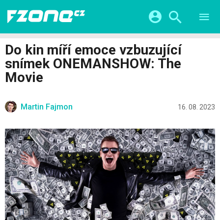
TESTY
CHYTRÁ DOMÁCNOST
Přihlášení a registrace pomocí:
Do kin míří emoce vzbuzující
CHYTRÁ MĚSTA
VIDEA
snímek ONEMANSHOW: The
ŽIVOT BUDOUCNOSTI
Facebook
Google
SERIÁLY
Movie
HRY A ZÁBAVA
KATEGORIE
Twitter
Apple
Microsoft
FINTECH
Martin Fajmon
16. 08. 2023