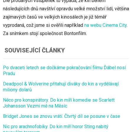
Dle prodaných vstupenek to vypadá, že kin během
následujících dnů navštíví opravdu velké množství lidí, většina
zajímavých časů ve velkých kinosálech je již téměř
vyprodaná, což jsme si ověřili například
na webu Cinema City
.
Za snímkem stojí společnost Bontonfilm.
SOUVISEJÍCÍ ČLÁNKY
Po dvaceti letech se dočkáme pokračování filmu Ďábel nosí
Pradu
Deadpool & Wolverine přitahují diváky do kin a vydělávají
miliony dolarů
Něco pro konspirátory. Do kin míří komedie se Scarlett
Johansson Vezmi mě na Měsíc
Bridget Jones se znovu vrátí. Čtvrtý díl se posune v čase
Nic pro arachnofobiky. Do kin míří horor Sting nabitý