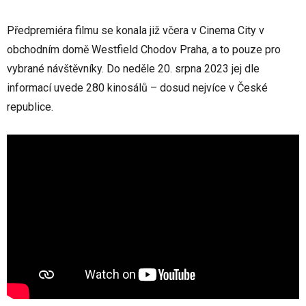
Předpremiéra filmu se konala již včera v Cinema City v
obchodním domě Westfield Chodov Praha, a to pouze pro
vybrané návštěvníky. Do neděle 20. srpna 2023 jej dle
informací uvede 280 kinosálů – dosud nejvíce v České
republice.