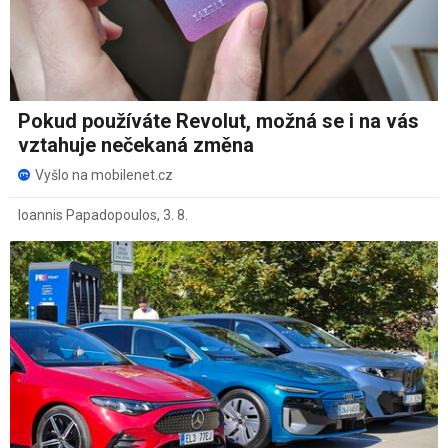
Pokud používáte Revolut, možná se i na vás
vztahuje nečekaná změna
Vyšlo na mobilenet.cz
Ioannis Papadopoulos
,
3. 8.