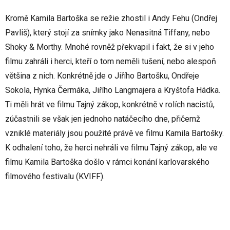
Kromě Kamila Bartoška se režie zhostil i Andy Fehu (Ondřej
Pavliš), který stojí za snímky jako Nenasitná Tiffany, nebo
Shoky & Morthy. Mnohé rovněž překvapil i fakt, že si v jeho
filmu zahráli i herci, kteří o tom neměli tušení, nebo alespoň
většina z nich. Konkrétně jde o Jiřího Bartošku, Ondřeje
Sokola, Hynka Čermáka, Jiřího Langmajera a Kryštofa Hádka.
Ti měli hrát ve filmu Tajný zákop, konkrétně v rolích nacistů,
zúčastnili se však jen jednoho natáčecího dne, přičemž
vzniklé materiály jsou použité právě ve filmu Kamila Bartošky.
K odhalení toho, že herci nehráli ve filmu Tajný zákop, ale ve
filmu Kamila Bartoška došlo v rámci konání karlovarského
filmového festivalu (KVIFF).