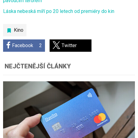
pavoučím terorem
Láska nebeská míří po 20 letech od premiéry do kin
Kino
Facebook
2
Twitter
NEJČTENĚJŠÍ ČLÁNKY