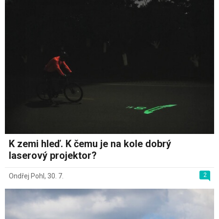
K zemi hleď. K čemu je na kole dobrý
laserový projektor?
2
Ondřej Pohl
,
30. 7.