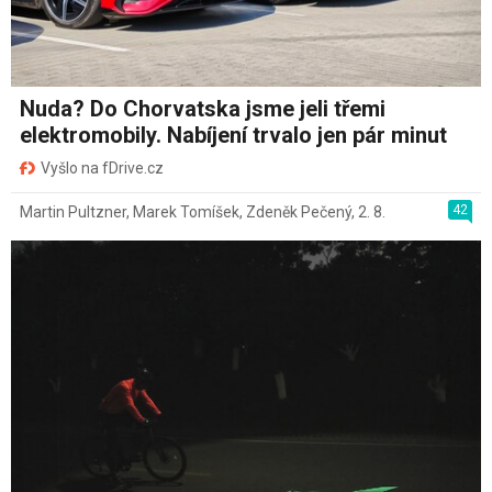
Nuda? Do Chorvatska jsme jeli třemi
elektromobily. Nabíjení trvalo jen pár minut
Vyšlo na fDrive.cz
42
Martin Pultzner
,
Marek Tomíšek
,
Zdeněk Pečený
,
2. 8.