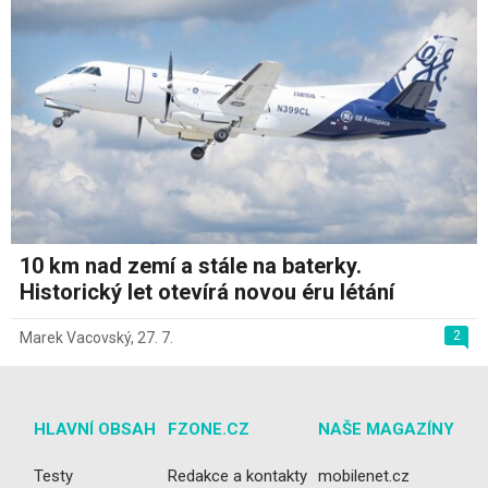
10 km nad zemí a stále na baterky.
Historický let otevírá novou éru létání
2
Marek Vacovský
,
27. 7.
HLAVNÍ OBSAH
FZONE.CZ
NAŠE MAGAZÍNY
Testy
Redakce a kontakty
mobilenet.cz