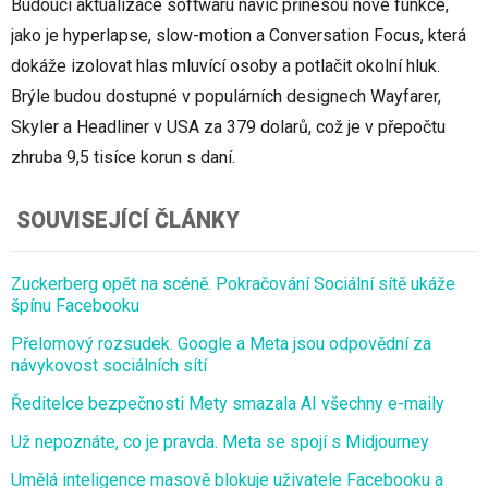
Budoucí aktualizace softwaru navíc přinesou nové funkce,
jako je hyperlapse, slow-motion a Conversation Focus, která
dokáže izolovat hlas mluvící osoby a potlačit okolní hluk.
Brýle budou dostupné v populárních designech Wayfarer,
Skyler a Headliner v USA za 379 dolarů, což je v přepočtu
zhruba 9,5 tisíce korun s daní.
SOUVISEJÍCÍ ČLÁNKY
Zuckerberg opět na scéně. Pokračování Sociální sítě ukáže
špínu Facebooku
Přelomový rozsudek. Google a Meta jsou odpovědní za
návykovost sociálních sítí
Ředitelce bezpečnosti Mety smazala AI všechny e-maily
Už nepoznáte, co je pravda. Meta se spojí s Midjourney
Umělá inteligence masově blokuje uživatele Facebooku a