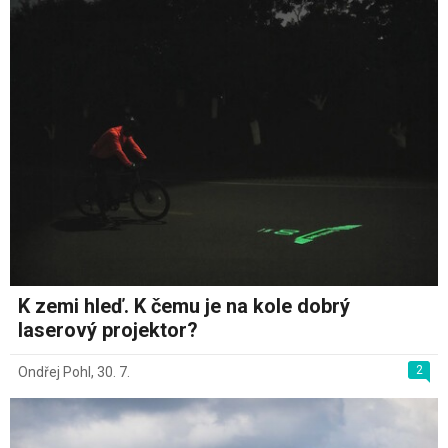
K zemi hleď. K čemu je na kole dobrý
laserový projektor?
2
Ondřej Pohl
,
30. 7.