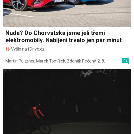
Nuda? Do Chorvatska jsme jeli třemi
elektromobily. Nabíjení trvalo jen pár minut
Vyšlo na fDrive.cz
42
Martin Pultzner
,
Marek Tomíšek
,
Zdeněk Pečený
,
2. 8.