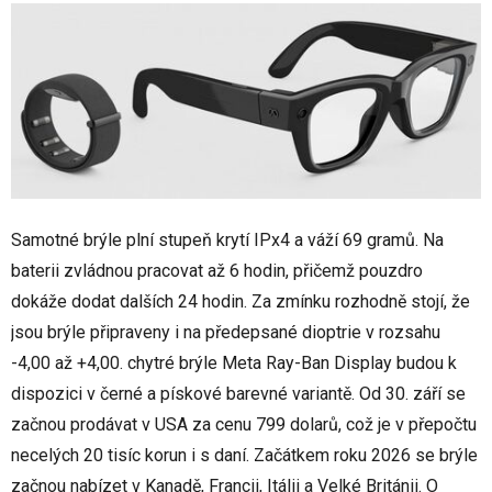
Samotné brýle plní stupeň krytí IPx4 a váží 69 gramů. Na
baterii zvládnou pracovat až 6 hodin, přičemž pouzdro
dokáže dodat dalších 24 hodin. Za zmínku rozhodně stojí, že
jsou brýle připraveny i na předepsané dioptrie v rozsahu
-4,00 až +4,00. chytré brýle Meta Ray-Ban Display budou k
dispozici v černé a pískové barevné variantě. Od 30. září se
začnou prodávat v USA za cenu 799 dolarů, což je v přepočtu
necelých 20 tisíc korun i s daní. Začátkem roku 2026 se brýle
začnou nabízet v Kanadě, Francii, Itálii a Velké Británii. O