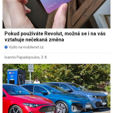
Pokud používáte Revolut, možná se i na vás
vztahuje nečekaná změna
Vyšlo na mobilenet.cz
Ioannis Papadopoulos
,
3. 8.