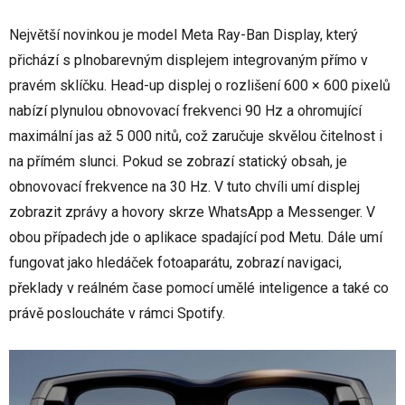
Největší novinkou je model Meta Ray-Ban Display, který
přichází s plnobarevným displejem integrovaným přímo v
pravém sklíčku. Head-up displej o rozlišení 600 × 600 pixelů
nabízí plynulou obnovovací frekvenci 90 Hz a ohromující
maximální jas až 5 000 nitů, což zaručuje skvělou čitelnost i
na přímém slunci. Pokud se zobrazí statický obsah, je
obnovovací frekvence na 30 Hz. V tuto chvíli umí displej
zobrazit zprávy a hovory skrze WhatsApp a Messenger. V
obou případech jde o aplikace spadající pod Metu. Dále umí
fungovat jako hledáček fotoaparátu, zobrazí navigaci,
překlady v reálném čase pomocí umělé inteligence a také co
právě posloucháte v rámci Spotify.