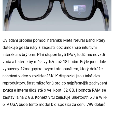
Ovládání probíhá pomocí náramku Meta Neural Band, který
detekuje gesta ruky a zápěstí, což umožňuje intuitivní
interakci s brýlemi. Plní stupeň krytí IPx7, tudíž mu nevadí
voda a baterie by měla vydržet až 18 hodin. Brýle jsou dále
vybaveny 12megapixelovým fotoaparátem, který dokáže
nahrávat video v rozlišení 3K. K dispozici jsou také dva
reproduktory, šest mikrofonů pro co nejpřesnější zachycení
zvuku a interní úložiště o velikosti 32 GB. Hodnota RAM se
zastavila na 2 GB. Konektivitu zajišťuje Bluetooth 5.3 a Wi-Fi
6. V USA bude tento model k dispozici za cenu 799 dolarů.