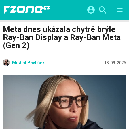
TESTY
CHYTRÁ DOMÁCNOST
Přihlášení a registrace pomocí:
Meta dnes ukázala chytré brýle
CHYTRÁ MĚSTA
VIDEA
Ray-Ban Display a Ray-Ban Meta
ŽIVOT BUDOUCNOSTI
Facebook
Google
SERIÁLY
(Gen 2)
HRY A ZÁBAVA
KATEGORIE
Twitter
Apple
Microsoft
FINTECH
Michal Pavlíček
18. 09. 2025