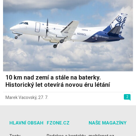
10 km nad zemí a stále na baterky.
Historický let otevírá novou éru létání
2
Marek Vacovský
,
27. 7.
HLAVNÍ OBSAH
FZONE.CZ
NAŠE MAGAZÍNY